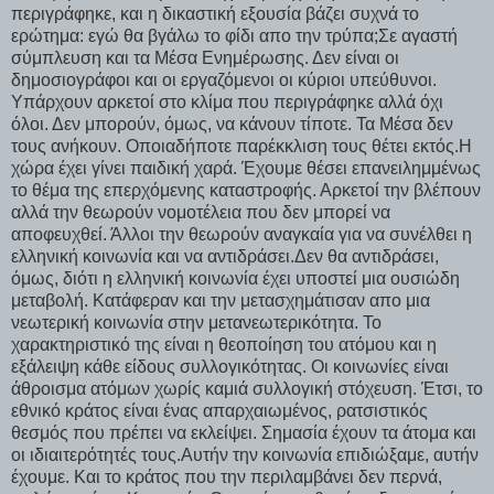
περιγράφηκε, και η δικαστική εξουσία βάζει συχνά το
ερώτημα: εγώ θα βγάλω το φίδι απο την τρύπα;Σε αγαστή
σύμπλευση και τα Μέσα Ενημέρωσης. Δεν είναι οι
δημοσιογράφοι και οι εργαζόμενοι οι κύριοι υπεύθυνοι.
Υπάρχουν αρκετοί στο κλίμα που περιγράφηκε αλλά όχι
όλοι. Δεν μπορούν, όμως, να κάνουν τίποτε. Τα Μέσα δεν
τους ανήκουν. Οποιαδήποτε παρέκκλιση τους θέτει εκτός.Η
χώρα έχει γίνει παιδική χαρά. Έχουμε θέσει επανειλημμένως
το θέμα της επερχόμενης καταστροφής. Αρκετοί την βλέπουν
αλλά την θεωρούν νομοτέλεια που δεν μπορεί να
αποφευχθεί. Άλλοι την θεωρούν αναγκαία για να συνέλθει η
ελληνική κοινωνία και να αντιδράσει.Δεν θα αντιδράσει,
όμως, διότι η ελληνική κοινωνία έχει υποστεί μια ουσιώδη
μεταβολή. Κατάφεραν και την μετασχημάτισαν απο μια
νεωτερική κοινωνία στην μετανεωτερικότητα. Το
χαρακτηριστικό της είναι η θεοποίηση του ατόμου και η
εξάλειψη κάθε είδους συλλογικότητας. Οι κοινωνίες είναι
άθροισμα ατόμων χωρίς καμιά συλλογική στόχευση. Έτσι, το
εθνικό κράτος είναι ένας απαρχαιωμένος, ρατσιστικός
θεσμός που πρέπει να εκλείψει. Σημασία έχουν τα άτομα και
οι ιδιαιτερότητές τους.Αυτήν την κοινωνία επιδιώξαμε, αυτήν
έχουμε. Και το κράτος που την περιλαμβάνει δεν περνά,