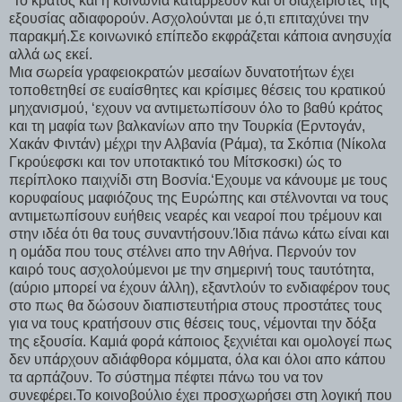
Το κράτος και η κοινωνία καταρρέουν και οι διαχειριστές της
εξουσίας αδιαφορούν. Ασχολούνται με ό,τι επιταχύνει την
παρακμή.Σε κοινωνικό επίπεδο εκφράζεται κάποια ανησυχία
αλλά ως εκεί.
Μια σωρεία γραφειοκρατών μεσαίων δυνατοτήτων έχει
τοποθετηθεί σε ευαίσθητες και κρίσιμες θέσεις του κρατικού
μηχανισμού, ‘εχουν να αντιμετωπίσουν όλο το βαθύ κράτος
και τη μαφία των βαλκανίων απο την Τουρκία (Ερντογάν,
Χακάν Φιντάν) μέχρι την Αλβανία (Ράμα), τα Σκόπια (Νίκολα
Γκρούεφσκι και τον υποτακτικό του Μίτσκοσκι) ώς το
περίπλοκο παιχνίδι στη Βοσνία.‘Εχουμε να κάνουμε με τους
κορυφαίους μαφιόζους της Ευρώπης και στέλνονται να τους
αντιμετωπίσουν ευήθεις νεαρές και νεαροί που τρέμουν και
στην ιδέα ότι θα τους συναντήσουν.Ίδια πάνω κάτω είναι και
η ομάδα που τους στέλνει απο την Αθήνα. Περνούν τον
καιρό τους ασχολούμενοι με την σημερινή τους ταυτότητα,
(αύριο μπορεί να έχουν άλλη), εξαντλούν το ενδιαφέρον τους
στο πως θα δώσουν διαπιστευτήρια στους προστάτες τους
για να τους κρατήσουν στις θέσεις τους, νέμονται την δόξα
της εξουσία. Καμιά φορά κάποιος ξεχνιέται και ομολογεί πως
δεν υπάρχουν αδιάφθορα κόμματα, όλα και όλοι απο κάπου
τα αρπάζουν. Το σύστημα πέφτει πάνω του να τον
συνεφέρει.Το κοινοβούλιο έχει προσχωρήσει στη λογική που