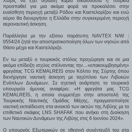
Χωρίς να έχει δηλαδή καμιά δικαιοδοσία η Τουρκία
προσπαθεί για μια ακόμα φορά να προκαλέσει στην
ευαίσθητη περιοχή μεταξύ Ρόδου και Καστελορίζου και ενώ
αύριο θα διενεργήσει η Ελλάδα στην συγκεκριμένη περιοχή
αεροναυτική άσκηση.
Παράλληλα με την εξίσου παράτυπη NAVTEX N/W :
0554/24 ζητά την αποστρατικοποίηση όλων των νησιών από
Θάσο μέχρι και Καστελόριζο.
Εν τω μεταξύ ο τουρκικός στόλος προχώρησε και σε μια
ακόμα επίδειξη ισχύος στέλνοντας την…«επακουμβησμένη»
φρεγάτας TCG KEMALREİS στον Κόλπο της Σύρτης όπου
διενήργησε ναυτική άσκηση με ταχύπλοο των Λιβυκών
Ενόπλων Δυνάμεων. Σε σχετική ανάρτηση το τουρκικό
υπουργείο άμυνας αναφέρει: «Η φρεγάτα μας TCG
KEMALREİS, η οποία συμμετέχει στην αποστολή της
Τουρκικής Ναυτικής Ομάδας Μάχης, πραγματοποίησε
ναυτική εκπαίδευση στα ανοικτά των ακτών της Λιβύης με το
επιθετικό σκάφος LNS SHAFAK που ανήκει στη Διοίκηση
των Ναυτικών Δυνάμεων της Λιβύης στις 6 Ιουνίου 2024».
Ο υπουργός Εξωτερικών σε χθεσινή συνέντευξή του στο