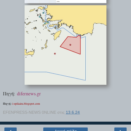
Πηγή:
difernews.gr
Πηγή:
i-epikaira.blogspot.com
EFENPRESS-NEWS 0NLINE
στις
13.6.24
‹
›