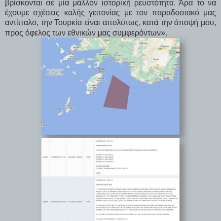
βρίσκονται σε μία μάλλον ιστορική ρευστότητα. Άρα το να
έχουμε σχέσεις καλής γειτονίας με τον παραδοσιακό μας
αντίπαλο, την Τουρκία είναι απολύτως, κατά την άποψή μου,
προς όφελος των εθνικών μας συμφερόντων».