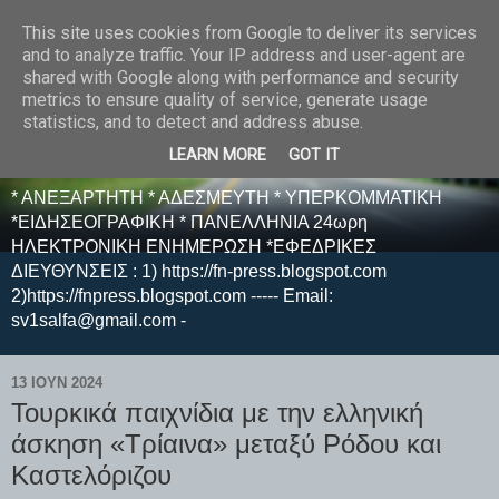
This site uses cookies from Google to deliver its services
E F E N P R E S S -
and to analyze traffic. Your IP address and user-agent are
shared with Google along with performance and security
ΗΛΕΚΤΡΟΝΙΚΗ
metrics to ensure quality of service, generate usage
statistics, and to detect and address abuse.
ΕΦΗΜΕΡΙΔΑ
LEARN MORE
GOT IT
* ΑΝΕΞΑΡΤΗΤΗ * ΑΔΕΣΜΕΥΤΗ * ΥΠΕΡΚΟΜΜΑΤΙΚΗ
*ΕΙΔΗΣΕΟΓΡΑΦΙΚΗ * ΠΑΝΕΛΛΗΝΙΑ 24ωρη
ΗΛΕΚΤΡΟΝΙΚΗ ΕΝΗΜΕΡΩΣΗ *ΕΦΕΔΡΙΚΕΣ
ΔΙΕΥΘΥΝΣΕΙΣ : 1) https://fn-press.blogspot.com
2)https://fnpress.blogspot.com ----- Email:
sv1salfa@gmail.com -
13 ΙΟΥΝ 2024
Τουρκικά παιχνίδια με την ελληνική
άσκηση «Τρίαινα» μεταξύ Ρόδου και
Καστελόριζου