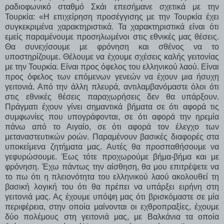
ραδιοφωνικό σταθμό Σκάι επεσήμανε σχετικά με την
Τουρκία: «Η επιχείρηση προσέγγισης με την Τουρκία έχει
συγκεκριμένα χαρακτηριστικά. Τα χαρακτηριστικά είναι ότι
εμείς παραμένουμε προσηλωμένοι στις εθνικές μας θέσεις.
Θα συνεχίσουμε με φρόνηση και σθένος να το
υποστηρίζουμε. Θέλουμε να έχουμε σχέσεις καλής γειτονίας
με την Τουρκία. Είναι προς όφελος του ελληνικού λαού. Είναι
προς όφελος των επόμενων γενεών να έχουν μια ήσυχη
γειτονιά. Από την άλλη πλευρά, αντιλαμβανόμαστε όλοι ότι
στις εθνικές θέσεις παραχωρήσεις δεν θα υπάρξουν.
Πράγματι έχουν γίνει σημαντικά βήματα σε ότι αφορά τις
συμφωνίες που υπογράφονται, σε ότι αφορά την ηρεμία
πάνω από το Αιγαίο, σε ότι αφορά τον έλεγχο των
μεταναστευτικών ροών. Παραμένουν βασικές διαφορές στα
υποκείμενα ζητήματα μας. Αυτές θα προσπαθήσουμε να
γεφυρώσουμε. Έως τότε προχωρούμε βήμα-βήμα και με
φρόνηση. Έχω πάντως την αίσθηση, θα μου επιτρέψετε να
το πω ότι η πλειονότητα του ελληνικού λαού ακολουθεί τη
βασική λογική του ότι θα πρέπει να υπάρξει ειρήνη στη
γειτονιά μας. Ας έχουμε υπόψη μας ότι βρισκόμαστε σε μία
περιφέρεια, στην οποία μαίνονται οι εχθροπραξίες, έχουμε
δύο πολέμους στη γειτονιά μας, με Βαλκάνια τα οποία