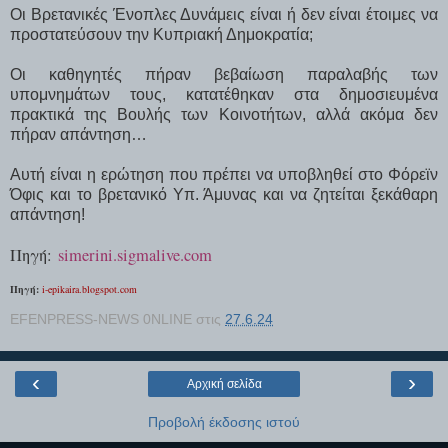
Οι Βρετανικές Ένοπλες Δυνάμεις είναι ή δεν είναι έτοιμες να
προστατεύσουν την Κυπριακή Δημοκρατία;
Οι καθηγητές πήραν βεβαίωση παραλαβής των
υπομνημάτων τους, κατατέθηκαν στα δημοσιευμένα
πρακτικά της Βουλής των Κοινοτήτων, αλλά ακόμα δεν
πήραν απάντηση…
Αυτή είναι η ερώτηση που πρέπει να υποβληθεί στο Φόρεϊν
Όφις και το βρετανικό Υπ. Άμυνας και να ζητείται ξεκάθαρη
απάντηση!
Πηγή:
simerini.sigmalive.com
Πηγή:
i-epikaira.blogspot.com
EFENPRESS-NEWS 0NLINE
στις
27.6.24
‹
›
Αρχική σελίδα
Προβολή έκδοσης ιστού