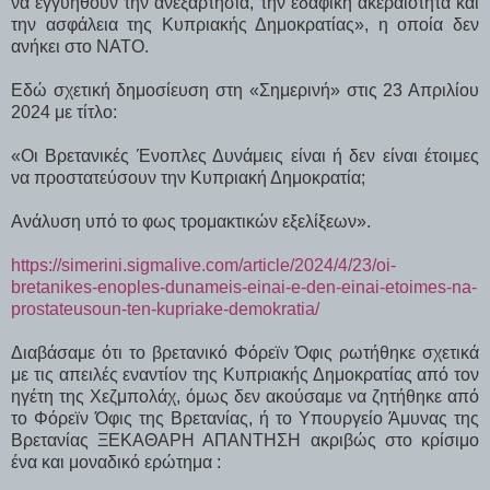
να εγγυηθούν την ανεξαρτησία, την εδαφική ακεραιότητα και
την ασφάλεια της Κυπριακής Δημοκρατίας», η οποία δεν
ανήκει στο ΝΑΤΟ.
Εδώ σχετική δημοσίευση στη «Σημερινή» στις 23 Απριλίου
2024 με τίτλο:
«Οι Βρετανικές Ένοπλες Δυνάμεις είναι ή δεν είναι έτοιμες
να προστατεύσουν την Κυπριακή Δημοκρατία;
Ανάλυση υπό το φως τρομακτικών εξελίξεων».
https://simerini.sigmalive.com/article/2024/4/23/oi-
bretanikes-enoples-dunameis-einai-e-den-einai-etoimes-na-
prostateusoun-ten-kupriake-demokratia/
Διαβάσαμε ότι το βρετανικό Φόρεϊν Όφις ρωτήθηκε σχετικά
με τις απειλές εναντίον της Κυπριακής Δημοκρατίας από τον
ηγέτη της Χεζμπολάχ, όμως δεν ακούσαμε να ζητήθηκε από
το Φόρεϊν Όφις της Βρετανίας, ή το Υπουργείο Άμυνας της
Βρετανίας ΞΕΚΑΘΑΡΗ ΑΠΑΝΤΗΣΗ ακριβώς στο κρίσιμο
ένα και μοναδικό ερώτημα :