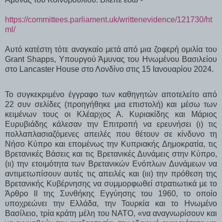
https://committees.parliament.uk/writtenevidence/121730/ht
ml/
Αυτό κατέστη τότε αναγκαίο μετά από μια ζοφερή ομιλία του
Grant Shapps, Υπουργού Άμυνας του Ηνωμένου Βασιλείου
στο Lancaster House στο Λονδίνο στις 15 Ιανουαρίου 2024.
Το συγκεκριμένο έγγραφο των καθηγητών αποτελείτο από
22 συν σελίδες (προηγήθηκε μια επιστολή) και μέσω των
κειμένων τους οι Κλέαρχος Α. Κυριακίδης και Μάριος
Ευρυβιάδης κάλεσαν την Επιτροπή να ερευνήσει (ι) τις
πολλαπλασιαζόμενες απειλές που θέτουν σε κίνδυνο τη
Νήσο Κύπρο και επομένως την Κυπριακής Δημοκρατία, τις
Βρετανικές Βάσεις και τις Βρετανικές Δυνάμεις στην Κύπρο,
(ιι) την ετοιμότητα των Βρετανικών Ενόπλων Δυνάμεων να
αντιμετωπίσουν αυτές τις απειλές και (ιιι) την πρόθεση της
Βρετανικής Κυβέρνησης να συμμορφωθεί στρατιωτικά με το
Άρθρο ΙΙ της Συνθήκης Εγγύησης του 1960, το οποίο
υποχρεώνει την Ελλάδα, την Τουρκία και το Ηνωμένο
Βασίλειο, τρία κράτη μέλη του ΝΑΤΟ, «να αναγνωρίσουν και