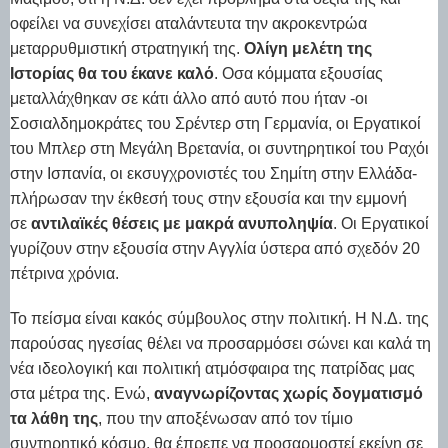
οφείλει να συνεχίσει αταλάντευτα την ακροκεντρώα
μεταρρυθμιστική στρατηγική της.
Ολίγη μελέτη της
Ιστορίας θα του έκανε καλό
. Οσα κόμματα εξουσίας
μεταλλάχθηκαν σε κάτι άλλο από αυτό που ήταν -οι
Σοσιαλδημοκράτες του Σρέντερ στη Γερμανία, οι Εργατικοί
του Μπλερ στη Μεγάλη Βρετανία, οι συντηρητικοί του Ραχόι
στην Ισπανία, οι εκσυγχρονιστές του Σημίτη στην Ελλάδα-
πλήρωσαν την έκθεσή τους στην εξουσία και την εμμονή
σε
αντιλαϊκές θέσεις με μακρά ανυποληψία
. Οι Εργατικοί
γυρίζουν στην εξουσία στην Αγγλία ύστερα από σχεδόν 20
πέτρινα χρόνια.
Το πείσμα είναι κακός σύμβουλος στην πολιτική. Η Ν.Δ. της
παρούσας ηγεσίας θέλει να προσαρμόσει σώνει και καλά τη
νέα ιδεολογική και πολιτική ατμόσφαιρα της πατρίδας μας
στα μέτρα της. Ενώ,
αναγνωρίζοντας χωρίς δογματισμό
τα λάθη της
, που την αποξένωσαν από τον τίμιο
συντηρητικό κόσμο, θα έπρεπε να προσαρμοστεί εκείνη σε