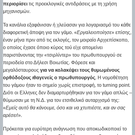
περιορίσει
τις προεκλογικές αντιδράσεις με τη χρήση
μηχανισμών.
Τα κανάλια εξαφάνισαν ή χλεύασαν για λογαριασμό του κάθε
διαφορετική άποψη για τον γάμο. «
Εργαλειοποίησε
» επίσης,
έναν μήνα πριν από τις εκλογές, τον μοιραίο Αρχιεπίσκοπο,
ο οποίος έχασε όποιο κύρος τού είχε απομείνει
παριστάνοντας την «τσιρλίντερ» του πρωθυπουργού σε
περιοδεία στο Δήλεσι Βοιωτίας. Φόρεσε και
μεγαλόσταυρους
για να κολακέψει τους θυμωμένους
ορθόδοξους ιθαγενείς ο πρωθυπουργός
. Η νομοθέτηση
του γάμου ήταν το σημείο χωρίς επιστροφή, το turning point.
Διότι οι Ελληνες δεν διαμαρτυρήθηκαν για τον γάμο απλώς –
θύμωσαν με τη Ν.Δ. για τον ετσιθελικό αυταρχισμό της:
«
Εμείς αυτό θα κάνουμε, όσο και να χτυπιέστε, και αν σας
αρέσει
!».
Πρόκειται για ευρύτερη ανάγνωση που αποκωδικοποιεί το