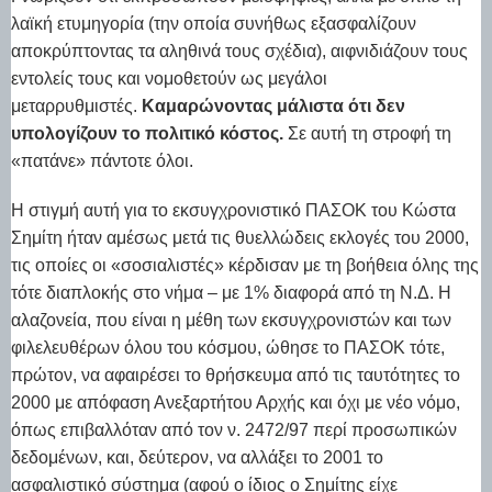
λαϊκή ετυμηγορία (την οποία συνήθως εξασφαλίζουν
αποκρύπτοντας τα αληθινά τους σχέδια), αιφνιδιάζουν τους
εντολείς τους και νομοθετούν ως μεγάλοι
μεταρρυθμιστές.
Καμαρώνοντας μάλιστα ότι δεν
υπολογίζουν το πολιτικό κόστος.
Σε αυτή τη στροφή τη
«πατάνε» πάντοτε όλοι.
Η στιγμή αυτή για το εκσυγχρονιστικό ΠΑΣΟΚ του Κώστα
Σημίτη ήταν αμέσως μετά τις θυελλώδεις εκλογές του 2000,
τις οποίες οι «σοσιαλιστές» κέρδισαν με τη βοήθεια όλης της
τότε διαπλοκής στο νήμα – με 1% διαφορά από τη Ν.Δ. Η
αλαζονεία, που είναι η μέθη των εκσυγχρονιστών και των
φιλελευθέρων όλου του κόσμου, ώθησε το ΠΑΣΟΚ τότε,
πρώτον, να αφαιρέσει το θρήσκευμα από τις ταυτότητες το
2000 με απόφαση Ανεξαρτήτου Αρχής και όχι με νέο νόμο,
όπως επιβαλλόταν από τον ν. 2472/97 περί προσωπικών
δεδομένων, και, δεύτερον, να αλλάξει το 2001 το
ασφαλιστικό σύστημα (αφού ο ίδιος ο Σημίτης είχε