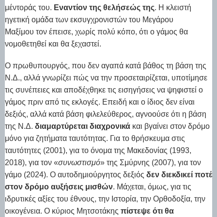
μέντοράς του.
Εναντίον της θελήσεώς της
. Η κλειστή
ηγετική ομάδα των εκσυγχρονιστών του Μεγάρου
Μαξίμου τον έπεισε, χωρίς πολύ κόπο, ότι ο γάμος θα
νομοθετηθεί και θα ξεχαστεί.
Ο πρωθυπουργός, που δεν αγαπά κατά βάθος τη βάση της
Ν.Δ., αλλά γνωρίζει πώς να την προσεταιρίζεται, υποτίμησε
τις συνέπειες και αποδέχθηκε τις εισηγήσεις να ψηφιστεί ο
γάμος πριν από τις εκλογές. Επειδή και ο ίδιος δεν είναι
δεξιός, αλλά κατά βάση φιλελεύθερος, αγνοούσε ότι η βάση
της Ν.Δ.
διαμαρτύρεται διαχρονικά
και βγαίνει στον δρόμο
μόνο για ζητήματα ταυτότητας. Για το θρήσκευμα στις
ταυτότητες (2001), για το όνομα της Μακεδονίας (1993,
2018), για τον «
συνωστισμό
» της Σμύρνης (2007), για τον
γάμο (2024). Ο αυτοδημιούργητος δεξιός
δεν διεκδικεί ποτέ
στον δρόμο αυξήσεις μισθών
. Μάχεται, όμως, για τις
ιδρυτικές αξίες του έθνους, την Ιστορία, την Ορθοδοξία, την
οικογένεια. Ο κύριος Μητσοτάκης
πίστεψε ότι θα