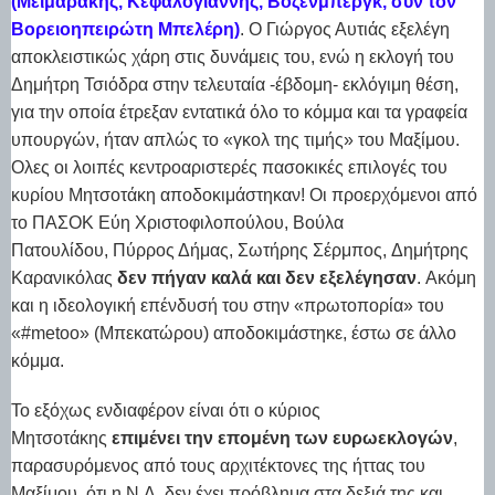
(Μεϊμαράκης, Κεφαλογιάννης, Βόζενμπεργκ, συν τον
Βορειοηπειρώτη Μπελέρη)
. Ο Γιώργος Αυτιάς εξελέγη
αποκλειστικώς χάρη στις δυνάμεις του, ενώ η εκλογή του
Δημήτρη Τσιόδρα στην τελευταία -έβδομη- εκλόγιμη θέση,
για την οποία έτρεξαν εντατικά όλο το κόμμα και τα γραφεία
υπουργών, ήταν απλώς το «γκολ της τιμής» του Μαξίμου.
Ολες οι λοιπές κεντροαριστερές πασοκικές επιλογές του
κυρίου Μητσοτάκη αποδοκιμάστηκαν! Οι προερχόμενοι από
το ΠΑΣΟΚ Εύη Χριστοφιλοπούλου, Βούλα
Πατουλίδου, Πύρρος Δήμας, Σωτήρης Σέρμπος, Δημήτρης
Καρανικόλας
δεν πήγαν καλά και δεν εξελέγησαν
. Aκόμη
και η ιδεολογική επένδυσή του στην «πρωτοπορία» του
«#metoo» (Μπεκατώρου) αποδοκιμάστηκε, έστω σε άλλο
κόμμα.
Το εξόχως ενδιαφέρον είναι ότι ο κύριος
Μητσοτάκης
επιμένει την επομένη των ευρωεκλογών
,
παρασυρόμενος από τους αρχιτέκτονες της ήττας του
Μαξίμου, ότι η Ν.Δ. δεν έχει πρόβλημα στα δεξιά της και