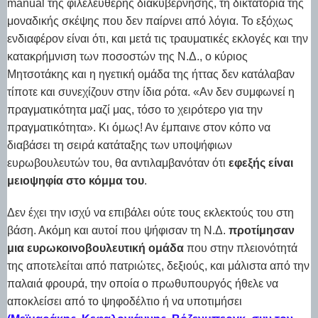
manual της φιλελεύθερης διακυβέρνησης, τη δικτατορία της
μοναδικής σκέψης που δεν παίρνει από λόγια. Το εξόχως
ενδιαφέρον είναι ότι, και μετά τις τραυματικές εκλογές και την
κατακρήμνιση των ποσοστών της Ν.Δ., ο κύριος
Μητσοτάκης και η ηγετική ομάδα της ήττας δεν κατάλαβαν
τίποτε και συνεχίζουν στην ίδια ρότα. «Αν δεν συμφωνεί η
πραγματικότητα μαζί μας, τόσο το χειρότερο για την
πραγματικότητα». Κι όμως! Αν έμπαινε στον κόπο να
διαβάσει τη σειρά κατάταξης των υποψήφιων
ευρωβουλευτών του, θα αντιλαμβανόταν ότι
εφεξής είναι
μειοψηφία στο κόμμα του
.
Δεν έχει την ισχύ να επιβάλει ούτε τους εκλεκτούς του στη
βάση. Ακόμη και αυτοί που ψήφισαν τη Ν.Δ.
προτίμησαν
μια ευρωκοινοβουλευτική ομάδα
που στην πλειονότητά
της αποτελείται από πατριώτες, δεξιούς, και μάλιστα από την
παλαιά φρουρά, την οποία ο πρωθυπουργός ήθελε να
αποκλείσει από το ψηφοδέλτιο ή να υποτιμήσει