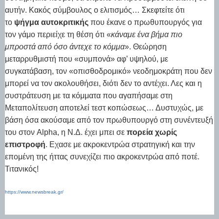
αυτήν. Κακός σύμβουλος ο ελιτισμός… Σκεφτείτε ότι
το
ψήγμα αυτοκριτικής
που έκανε ο πρωθυπουργός για
τον γάμο περιείχε τη θέση ότι «
κάναμε ένα βήμα πιο
μπροστά από όσο άντεχε το κόμμα
». Θεώρηση
μεταρρυθμιστή που «συμπονά» αφ’ υψηλού, με
συγκατάβαση, τον «οπισθοδρομικό» νεοδημοκράτη που δεν
μπορεί να τον ακολουθήσει, διότι δεν το αντέχει. Λες και η
συστράτευση με τα κόμματα που αγαπήσαμε στη
Μεταπολίτευση αποτελεί τεστ κοπώσεως… Δυστυχώς, με
βάση όσα ακούσαμε από τον πρωθυπουργό στη συνέντευξή
του στον Alpha, η Ν.Δ. έχει μπει σε
πορεία χωρίς
επιστροφή
. Εχασε με ακροκεντρώα στρατηγική και την
επομένη της ήττας συνεχίζει πιο ακροκεντρώα από ποτέ.
Τιτανικός!
https://www.newsbreak.gr/