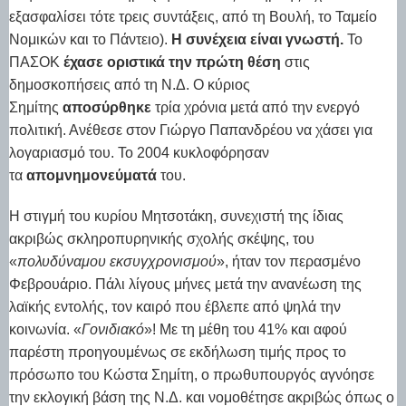
εξασφαλίσει τότε τρεις συντάξεις, από τη Βουλή, το Ταμείο
Νομικών και το Πάντειο).
Η συνέχεια είναι γνωστή.
Το
ΠΑΣΟΚ
έχασε οριστικά την πρώτη θέση
στις
δημοσκοπήσεις από τη Ν.Δ. Ο κύριος
Σημίτης
αποσύρθηκε
τρία χρόνια μετά από την ενεργό
πολιτική. Ανέθεσε στον Γιώργο Παπανδρέου να χάσει για
λογαριασμό του. Το 2004 κυκλοφόρησαν
τα
απομνημονεύματά
του.
Η στιγμή του κυρίου Μητσοτάκη, συνεχιστή της ίδιας
ακριβώς σκληροπυρηνικής σχολής σκέψης, του
«
πολυδύναμου εκσυγχρονισμού
», ήταν τον περασμένο
Φεβρουάριο. Πάλι λίγους μήνες μετά την ανανέωση της
λαϊκής εντολής, τον καιρό που έβλεπε από ψηλά την
κοινωνία. «
Γονιδιακό
»! Με τη μέθη του 41% και αφού
παρέστη προηγουμένως σε εκδήλωση τιμής προς το
πρόσωπο του Κώστα Σημίτη, ο πρωθυπουργός αγνόησε
την εκλογική βάση της Ν.Δ. και νομοθέτησε ακριβώς όπως ο