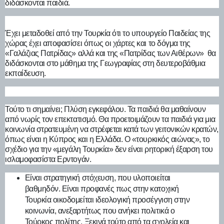
διδάσκονται παιδιά.
Έχει μεταδοθεί από την Τουρκία ότι το υπουργείο Παιδείας της
χώρας έχει αποφασίσει όπως οι χάρτες και το δόγμα της
«Γαλάζιας Πατρίδας» αλλά και της «Πατρίδας των Αιθέρων» θα
διδάσκονται στο μάθημα της Γεωγραφίας στη δευτεροβάθμια
εκπαίδευση.
Τούτο τι σημαίνει; Πλύση εγκεφάλου. Τα παιδιά θα μαθαίνουν
από νωρίς τον επεκτατισμό. Θα προετοιμάζουν τα παιδιά για μια
κοινωνία στρατευμένη να στρέφεται κατά των γειτονικών κρατών,
όπως είναι η Κύπρος και η Ελλάδα. Ο «τουρκικός αιώνας», το
σχέδιο για την «μεγάλη Τουρκία» δεν είναι ρητορική έξαρση του
ισλαμοφασίστα Ερντογάν.
Είναι στρατηγική στόχευση, που υλοποιείται
βαθμηδόν. Είναι προφανές πως στην κατοχική
Τουρκία οικοδομείται ιδεολογική προσέγγιση στην
κοινωνία, ανεξαρτήτως που ανήκει πολιτικά ο
Τούρκος πολίτης. Ξεκινά τούτο από τα σχολεία και