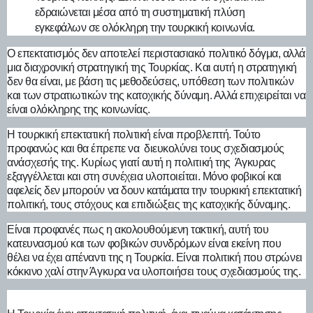
εδραιώνεται μέσα από τη συστηματική πλύση
εγκεφάλων σε ολόκληρη την τουρκική κοινωνία.
Ο επεκτατισμός δεν αποτελεί περιστασιακό πολιτικό δόγμα, αλλά
μια διαχρονική στρατηγική της Τουρκίας. Και αυτή η στρατηγική
δεν θα είναι, με βάση τις μεθοδεύσεις, υπόθεση των πολιτικών
και των στρατιωτικών της κατοχικής δύναμη. Αλλά επιχειρείται να
είναι ολόκληρης της κοινωνίας.
Η τουρκική επεκτατική πολιτική είναι προβλεπτή. Τούτο
προφανώς και θα έπρεπε να διευκολύνει τους σχεδιασμούς
ανάσχεσής της. Κυρίως γιατί αυτή η πολιτική της Άγκυρας
εξαγγέλλεται και στη συνέχεια υλοποιείται. Μόνο φοβικοί και
αφελείς δεν μπορούν να δουν κατάματα την τουρκική επεκτατική
πολιτική, τους στόχους και επιδιώξεις της κατοχικής δύναμης.
Είναι προφανές πως η ακολουθούμενη τακτική, αυτή του
κατευνασμού και των φοβικών συνδρόμων είναι εκείνη που
θέλει να έχει απέναντι της η Τουρκία. Είναι πολιτική που στρώνει
κόκκινο χαλί στην Άγκυρα να υλοποιήσει τους σχεδιασμούς της.