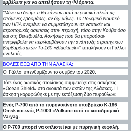
εμβέλεια για να απειλήσουν τη Φλόριντα.
“Μένει να δούμε τι θα κάνουν αυτά τα ρωσικά πλοία τις
επόμενες εβδομάδες, αν όχι μήνες. Το Πολεμικό Ναυτικό
των ΗΠΑ αναμένει να συμμετάσχουν σε ναυτικές και
αεροπορικές ασκήσεις στην περιοχή, τόσο στην Κούβα όσο
και στη Βενεζουέλα. Ασκήσεις που θα μπορούσαν
αναμφίβολα να περιλαμβάνουν την ανάπτυξη στρατηγικών
βομβαρδιστικών Tu-160 «Blackjack»”
καταλήγουν οι Γάλλοι
αναλυτές.
ΒΟΛΈΣ ΈΞΩ ΑΠΌ ΤΗΝ ΑΛΆΣΚΑ;
Oι Γάλλοι υπενθυμίζουν το συμβάν του 2020.
Τότε ένας ρωσικός στολίσκος συμμετείχε στις ασκήσεις
«Ocean Shield» στα ανοικτά των ακτών της Αλάσκας. Η
άσκηση κορυφώθηκε με την εκτόξευση δύο πυραύλων:
Ενός P-700 από το πυρηνοκίνητο υποβρύχιο Κ-186
Omsk και ενός P-1000 «Vulkan» από το καταδρομικό
Varyag.
Ο P-700 μπορεί να οπλιστεί και με πυρηνική κεφαλή.