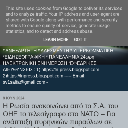
This site uses cookies from Google to deliver its services
E F E N P R E S S -
and to analyze traffic. Your IP address and user-agent are
shared with Google along with performance and security
ΗΛΕΚΤΡΟΝΙΚΗ
metrics to ensure quality of service, generate usage
statistics, and to detect and address abuse.
ΕΦΗΜΕΡΙΔΑ
LEARN MORE
GOT IT
* ΑΝΕΞΑΡΤΗΤΗ * ΑΔΕΣΜΕΥΤΗ * ΥΠΕΡΚΟΜΜΑΤΙΚΗ
*ΕΙΔΗΣΕΟΓΡΑΦΙΚΗ * ΠΑΝΕΛΛΗΝΙΑ 24ωρη
ΗΛΕΚΤΡΟΝΙΚΗ ΕΝΗΜΕΡΩΣΗ *ΕΦΕΔΡΙΚΕΣ
ΔΙΕΥΘΥΝΣΕΙΣ : 1) https://fn-press.blogspot.com
2)https://fnpress.blogspot.com ----- Email:
sv1salfa@gmail.com -
8 ΙΟΥΝ 2024
Η Ρωσία ανακοινώνει από το Σ.Α. του
ΟΗΕ το τελεσίγραφο στο ΝΑΤΟ – Για
ανάπτυξη πυρηνικών πυραύλων σε