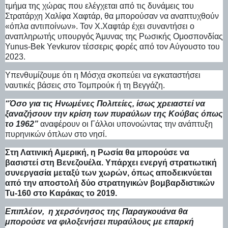
τμήμα της χώρας που ελέγχεται από τις δυνάμεις του
Στρατάρχη Χαλίφα Χαφτάρ, θα μπορούσαν να αναπτυχθούν
«όπλα αντιποίνων». Τον Χ.Χαφτάρ έχει συναντήσει ο
αναπληρωτής υπουργός Άμυνας της Ρωσικής Ομοσπονδίας
Yunus-Bek Yevkurov τέσσερις φορές από τον Αύγουστο του
2023.
Υπενθυμίζουμε ότι η Μόσχα σκοπεύει να εγκαταστήσει
ναυτικές βάσεις στο Τομπρούκ ή τη Βεγγάζη.
“Όσο για τις Ηνωμένες Πολιτείες, ίσως χρειαστεί να
ξαναζήσουν την κρίση των πυραύλων της Κούβας όπως
το 1962”
αναφέρουν οι Γάλλοι υπονοώντας την ανάπτυξη
πυρηνικών όπλων στο νησί.
Στη Λατινική Αμερική, η Ρωσία θα μπορούσε να
βασιστεί στη Βενεζουέλα. Υπάρχει ενεργή στρατιωτική
συνεργασία μεταξύ των χωρών, όπως αποδεικνύεται
από την αποστολή δύο στρατηγικών βομβαρδιστικών
Tu-160 στο Καράκας το 2019.
Επιπλέον, η χερσόνησος της Παραγκουάνα θα
μπορούσε να φιλοξενήσει πυραύλους με επαρκή