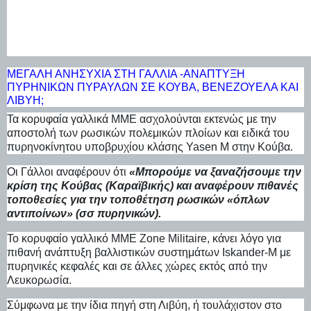
ΜΕΓΆΛΗ ΑΝΗΣΥΧΊΑ ΣΤΗ ΓΑΛΛΊΑ -ΑΝΆΠΤΥΞΗ
ΠΥΡΗΝΙΚΏΝ ΠΥΡΑΎΛΩΝ ΣΕ ΚΟΎΒΑ, ΒΕΝΕΖΟΥΈΛΑ ΚΑΙ
ΛΙΒΎΗ;
Τα κορυφαία γαλλικά ΜΜΕ ασχολούνται εκτενώς με την
αποστολή των ρωσικών πολεμικών πλοίων και ειδικά του
πυρηνοκίνητου υποβρυχίου κλάσης Yasen M στην Κούβα.
Οι Γάλλοι αναφέρουν ότι
«Μπορούμε να ξαναζήσουμε την
κρίση της Κούβας (Καραϊβικής) και αναφέρουν πιθανές
τοποθεσίες για την τοποθέτηση ρωσικών «όπλων
αντιποίνων» (σσ πυρηνικών).
Το κορυφαίο γαλλικό ΜΜΕ Zone Militaire, κάνει λόγο για
πιθανή ανάπτυξη βαλλιστικών συστημάτων Iskander-M με
πυρηνικές κεφαλές και σε άλλες χώρες εκτός από την
Λευκορωσία.
Σύμφωνα με την ίδια πηγή στη Λιβύη, ή τουλάχιστον στο