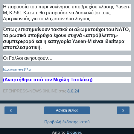
Η παρουσία του πυρηνοκίνητου υποβρυχίου κλάσης Yasen-
M, K-561 Kazan, θα μπορούσε να δυσκολέψει τους
Αμερικανούς για τουλάχιστον δύο λόγους:
Όπως επισημαίνουν τακτικά οι αξιωματούχοι του ΝΑΤΟ,
τα ρωσικά υποβρύχια έχουν συχνά «απρόβλεπτη»
συμπεριφορά και η κατηγορία Yasen-M είναι ιδιαίτερα
αποτελεσματική.
Οι Γάλλοι ανησυχούν…
https://warnews247.gr
(Αναρτήθηκε από τον Μιχάλη Τσολάκη)
EFENPRESS-NEWS 0NLINE
στις
8.6.24
‹
›
Αρχική σελίδα
Προβολή έκδοσης ιστού
Από το
Blogger
.