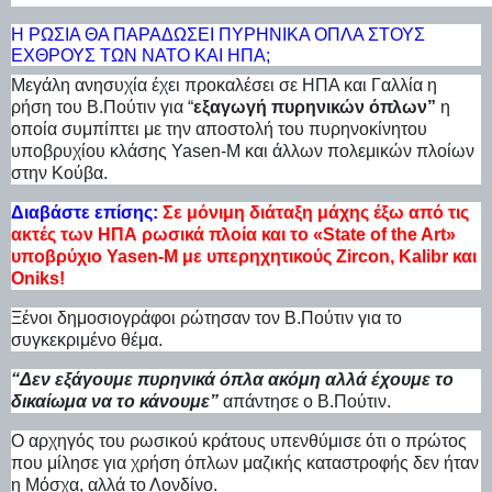
Η ΡΩΣΊΑ ΘΑ ΠΑΡΑΔΏΣΕΙ ΠΥΡΗΝΙΚΆ ΌΠΛΑ ΣΤΟΥΣ
ΕΧΘΡΟΎΣ ΤΩΝ ΝΑΤΟ ΚΑΙ ΗΠΑ;
Mεγάλη ανησυχία έχει προκαλέσει σε ΗΠΑ και Γαλλία η
ρήση του Β.Πούτιν για “
εξαγωγή πυρηνικών όπλων”
η
οποία συμπίπτει με την αποστολή του πυρηνοκίνητου
υποβρυχίου κλάσης Yasen-M και άλλων πολεμικών πλοίων
στην Κούβα.
Διαβάστε επίσης:
Σε μόνιμη διάταξη μάχης έξω από τις
ακτές των ΗΠΑ ρωσικά πλοία και το «State of the Art»
υποβρύχιο Yasen-M με υπερηχητικούς Zircon, Kalibr και
Oniks!
Ξένοι δημοσιογράφοι ρώτησαν τον Β.Πούτιν για το
συγκεκριμένο θέμα.
“Δεν εξάγουμε πυρηνικά όπλα ακόμη αλλά έχουμε το
δικαίωμα να το κάνουμε”
απάντησε ο Β.Πούτιν.
Ο αρχηγός του ρωσικού κράτους υπενθύμισε ότι ο πρώτος
που μίλησε για χρήση όπλων μαζικής καταστροφής δεν ήταν
η Μόσχα, αλλά το Λονδίνο.