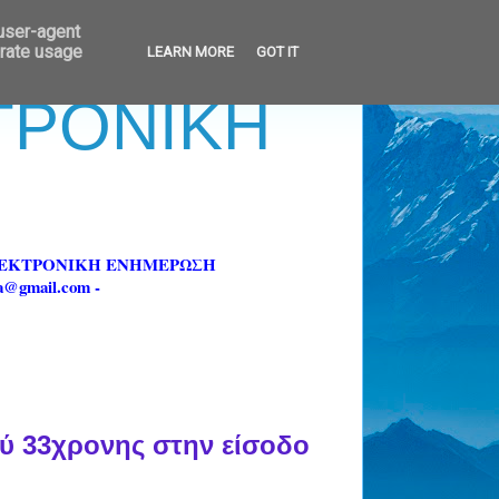
 user-agent
erate usage
LEARN MORE
GOT IT
ΚΤΡΟΝΙΚΗ
ΗΛΕΚΤΡΟΝΙΚΗ ΕΝΗΜΕΡΩΣΗ
fa@gmail.com -
 33χρονης στην είσοδο