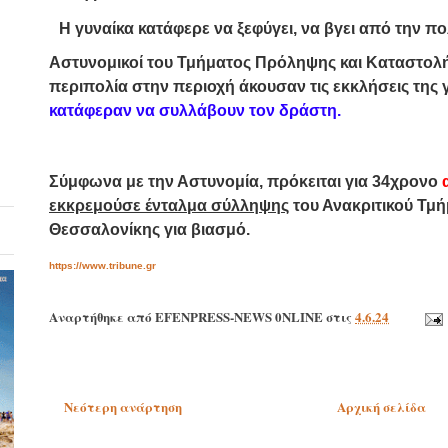
Η γυναίκα κατάφερε να ξεφύγει, να βγει από την π
Αστυνομικοί του Τμήματος Πρόληψης και Καταστολή
περιπολία στην περιοχή άκουσαν τις εκκλήσεις της 
κατάφεραν να συλλάβουν τον δράστη.
Σύμφωνα με την Αστυνομία, πρόκειται για
34χρονο
εκκρεμούσε ένταλμα σύλληψης
του Ανακριτικού Τμ
Θεσσαλονίκης για βιασμό.
https://www.tribune.gr
Αναρτήθηκε από
EFENPRESS-NEWS 0NLINE
στις
4.6.24
Νεότερη ανάρτηση
Αρχική σελίδα