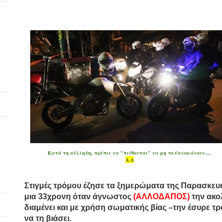
Κατά τη σύλληψη, πρέπει να "πείθονται" να μη το ξανακάνουν.
...
Α.Α
Στιγμές τρόμου έζησε τα ξημερώματα της Παρασκευή
μια
33χρονη
όταν άγνωστος
(ΑΛΛΟΔΑΠΟΣ)
την ακο
διαμένει και με χρήση σωματικής βίας –την έσυρε τ
να τη βιάσει.