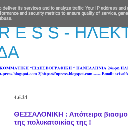
deliver its services and to analyze traffic. Your IP address and
formance and security metrics to ensure quality of service, gen
 abuse.
 R E S S - ΗΛΕ
ΔΑ
ΡΚΟΜΜΑΤΙΚΗ *ΕΙΔΗΣΕΟΓΡΑΦΙΚΗ * ΠΑΝΕΛΛΗΝΙΑ 24ωρη 
ss.blogspot.com 2)https://fnpress.blogspot.com ----- Email: sv1sal
4.6.24
ΘΕΣΣΑΛΟΝΙΚΗ : Απόπειρα βιασμού
της πολυκατοικίας της !