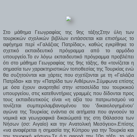
Στο μάθημα Γεωγραφίας της 9ης τάξηςΣτην ύλη των
τουρκικών σχολικών βιβλίων εντάσσεται και επισήμως το
αφήγημα περί «Γαλάζιας Πατρίδας», καθώς εγκρίθηκε το
σχετικό εκπαιδευτικό πρόγραμμα από το αρμόδιο
υπουργείο.Το εν λόγω εκπαιδευτικό πρόγραμμα προβλέπει
ότι στο μάθημα Γεωγραφίας της 9ης τάξης, θα «τονίζεται η
σημασία των χαρακτηριστικών τοποθεσίας της Τουρκίας ενώ
θα συζητούνται και χάρτες που σχετίζονται με τη «Γαλάζια
Πατρίδα» και την «Πατρίδα των Αιθέρων».Σύμφωνα επίσης
με όσα έχουν αναρτηθεί στην ιστοσελίδα του τουρκικού
υπουργείου, στις κατεθυντήριες γραμμές που δίδονται προς
τους εκπαιδευτικούς είναι «η αξία του πατριωτισμού να
τονίζεται συμπεριλαμβανομένου του ‘δικαιολογημένου’
αγώνα της Τουρκίας ενάντια σε αιτήματα που αγνοούν τα
νομικά και γεωγραφικά δικαιώματά της στη Θάλασσα των
Νήσων (σσ: Αιγαίο) και την Ανατολική Μεσόγειο».Επίσης
«να αναφέρεται η σημασία της Κύπρου για την Τουρκία και
τον τουρκικό κόσμο».
Σε ό,τι αφορά την 10η τάξη, το νέο