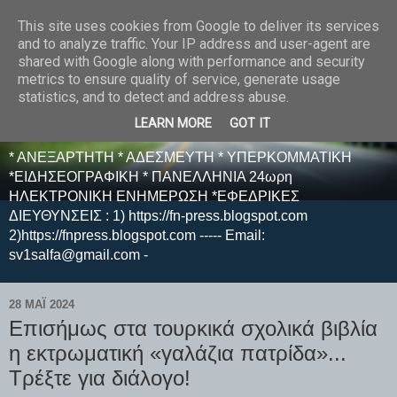
This site uses cookies from Google to deliver its services
E F E N P R E S S -
and to analyze traffic. Your IP address and user-agent are
shared with Google along with performance and security
ΗΛΕΚΤΡΟΝΙΚΗ
metrics to ensure quality of service, generate usage
statistics, and to detect and address abuse.
ΕΦΗΜΕΡΙΔΑ
LEARN MORE
GOT IT
* ΑΝΕΞΑΡΤΗΤΗ * ΑΔΕΣΜΕΥΤΗ * ΥΠΕΡΚΟΜΜΑΤΙΚΗ
*ΕΙΔΗΣΕΟΓΡΑΦΙΚΗ * ΠΑΝΕΛΛΗΝΙΑ 24ωρη
ΗΛΕΚΤΡΟΝΙΚΗ ΕΝΗΜΕΡΩΣΗ *ΕΦΕΔΡΙΚΕΣ
ΔΙΕΥΘΥΝΣΕΙΣ : 1) https://fn-press.blogspot.com
2)https://fnpress.blogspot.com ----- Email:
sv1salfa@gmail.com -
28 ΜΑΪ́ 2024
Επισήμως στα τουρκικά σχολικά βιβλία
η εκτρωματική «γαλάζια πατρίδα»...
Τρέξτε για διάλογο!