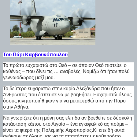
Του Πάρι Καρβουνόπουλου
Το πρώτο ευχαριστώ στο Θεό – σε όποιον Θεό πιστεύει ο
καθένας – που δίνει τις … αναβολές. Νομίζω ότι ήταν πολύ
γενναιόδωρος μαζί μου.
Το δεύτερο ευχαριστώ στην κυρία Αλεξάνδρα που ήταν ο
Άνθρωπος που έσπευσε να με βοηθήσει. Ευχαριστώ όλους
όσους κινητοποιήθηκαν για να μεταφερθώ από την Πάρο
στην Αθήνα.
Να γνωρίζετε ότι η μόνη σας ελπίδα αν βρεθείτε σε δύσκολη
κατάσταση κάπου στο Αιγαίο – ένα εγκεφαλικό ας πούμε –
είναι τα φτερά της Πολεμικής Αεροπορίας.Κι επειδή αυτά
ανήκουν σε όλους μας να τα απαιτήσετε με κάθε τρόπο .