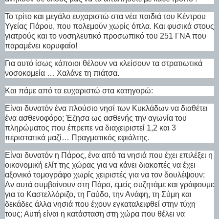
Το τρίτο και μεγάλο ευχαριστώ στα νέα παιδιά του Κέντρου
Υγείας Πάρου, που πολεμούν χωρίς όπλα. Και φυσικά στους
γιατρούς και το νοσηλευτικό προσωπικό του 251 ΓΝΑ που
παραμένει κορυφαίο!
Για αυτό ίσως κάποιοι θέλουν να κλείσουν τα στρατιωτικά
νοσοκομεία … Χαλάνε τη πιάτσα.
Και πάμε από τα ευχαριστώ στα κατηγορώ:
Είναι δυνατόν ένα πλούσιο νησί των Κυκλάδων να διαθέτει
ένα ασθενοφόρο; Έζησα ως ασθενής την αγωνία του
πληρώματος που έπρεπε να διαχειριστεί 1,2 και 3
περιστατικά μαζί… Πραγματικός εφιάλτης.
Είναι δυνατόν η Πάρος, ένα από τα νησιά που έχει επιλέξει η
οικονομική ελίτ της χώρας για να κάνει διακοπές να έχει
αξονικό τομογράφο χωρίς χειριστές για να τον δουλέψουν;
Αν αυτά συμβαίνουν στη Πάρο, εμείς συζητάμε και γράφουμε
για το Καστελλόριζο, τη Γαύδο, την Ανάφη, τη Σύμη και
δεκάδες άλλα νησιά που έχουν εγκαταλειφθεί στην τύχη
τους; Αυτή είναι η κατάσταση στη χώρα που θέλει να