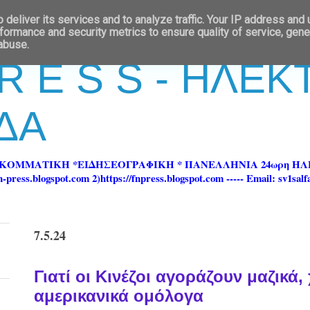
deliver its services and to analyze traffic. Your IP address and
formance and security metrics to ensure quality of service, gen
 abuse.
 R E S S - ΗΛΕ
ΔΑ
ΡΚΟΜΜΑΤΙΚΗ *ΕΙΔΗΣΕΟΓΡΑΦΙΚΗ * ΠΑΝΕΛΛΗΝΙΑ 24ωρη 
ss.blogspot.com 2)https://fnpress.blogspot.com ----- Email: sv1sal
7.5.24
Γιατί οι Κινέζοι αγοράζουν μαζικά
αμερικανικά ομόλογα