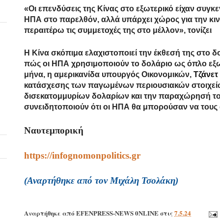
«Οι επενδύσεις της Κίνας στο εξωτερικό είχαν συγκ
ΗΠΑ στο παρελθόν, αλλά υπάρχει χώρος για την κιν
περαιτέρω τις συμμετοχές της στο μέλλον», τονίζει
Η Κίνα σκόπιμα ελαχιστοποιεί την έκθεσή της στο δολ
πώς οι ΗΠΑ χρησιμοποιούν το δολάριο ως όπλο εξω
μήνα, η αμερικανίδα υπουργός Οικονομικών,
Τζάνετ
κατάσχεσης των παγωμένων περιουσιακών στοιχείω
δισεκατομμυρίων δολαρίων και την παραχώρησή του
συνειδητοποιούν ότι οι ΗΠΑ θα μπορούσαν να τους 
Ναυτεμπορική
https://infognomonpolitics.gr
(Αναρτήθηκε από τον Μιχάλη Τσολάκη)
Αναρτήθηκε από
EFENPRESS-NEWS 0NLINE
στις
7.5.24