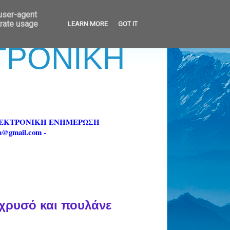
 user-agent
erate usage
LEARN MORE
GOT IT
ΚΤΡΟΝΙΚΗ
ΗΛΕΚΤΡΟΝΙΚΗ ΕΝΗΜΕΡΩΣΗ
fa@gmail.com -
, χρυσό και πουλάνε