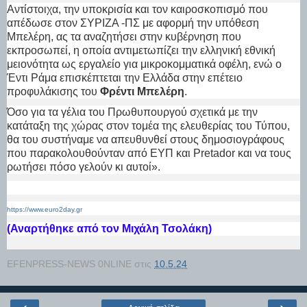
Αντίστοιχα, την υποκρισία και τον καιροσκοπισμό που
απέδωσε στον ΣΥΡΙΖΑ -ΠΣ με αφορμή την υπόθεση
Μπελέρη, ας τα αναζητήσει στην κυβέρνηση που
εκπροσωπεί, η οποία αντιμετωπίζει την ελληνική εθνική
μειονότητα ως εργαλείο για μικροκομματικά οφέλη, ενώ ο
Έντι Ράμα επισκέπτεται την Ελλάδα στην επέτειο
προφυλάκισης του
Φρέντι Μπελέρη
.
Όσο για τα γέλια του Πρωθυπουργού σχετικά με την
κατάταξη της χώρας στον τομέα της ελευθερίας του Τύπου,
θα του συστήναμε να απευθυνθεί στους δημοσιογράφους
που παρακολουθούνταν από ΕΥΠ και Pretador και να τους
ρωτήσει πόσο γελούν κι αυτοί».
https://www.euro2day.gr
(Αναρτήθηκε από τον Μιχάλη Τσολάκη)
EFENPRESS-NEWS 0NLINE
στις
10.5.24