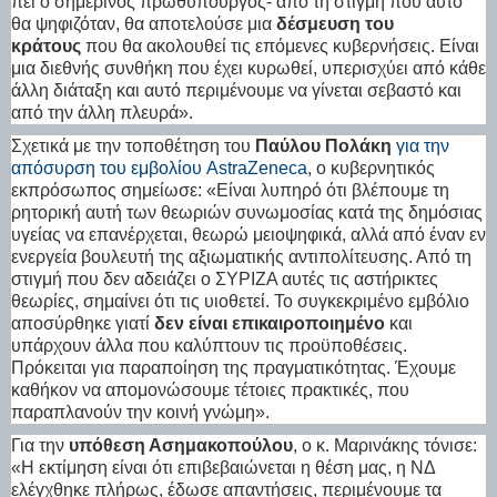
πει ο σημερινός πρωθυπουργός- από τη στιγμή που αυτό
θα ψηφιζόταν, θα αποτελούσε μια
δέσμευση του
κράτους
που θα ακολουθεί τις επόμενες κυβερνήσεις. Είναι
μια διεθνής συνθήκη που έχει κυρωθεί, υπερισχύει από κάθε
άλλη διάταξη και αυτό περιμένουμε να γίνεται σεβαστό και
από την άλλη πλευρά».
Σχετικά με την τοποθέτηση του
Παύλου Πολάκη
για την
απόσυρση του εμβολίου AstraZeneca
, ο κυβερνητικός
εκπρόσωπος σημείωσε: «Είναι λυπηρό ότι βλέπουμε τη
ρητορική αυτή των θεωριών συνωμοσίας κατά της δημόσιας
υγείας να επανέρχεται, θεωρώ μειοψηφικά, αλλά από έναν εν
ενεργεία βουλευτή της αξιωματικής αντιπολίτευσης. Από τη
στιγμή που δεν αδειάζει ο ΣΥΡΙΖΑ αυτές τις αστήρικτες
θεωρίες, σημαίνει ότι τις υιοθετεί. Το συγκεκριμένο εμβόλιο
αποσύρθηκε γιατί
δεν είναι επικαιροποιημένο
και
υπάρχουν άλλα που καλύπτουν τις προϋποθέσεις.
Πρόκειται για παραποίηση της πραγματικότητας. Έχουμε
καθήκον να απομονώσουμε τέτοιες πρακτικές, που
παραπλανούν την κοινή γνώμη».
Για την
υπόθεση Ασημακοπούλου
, ο κ. Μαρινάκης τόνισε:
«Η εκτίμηση είναι ότι επιβεβαιώνεται η θέση μας, η ΝΔ
ελέγχθηκε πλήρως, έδωσε απαντήσεις, περιμένουμε τα