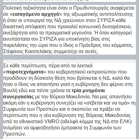
Πολιτική τοξικότητα είναι όταν ο Πρωθυπουργός αναφέρεται
σε «
εισαγόμενο αρχηγό
» της αξιωματικής αντιπολίτευσης
ή όταν οι υπουργοί της ΝΔ χρεώνουν στον ΣΥΡΙΖΑ κάθε
δικαστική απόφαση που προκαλεί κοινωνική δυσαρέσκεια,
ανεξάρτητα από τα πραγματικά γεγονότα. Ή όταν κατηγορεί
ανυπόστατα τον ΣΥΡΙΖΑ για υποκίνηση βίας στις
παρελάσεις την ώρα που ο ίδιος ο Πρόεδρος του κόμματος,
Στέφανος Κασσελάκης συμμετείχε σε αυτές.
Σε κάθε περίπτωση, πέρα από τα λεκτικά
«
πυροτεχνήματα
» του κυβερνητικού εκπροσώπου που
προδίδουν τη δύσκολη θέση που βρίσκεται η ΝΔ, καλό θα
ήταν ο ίδιος να απαντήσει γιατί η κυβέρνηση δεν φέρνει στη
Βουλή εδώ και πέντε χρόνια τα
τρία μνημόνια
συνεργασίας
με την Βόρεια Μακεδονία. Να μας απαντήσει
ακόμη εάν η κυβέρνηση συνεχίζει να «σέβεται και να τιμά» τη
Συμφωνία των Πρεσπών και τι σκοπεύει να πράξει σε
περίπτωση που η νέα κυβέρνηση της Βόρειας Μακεδονίας
υπό το εθνικιστικό VMRO (αδελφό κόμμα της ΝΔ στο ΕΛΚ)
τολμήσει να αμφισβητήσει έμπρακτα τη Συμφωνία των
Πρεσπών.