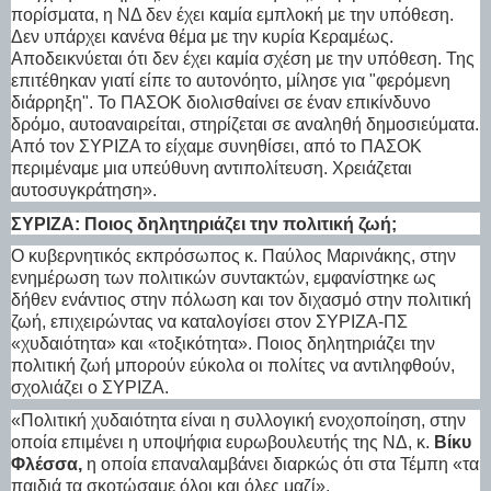
πορίσματα, η ΝΔ δεν έχει καμία εμπλοκή με την υπόθεση.
Δεν υπάρχει κανένα θέμα με την κυρία Κεραμέως.
Αποδεικνύεται ότι δεν έχει καμία σχέση με την υπόθεση. Της
επιτέθηκαν γιατί είπε το αυτονόητο, μίλησε για "φερόμενη
διάρρηξη". Το ΠΑΣΟΚ διολισθαίνει σε έναν επικίνδυνο
δρόμο, αυτοαναιρείται, στηρίζεται σε αναληθή δημοσιεύματα.
Από τον ΣΥΡΙΖΑ το είχαμε συνηθίσει, από το ΠΑΣΟΚ
περιμέναμε μια υπεύθυνη αντιπολίτευση. Χρειάζεται
αυτοσυγκράτηση».
ΣΥΡΙΖΑ: Ποιος δηλητηριάζει την πολιτική ζωή;
Ο κυβερνητικός εκπρόσωπος κ. Παύλος Μαρινάκης, στην
ενημέρωση των πολιτικών συντακτών, εμφανίστηκε ως
δήθεν ενάντιος στην πόλωση και τον διχασμό στην πολιτική
ζωή, επιχειρώντας να καταλογίσει στον ΣΥΡΙΖΑ-ΠΣ
«χυδαιότητα» και «τοξικότητα». Ποιος δηλητηριάζει την
πολιτική ζωή μπορούν εύκολα οι πολίτες να αντιληφθούν,
σχολιάζει ο ΣΥΡΙΖΑ.
«Πολιτική χυδαιότητα είναι η συλλογική ενοχοποίηση, στην
οποία επιμένει η υποψήφια ευρωβουλευτής της ΝΔ, κ.
Βίκυ
Φλέσσα,
η οποία επαναλαμβάνει διαρκώς ότι στα Τέμπη «τα
παιδιά τα σκοτώσαμε όλοι και όλες μαζί».