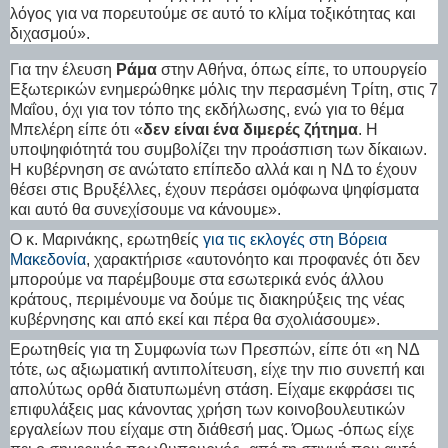
λόγος για να πορευτούμε σε αυτό το κλίμα τοξικότητας και
διχασμού».
Για την έλευση
Ράμα
στην Αθήνα, όπως είπε, το υπουργείο
Εξωτερικών ενημερώθηκε μόλις την περασμένη Τρίτη, στις 7
Μαΐου, όχι για τον τόπο της εκδήλωσης, ενώ για το θέμα
Μπελέρη είπε ότι «
δεν είναι ένα διμερές ζήτημα
. Η
υποψηφιότητά του συμβολίζει την προάσπιση των δίκαιων.
Η κυβέρνηση σε ανώτατο επίπεδο αλλά και η ΝΔ το έχουν
θέσει στις Βρυξέλλες, έχουν περάσει ομόφωνα ψηφίσματα
και αυτό θα συνεχίσουμε να κάνουμε».
Ο κ. Μαρινάκης, ερωτηθείς
για τις εκλογές στη Βόρεια
Μακεδονία
, χαρακτήρισε «αυτονόητο και προφανές ότι δεν
μπορούμε να παρέμβουμε στα εσωτερικά ενός άλλου
κράτους, περιμένουμε να δούμε τις διακηρύξεις της νέας
κυβέρνησης και από εκεί και πέρα θα σχολιάσουμε».
Ερωτηθείς για τη Συμφωνία των Πρεσπών, είπε ότι «η ΝΔ
τότε, ως αξιωματική αντιπολίτευση, είχε την πιο συνεπή και
απολύτως ορθά διατυπωμένη στάση. Είχαμε εκφράσει τις
επιφυλάξεις μας κάνοντας χρήση των κοινοβουλευτικών
εργαλείων που είχαμε στη διάθεσή μας. Όμως -όπως είχε