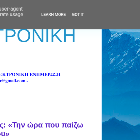
 user-agent
erate usage
LEARN MORE
GOT IT
ΚΤΡΟΝΙΚΗ
ΗΛΕΚΤΡΟΝΙΚΗ ΕΝΗΜΕΡΩΣΗ
fa@gmail.com -
ς: «Την ώρα που παίζω
ρυ»