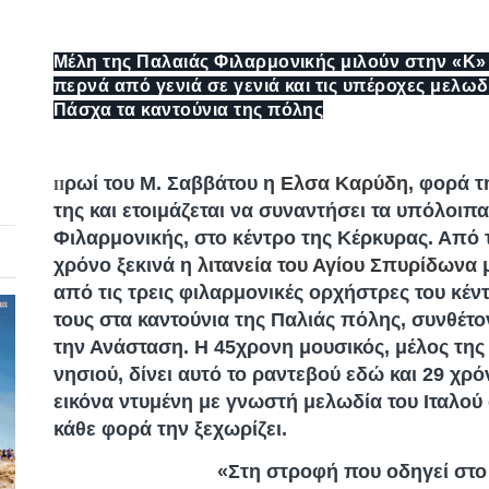
Μέλη της Παλαιάς Φιλαρμονικής μιλούν στην «Κ»
περνά από γενιά σε γενιά και τις υπέροχες μελωδ
Πάσχα τα καντούνια της πόλης
ρωί του Μ. Σαββάτου η
Ελσα Καρύδη
, φορά τ
Π
της και ετοιμάζεται να συναντήσει τα υπόλοιπ
Φιλαρμονικής, στο κέντρο της Κέρκυρας. Από το
χρόνο ξεκινά η
λιτανεία του Αγίου Σπυρίδωνα
από τις τρεις φιλαρμονικές ορχήστρες του κέν
τους στα καντούνια της Παλιάς πόλης, συνθέτο
την Ανάσταση. Η 45χρονη μουσικός, μέλος της
νησιού, δίνει αυτό το ραντεβού εδώ και 29 χρό
εικόνα ντυμένη με γνωστή μελωδία του Ιταλού
κάθε φορά την ξεχωρίζει.
«Στη στροφή που οδηγεί στο