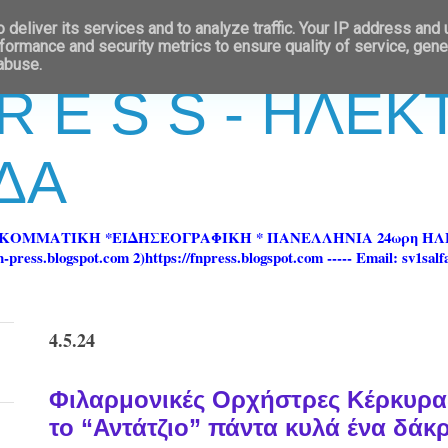
deliver its services and to analyze traffic. Your IP address and
formance and security metrics to ensure quality of service, gen
 abuse.
 R E S S - ΗΛΕ
ΔΑ
ΡΚΟΜΜΑΤΙΚΗ *ΕΙΔΗΣΕΟΓΡΑΦΙΚΗ * ΠΑΝΕΛΛΗΝΙΑ 24ωρη 
ss.blogspot.com 2)https://fnpress.blogspot.com ----- Email: sv1sal
4.5.24
Φιλαρμονικές Ορχήστρες Κέρκυρα
το “Αντάτζιο” πάντα κυλά ένα δάκ