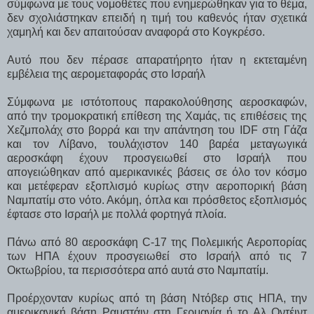
σύμφωνα με τους νομοθέτες που ενημερώθηκαν για το θέμα,
δεν σχολιάστηκαν επειδή η τιμή του καθενός ήταν σχετικά
χαμηλή και δεν απαιτούσαν αναφορά στο Κογκρέσο.
Αυτό που δεν πέρασε απαρατήρητο ήταν η εκτεταμένη
εμβέλεια της αερομεταφοράς στο Ισραήλ
Σύμφωνα με ιστότοπους παρακολούθησης αεροσκαφών,
από την τρομοκρατική επίθεση της Χαμάς, τις επιθέσεις της
Χεζμπολάχ στο βορρά και την απάντηση του IDF στη Γάζα
και τον Λίβανο, τουλάχιστον 140 βαρέα μεταγωγικά
αεροσκάφη έχουν προσγειωθεί στο Ισραήλ που
απογειώθηκαν από αμερικανικές βάσεις σε όλο τον κόσμο
και μετέφεραν εξοπλισμό κυρίως στην αεροπορική βάση
Ναμπατίμ στο νότο. Ακόμη, όπλα και πρόσθετος εξοπλισμός
έφτασε στο Ισραήλ με πολλά φορτηγά πλοία.
Πάνω από 80 αεροσκάφη C-17 της Πολεμικής Αεροπορίας
των ΗΠΑ έχουν προσγειωθεί στο Ισραήλ από τις 7
Οκτωβρίου, τα περισσότερα από αυτά στο Ναμπατίμ.
Προέρχονταν κυρίως από τη βάση Ντόβερ στις ΗΠΑ, την
αμερικανική βάση Ραμστάιν στη Γερμανία ή το Αλ Οντέιντ