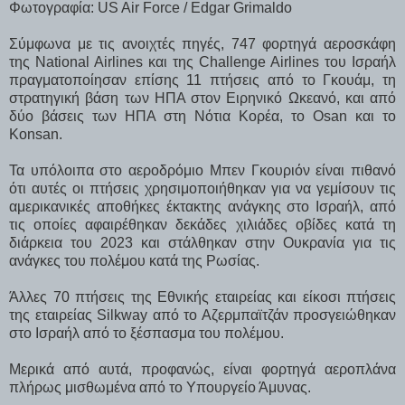
Φωτογραφία: US Air Force / Edgar Grimaldo
Σύμφωνα με τις ανοιχτές πηγές, 747 φορτηγά αεροσκάφη
της National Airlines και της Challenge Airlines του Ισραήλ
πραγματοποίησαν επίσης 11 πτήσεις από το Γκουάμ, τη
στρατηγική βάση των ΗΠΑ στον Ειρηνικό Ωκεανό, και από
δύο βάσεις των ΗΠΑ στη Νότια Κορέα, το Osan και το
Konsan.
Τα υπόλοιπα στο αεροδρόμιο Μπεν Γκουριόν είναι πιθανό
ότι αυτές οι πτήσεις χρησιμοποιήθηκαν για να γεμίσουν τις
αμερικανικές αποθήκες έκτακτης ανάγκης στο Ισραήλ, από
τις οποίες αφαιρέθηκαν δεκάδες χιλιάδες οβίδες κατά τη
διάρκεια του 2023 και στάλθηκαν στην Ουκρανία για τις
ανάγκες του πολέμου κατά της Ρωσίας.
Άλλες 70 πτήσεις της Εθνικής εταιρείας και είκοσι πτήσεις
της εταιρείας Silkway από το Αζερμπαϊτζάν προσγειώθηκαν
στο Ισραήλ από το ξέσπασμα του πολέμου.
Μερικά από αυτά, προφανώς, είναι φορτηγά αεροπλάνα
πλήρως μισθωμένα από το Υπουργείο Άμυνας.