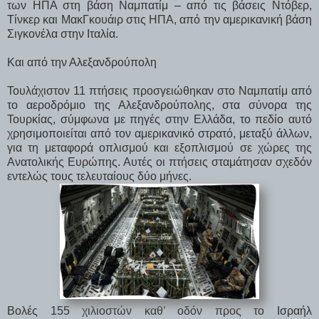
των ΗΠΑ στη βάση Ναμπατίμ – από τις βάσεις Ντόβερ,
Τίνκερ και ΜακΓκουάιρ στις ΗΠΑ, από την αμερικανική βάση
Σιγκονέλα στην Ιταλία.
Και από την Αλεξανδρούπολη
Τουλάχιστον 11 πτήσεις προσγειώθηκαν στο Ναμπατίμ από
το αεροδρόμιο της Αλεξανδρούπολης, στα σύνορα της
Τουρκίας, σύμφωνα με πηγές στην Ελλάδα, το πεδίο αυτό
χρησιμοποιείται από τον αμερικανικό στρατό, μεταξύ άλλων,
για τη μεταφορά οπλισμού και εξοπλισμού σε χώρες της
Ανατολικής Ευρώπης. Αυτές οι πτήσεις σταμάτησαν σχεδόν
εντελώς τους τελευταίους δύο μήνες.
Βολές 155 χιλιοστών καθ’ οδόν προς το Ισραήλ