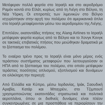
Μετέφεραν πολλά φορτία στο Ισραήλ και στο αεροδρόμιο
Ραμόν κοντά στο Εϊλάτ, κυρίως από τη Λιέγη στο Βέλγιο, τη
Νέα Υόρκη. Οι επιτροπές των λιμενικών στο Βέλγιο
ισχυρίστηκαν στην αρχή του πολέμου ότι αμερικανικά όπλα
στο Ισραήλ μεταφέρονταν μέσω του αεροδρομίου της Λιέγης.
Επιπλέον, εκατοντάδες πτήσεις της Alang Airlines το Ισραήλ
μετέφεραν φορτία κυρίως από το Βέλγιο και το Χονγκ Κονγκ
σε τακτικές επιβατικές πτήσεις που μειώθηκαν δραματικά με
το ξέσπασμα του πολέμου.
Το εναέριο τρένο προς το Ισραήλ είναι μόνο μέρος ενός
τεράστιου συστήματος μεταφορών που λειτουργούσαν οι
ΗΠΑ από το ξέσπασμα του πολέμου, στο οποίο μετέφεραν
τεράστιες ποσότητες οπλισμού, εξοπλισμού και δυνάμεων
σε ολόκληρη την περιοχή:
Από Ελλάδα και Κύπρο, μέσω Ιορδανίας, Ιράκ, Σαουδική
Αραβία, Κατάρ και Μπαχρέιν, στο Τζιμπουτί
χρησιμοποιώντας εκατοντάδες στρατιωτικά και πολιτικά
αεροπλάνα, όπου οι διεθνείς δυνάμεις είναι πλέον
συγκεντρωμένες σε μια προσπάθεια να περιορίσουν την