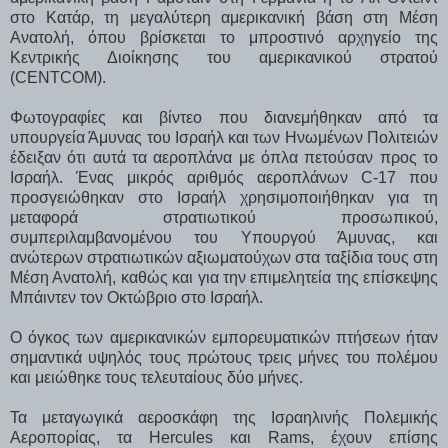
στο Κατάρ, τη μεγαλύτερη αμερικανική βάση στη Μέση
Ανατολή, όπου βρίσκεται το μπροστινό αρχηγείο της
Κεντρικής Διοίκησης του αμερικανικού στρατού
(CENTCOM).
Φωτογραφίες και βίντεο που διανεμήθηκαν από τα
υπουργεία Άμυνας του Ισραήλ και των Ηνωμένων Πολιτειών
έδειξαν ότι αυτά τα αεροπλάνα με όπλα πετούσαν προς το
Ισραήλ. Ένας μικρός αριθμός αεροπλάνων C-17 που
προσγειώθηκαν στο Ισραήλ χρησιμοποιήθηκαν για τη
μεταφορά στρατιωτικού προσωπικού,
συμπεριλαμβανομένου του Υπουργού Άμυνας, και
ανώτερων στρατιωτικών αξιωματούχων στα ταξίδια τους στη
Μέση Ανατολή, καθώς και για την επιμελητεία της επίσκεψης
Μπάιντεν τον Οκτώβριο στο Ισραήλ.
Ο όγκος των αμερικανικών εμπορευματικών πτήσεων ήταν
σημαντικά υψηλός τους πρώτους τρεις μήνες του πολέμου
και μειώθηκε τους τελευταίους δύο μήνες.
Τα μεταγωγικά αεροσκάφη της Ισραηλινής Πολεμικής
Αεροπορίας, τα Hercules και Rams, έχουν επίσης