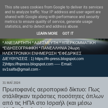
This site uses cookies from Google to deliver its services
E F E N P R E S S -
and to analyze traffic. Your IP address and user-agent are
shared with Google along with performance and security
ΗΛΕΚΤΡΟΝΙΚΗ
metrics to ensure quality of service, generate usage
statistics, and to detect and address abuse.
ΕΦΗΜΕΡΙΔΑ
LEARN MORE
GOT IT
* ΑΝΕΞΑΡΤΗΤΗ * ΑΔΕΣΜΕΥΤΗ * ΥΠΕΡΚΟΜΜΑΤΙΚΗ
*ΕΙΔΗΣΕΟΓΡΑΦΙΚΗ * ΠΑΝΕΛΛΗΝΙΑ 24ωρη
ΗΛΕΚΤΡΟΝΙΚΗ ΕΝΗΜΕΡΩΣΗ *ΕΦΕΔΡΙΚΕΣ
ΔΙΕΥΘΥΝΣΕΙΣ : 1) https://fn-press.blogspot.com
2)https://fnpress.blogspot.com ----- Email:
sv1salfa@gmail.com -
31 ΜΑΪ́ 2024
Πρωτοφανές αεροπορικό δίκτυο: Πως
στάλθηκαν τεράστιες ποσότητες όπλων
από τις ΗΠΑ στο Ισραήλ (και μέσω