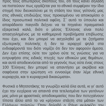
προς τους απώτερους σκοπούς του, ότι τους κάνει δηλαδή
να πιστεύουν πως εργάζεται για το εθνικό συμφέρον την ίδια
στιγμή που διευκολύνει με τη στάση του τους γείτονές μας
στις εθνικές επιδιώξεις τους προκειμένου να αποκομίσει ο
ίδιος προσωπικά πολιτικά οφέλη. Σ΄ αυτό το ύπουλο και
απαράδεκτο παιγνίδι δείχνει να τα πηγαίνει πραγματικά
εξαιρετικά καλά, διότι ο μέσος Έλληνας είναι πολύ
απασχολημένος με τα καθημερινά προβλήματα επιβίωσης
που έχει, και δεν μπορεί να ασχοληθεί με τα ζητήματα
εξωτερικής πολιτικής ή δεν τα ιεραρχεί ψηλά στα
ενδιαφέροντά του διότι νομίζει ότι δεν τον αφορούν άμεσα.
Δεν έχει επίσης ούτε τον χρόνο ούτε τις γνώσεις για να
εντρυφήσει στις ειδικές πτυχές των εθνικών μας θεμάτων,
και αυτό αποδεικνύεται από το γεγονός πως ούτε ένας στους
100 Έλληνες δεν μπορεί να απαντήσει με ακρίβεια και
σαφήνεια στην ερώτηση «τι εννοούμε όταν λέμε εθνική
κυριαρχία, και τι κυριαρχικά δικαιώματα».
Φυσικά ο Μητσοτάκης τα γνωρίζει καλά όλα αυτά, κι γι' αυτό
έχει την ευχέρεια να απαντά στα τετελεσμένα των γειτόνων
μας μόνο με φραστικές αποδοκιμασίες που δεν πετυχαίνουν
τίποτα άλλο από το να «ρίχνουν στάχτη στα μάτια» των
Ελλήνων πολιτών. Όταν δηλαδή ο Ράμα φυλακίζει τον