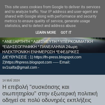
This site uses cookies from Google to deliver its services
E F E N P R E S S -
and to analyze traffic. Your IP address and user-agent are
shared with Google along with performance and security
ΗΛΕΚΤΡΟΝΙΚΗ
metrics to ensure quality of service, generate usage
statistics, and to detect and address abuse.
ΕΦΗΜΕΡΙΔΑ
LEARN MORE
GOT IT
* ΑΝΕΞΑΡΤΗΤΗ * ΑΔΕΣΜΕΥΤΗ * ΥΠΕΡΚΟΜΜΑΤΙΚΗ
*ΕΙΔΗΣΕΟΓΡΑΦΙΚΗ * ΠΑΝΕΛΛΗΝΙΑ 24ωρη
ΗΛΕΚΤΡΟΝΙΚΗ ΕΝΗΜΕΡΩΣΗ *ΕΦΕΔΡΙΚΕΣ
ΔΙΕΥΘΥΝΣΕΙΣ : 1) https://fn-press.blogspot.com
2)https://fnpress.blogspot.com ----- Email:
sv1salfa@gmail.com -
14 ΜΑΪ́ 2024
Η επιβολή "συσκότισης και
σιωπητηρίου" στην εξωτερική πολιτική
οδηγεί σε πολύ οδυνηρές εκπλήξεις