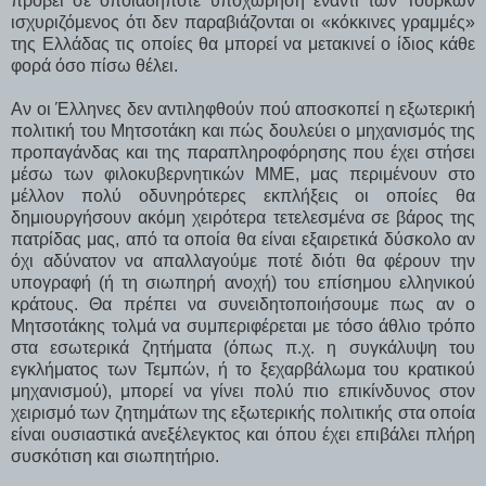
προβεί σε οποιαδήποτε υποχώρηση έναντι των Τούρκων
ισχυριζόμενος ότι δεν παραβιάζονται οι «κόκκινες γραμμές»
της Ελλάδας τις οποίες θα μπορεί να μετακινεί ο ίδιος κάθε
φορά όσο πίσω θέλει.
Αν οι Έλληνες δεν αντιληφθούν πού αποσκοπεί η εξωτερική
πολιτική του Μητσοτάκη και πώς δουλεύει ο μηχανισμός της
προπαγάνδας και της παραπληροφόρησης που έχει στήσει
μέσω των φιλοκυβερνητικών ΜΜΕ, μας περιμένουν στο
μέλλον πολύ οδυνηρότερες εκπλήξεις οι οποίες θα
δημιουργήσουν ακόμη χειρότερα τετελεσμένα σε βάρος της
πατρίδας μας, από τα οποία θα είναι εξαιρετικά δύσκολο αν
όχι αδύνατον να απαλλαγούμε ποτέ διότι θα φέρουν την
υπογραφή (ή τη σιωπηρή ανοχή) του επίσημου ελληνικού
κράτους. Θα πρέπει να συνειδητοποιήσουμε πως αν ο
Μητσοτάκης τολμά να συμπεριφέρεται με τόσο άθλιο τρόπο
στα εσωτερικά ζητήματα (όπως π.χ. η συγκάλυψη του
εγκλήματος των Τεμπών, ή το ξεχαρβάλωμα του κρατικού
μηχανισμού), μπορεί να γίνει πολύ πιο επικίνδυνος στον
χειρισμό των ζητημάτων της εξωτερικής πολιτικής στα οποία
είναι ουσιαστικά ανεξέλεγκτος και όπου έχει επιβάλει πλήρη
συσκότιση και σιωπητήριο.