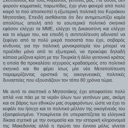
Σκοπιανούς και τους Αλβανούς γείτονές μας. Για όσους δεν
φορούν κομματικές παρωπίδες, έχει γίνει φανερό από πολύ
καιρό το πού αποσκοπεί η εξωτερική πολιτική του Κυριάκου
Μητσοτάκη.
Επειδή αισθάνεται ότι δεν αντιμετωπίζει καμία
απολύτως απειλή από το εσωτερικό πολιτικό σκηνικό
εφόσον ελέγχει τα ΜΜΕ, ελέγχει τη Δικαιοσύνη και ελέγχει
και το κόμμα του, και επειδή η αντιπολίτευση αδυνατεί να
ξεφύγει από τα πολύ μικρά ποσοστά που έχει, σοβαρός
κίνδυνος για την πολιτική μονοκρατορία του μπορεί να
προέλθει μόνο από το εξωτερικό, να προκύψει δηλαδή
κάποια μείζονα κρίση με την Τουρκία ή άλλο γειτονικό κράτος
η οποία θα προκαλέσει ισχυρούς κραδασμούς στο πολιτικό
σκηνικό και θα φέρει ίσως μία νέα Μεταπολίτευση
παραμερίζοντας οριστικά τις οικογενειακές πολιτικές
δυναστείες που εξουσιάζουν τον τόπο 80 χρόνια τώρα.
Με αυτό το σκεπτικό ο Μητσοτάκης έχει αποφασίσει πολύ
απλά «να πάει με τα νερά» όλων των γειτόνων μας, ακόμη
και σε βάρος των εθνικών μας συμφερόντων, ώστε να έχει το
κεφάλι του ήσυχο και το πολιτικό μέλλον της οικογένειάς του
εξασφαλισμένο. Υποκρίνεται ότι υπερασπίζεται τα ελληνικά
δίκαια σχετικά με την ονομασία και την ιστορική κληρονομιά
της Μακεδονίας αλλά η πρώτη του έγνοια μόλις γίνεται