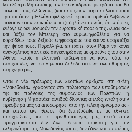
Μπελέρη ο Μητσοτάκης, αντί να αντιδράσει με τρόπο που θα
πονέσει τους Αλβανούς (και υπάρχουν πάρα πολλοί τέτοιοι
τρόποι όταν η Ελλάδα φιλοξενεί τεράστιο αριθμό Αλβανών
πολιτών στην επικράτειά της) δηλώνει απλώς ότι «τέτοιες
ενέργειες δεν βοηθούν την ευρωπαϊκή πορεία της Αλβανίας»
και βάζει τον Μπελέρη στο ευρωψηφοδέλτιο για να
κοροϊδέψει τους δεξιούς ψηφοφόρους του και να υφαρπάξει
την ψήφο τους. Παράλληλα, επιτρέπει στον Ράμα να κάνει
ανενόχλητος πολιτικές συγκεντρώσεις με ομοεθνείς του στην
Αθήνα χωρίς η ελληνική κυβέρνηση να κάνει ούτε το
στοιχειώδες, να του δηλώσει δηλαδή ότι είναι ανεπιθύμητος
στη χώρα μας.
Όταν η νέα πρόεδρος των Σκοπίων ορκίζεται στη σκέτη
«Μακεδονία» γράφοντας στα παλαιότερα των υποδημάτων
της τις πρόνοιες της συμφωνίας των Πρεσπών, η
κυβέρνηση Μητσοτάκη αντιδρά δίνοντας απλώς εντολή στην
πρέσβειρά μας να αποχωρήσει από την τελετή ορκωμοσίας -
και κάπου εκεί θεωρεί ότι ξεμπέρδεψε με τις εθνικές
υποχρεώσεις του ο πρωθυπουργός μας αφού στην
πραγματικότητα δεν δίνει δεκάρα τσακιστή για την
ελληνικότητα της Μακεδονίας όπως δεν έδινε και ο πατέρας