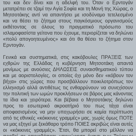
του και δεν δίνει και η αδελφή του. Όταν ο Ερντογάν
μετατρέπει σε τζαμί την Αγία Σοφία και τη Μονή της Χώρας, ο
Μητσοτάκης αντί να απαντήσει με ισοδύναμο τετελεσμένο
και να θέσει το ζήτημα στους παγκόσμιους οργανισμούς
εκθέτοντας σε όλους το πραγματικό πρόσωπο του
ισλαμοφασίστα γείτονα που έχουμε, περιορίζεται να δηλώνει
«πολύ απογοητευμένος» και ότι θα θέσει το ζήτημα στον
Ερντογάν.
Γενικά και συστηματικά, στις κακόβουλες ΠΡΑΞΕΙΣ των
εχθρών της Ελλάδας η κυβέρνηση Μητσοτάκη απαντά
μονίμως με ανούσιες ΔΗΛΩΣΕΙΣ συναισθηματικού τύπου
και με αοριστολογίες, οι οποίες όχι μόνο δεν «κόβουν τον
βήχα» στις χώρες που προσβάλλουν ποικιλοτρόπως τον
ελληνισμό αλλά αντιθέτως τις ενθαρρύνουν να συνεχίσουν
την πολιτική των ωμών προκλήσεων σε βάρος μας κάνοντας
τα ίδια και χειρότερα. Και βέβαια ο Μητσοτάκης δηλώνει
προς το εσωτερικό ακροατήριό του πως τάχα είναι
αποφασισμένος να μην υποχωρήσει σε καμία περίπτωση
από τις εθνικές «κόκκινες γραμμές» μας, χωρίς όμως ΠΟΤΕ
να μας εξηγεί με ξεκάθαρο τρόπο ΠΟΙΕΣ ακριβώς είναι αυτές
οι «κόκκινες γραμμές». Έτσι, θα μπορεί στο μέλλον να