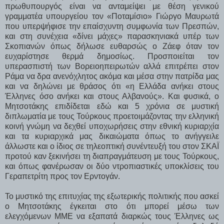
πρωθυπουργός είναι να ανταμείψει με θέση γενικού
γραμματέα υπουργείου τον «Ποταμίσιο» Γιώργο Μαυρωτά
που υπερψήφισε την επαίσχυντη συμφωνία των Πρεσπών,
και στη συνέχεια «δίνει μάχες» παρασκηνιακά υπέρ των
Σκοπιανών όπως δήλωσε ευθαρσώς ο Ζάεφ όταν τον
ευχαρίστησε θερμά δημοσίως. Προσποιείται τον
υπερασπιστή των Βορειοηπειρωτών αλλά επιτρέπει στον
Ράμα να δρα ανενόχλητος ακόμα και μέσα στην πατρίδα μας
και να δηλώνει με θράσος ότι «η Ελλάδα ανήκει στους
Έλληνες όσο ανήκει και στους Αλβανούς». Και φυσικά, ο
Μητσοτάκης επιδίδεται εδώ και 5 χρόνια σε μυστική
διπλωματία με τους Τούρκους προετοιμάζοντας την ελληνική
κοινή γνώμη να δεχθεί υποχωρήσεις στην εθνική κυριαρχία
και τα κυριαρχικά μας δικαιώματα όπως το ανήγγειλε
άλλωστε και ο ίδιος σε τηλεοπτική συνέντευξή του στον ΣΚΑΪ
προτού καν ξεκινήσει τη διαπραγμάτευση με τους Τούρκους,
και όπως φανέρωσαν οι δύο ντροπιαστικές υποκλίσεις του
Γεραπετρίτη προς τον Ερντογάν.
Το μυστικό της επιτυχίας της εξωτερικής πολιτικής που ασκεί
ο Μητσοτάκης έγκειται στο ότι μπορεί μέσω των
ελεγχόμενων ΜΜΕ να εξαπατά διαρκώς τους Έλληνες ως