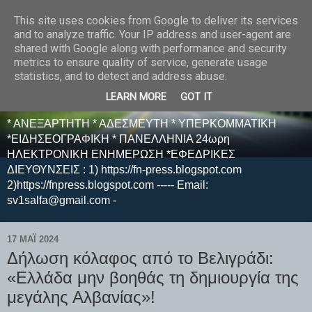
This site uses cookies from Google to deliver its services
E F E N P R E S S -
and to analyze traffic. Your IP address and user-agent are
shared with Google along with performance and security
ΗΛΕΚΤΡΟΝΙΚΗ
metrics to ensure quality of service, generate usage
statistics, and to detect and address abuse.
ΕΦΗΜΕΡΙΔΑ
LEARN MORE
GOT IT
* ΑΝΕΞΑΡΤΗΤΗ * ΑΔΕΣΜΕΥΤΗ * ΥΠΕΡΚΟΜΜΑΤΙΚΗ
*ΕΙΔΗΣΕΟΓΡΑΦΙΚΗ * ΠΑΝΕΛΛΗΝΙΑ 24ωρη
ΗΛΕΚΤΡΟΝΙΚΗ ΕΝΗΜΕΡΩΣΗ *ΕΦΕΔΡΙΚΕΣ
ΔΙΕΥΘΥΝΣΕΙΣ : 1) https://fn-press.blogspot.com
2)https://fnpress.blogspot.com ----- Email:
sv1salfa@gmail.com -
17 ΜΑΪ́ 2024
Δήλωση κόλαφος από το Βελιγράδι:
«Ελλάδα μην βοηθάς τη δημιουργία της
μεγάλης Αλβανίας»!