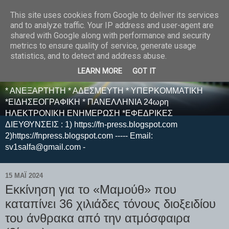
This site uses cookies from Google to deliver its services
E F E N P R E S S -
and to analyze traffic. Your IP address and user-agent are
shared with Google along with performance and security
ΗΛΕΚΤΡΟΝΙΚΗ
metrics to ensure quality of service, generate usage
statistics, and to detect and address abuse.
ΕΦΗΜΕΡΙΔΑ
LEARN MORE
GOT IT
* ΑΝΕΞΑΡΤΗΤΗ * ΑΔΕΣΜΕΥΤΗ * ΥΠΕΡΚΟΜΜΑΤΙΚΗ
*ΕΙΔΗΣΕΟΓΡΑΦΙΚΗ * ΠΑΝΕΛΛΗΝΙΑ 24ωρη
ΗΛΕΚΤΡΟΝΙΚΗ ΕΝΗΜΕΡΩΣΗ *ΕΦΕΔΡΙΚΕΣ
ΔΙΕΥΘΥΝΣΕΙΣ : 1) https://fn-press.blogspot.com
2)https://fnpress.blogspot.com ----- Email:
sv1salfa@gmail.com -
15 ΜΑΪ́ 2024
Εκκίνηση για το «Μαμούθ» που
καταπίνει 36 χιλιάδες τόνους διοξειδίου
του άνθρακα από την ατμόσφαιρα