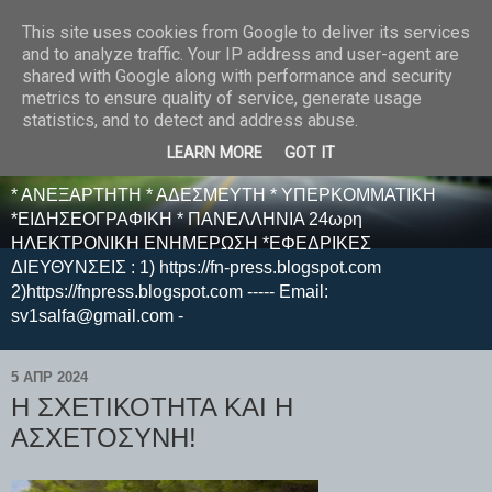
This site uses cookies from Google to deliver its services
E F E N P R E S S -
and to analyze traffic. Your IP address and user-agent are
shared with Google along with performance and security
ΗΛΕΚΤΡΟΝΙΚΗ
metrics to ensure quality of service, generate usage
statistics, and to detect and address abuse.
ΕΦΗΜΕΡΙΔΑ
LEARN MORE
GOT IT
* ΑΝΕΞΑΡΤΗΤΗ * ΑΔΕΣΜΕΥΤΗ * ΥΠΕΡΚΟΜΜΑΤΙΚΗ
*ΕΙΔΗΣΕΟΓΡΑΦΙΚΗ * ΠΑΝΕΛΛΗΝΙΑ 24ωρη
ΗΛΕΚΤΡΟΝΙΚΗ ΕΝΗΜΕΡΩΣΗ *ΕΦΕΔΡΙΚΕΣ
ΔΙΕΥΘΥΝΣΕΙΣ : 1) https://fn-press.blogspot.com
2)https://fnpress.blogspot.com ----- Email:
sv1salfa@gmail.com -
5 ΑΠΡ 2024
Η ΣΧΕΤΙΚΟΤΗΤΑ ΚΑΙ Η
ΑΣΧΕΤΟΣΥΝΗ!