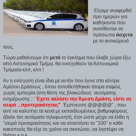
Είχαμε αναφερθεί
προ ημερών για
καθήκοντα που
ανατίθενται σε
πρόσωπα
άσχετα
με το αντικείμενό
τους.
Τώρα μαθαίνουμε ότι
μετά
το έγκλημα που έλαβε χώρα έξω
από Αστυνομικό Τμήμα, θα ενισχυθούν τα Αστυνομικά
Τμήματα κλπ, κλπ !
Αν η ενίσχυση είναι ίδια με αυτήν που έγινε στα κέντρα
Αμέσου Δράσεως , όπου τοποθετήθηκαν άτομα σαφώς
χωρίς εμπειρία (στη θέση της βλακώδους αυτόματης
ενημέρωσης : '
Έχετε καλέσει την Άμεση Δράση, είστε σε
σειρά ...προτεραιότητας"
Έμπνευση @@@@@" , που
αντί να καλύπτει τα κενά με εκπαιδευμένους βαθμοφόρους
έβαλε τον αυτόματο τηλεφωνητή, έτσι ώστε μέχρι να έλθει η
"σειρά προτεραιότητος και να απαντήσει το "100" ο κάθε
κακοποιός θα είχε το χρόνο να σκοτώσει, να ληστέψει να
βιάσει κ.ο.κ