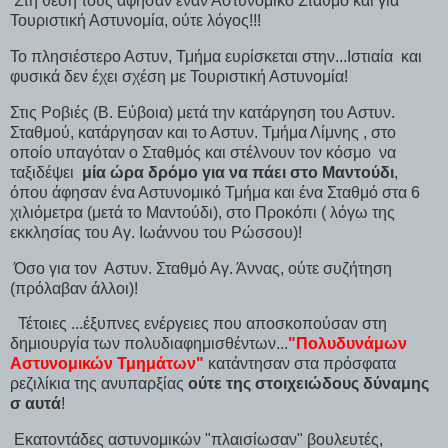
Στη θέση τους άφησαν έναν Αστυνομικό Σταθμό και για
Τουριστική Αστυνομία, ούτε λόγος!!!
Το πλησιέστερο Αστυν, Τμήμα ευρίσκεται στην...Ιστιαία και
φυσικά δεν έχει σχέση με Τουριστική Αστυνομία!
Στις Ροβιές (Β. Εύβοια) μετά την κατάργηση του Αστυν.
Σταθμού, κατάργησαν και το Αστυν. Τμήμα Λίμνης , στο
οποίο υπαγόταν ο Σταθμός και στέλνουν τον κόσμο να
ταξιδέψει
μία ώρα δρόμο για να πάει στο Μαντούδι
,
όπου άφησαν ένα Αστυνομικό Τμήμα και ένα Σταθμό στα 6
χιλιόμετρα (μετά το Μαντούδι), στο Προκόπι ( λόγω της
εκκλησίας του Αγ. Ιωάννου του Ρώσσου)!
Όσο για τον Αστυν. Σταθμό Αγ. Άννας, ούτε συζήτηση
(πρόλαβαν άλλοι)!
Τέτοιες ...έξυπνες ενέργειες που αποσκοπούσαν στη
δημιουργία των πολυδιαφημισθέντων...
"Πολυδυνάμων
Αστυνομικών Τμημάτων"
κατάντησαν στα πρόσφατα
ρεζιλίκια της ανυπαρξίας
ούτε της στοιχειώδους δύναμης
σ αυτά
!
Εκατοντάδες αστυνομικών "πλαισίωσαν" βουλευτές,