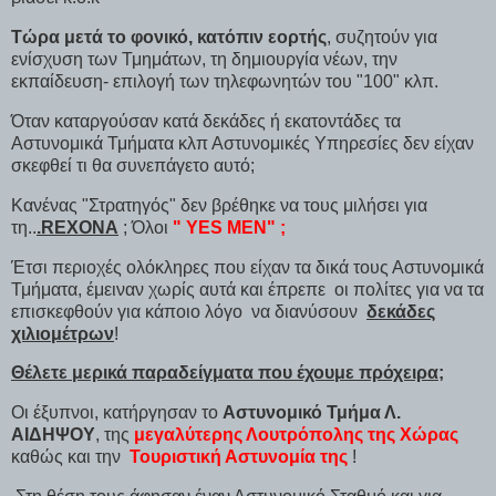
Τώρα μετά το φονικό, κατόπιν εορτής
, συζητούν για
ενίσχυση των Τμημάτων, τη δημιουργία νέων, την
εκπαίδευση- επιλογή των τηλεφωνητών του "100" κλπ.
Όταν καταργούσαν κατά δεκάδες ή εκατοντάδες τα
Αστυνομικά Τμήματα κλπ Αστυνομικές Υπηρεσίες δεν είχαν
σκεφθεί τι θα συνεπάγετο αυτό;
Κανένας "Στρατηγός" δεν βρέθηκε να τους μιλήσει για
τη..
.REXONA
; Όλοι
" YES MEN" ;
Έτσι περιοχές ολόκληρες που είχαν τα δικά τους Αστυνομικά
Τμήματα, έμειναν χωρίς αυτά και έπρεπε οι πολίτες για να τα
επισκεφθούν για κάποιο λόγο να διανύσουν
δεκάδες
χιλιομέτρων
!
Θέλετε μερικά παραδείγματα που έχουμε πρόχειρα;
Οι έξυπνοι, κατήργησαν το
Αστυνομικό Τμήμα Λ.
ΑΙΔΗΨΟΥ
, της
μεγαλύτερης Λουτρόπολης της Χώρας
καθώς και την
Τουριστική Αστυνομία της
!