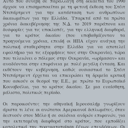
Αυτό που συνέβη σε παραλλαγή στη δεκαετία του 1990
άρχισε να επισημοποιείται με τη φετινή έκθεση του Στέιτ
Ντιπάρτμεντ για την κατάσταση των ανθρωπίνων
δικαιωμάτων για την Ελλάδα. Υπαρκτά από τα πρώτα
χρόνια διακυβέρνησης της Ν.Δ. το 2019 παράπονα και
δυσφορίες για τις υποκλοπές, για την ελληνική διαφθορά,
για το κράτος δικαίου (που υποβαθμίζονταν τα
προηγούμενα χρόνια, επειδή οι ΗΠΑ είχαν ανάγκη την
πολιτική σταθερότητα στην Ελλάδα για να αποτελεί
εφαλτήριο για τις εξορμήσεις τους στην Ουκρανία), τώρα
που τελειώνει ο πόλεμος στην Ουκρανία, «ωρίμασαν» και
αναδύονται στην επιφάνεια με πολύ μεγάλη ένταση. Και
εκθέτουν την κυβέρνηση, καθώς ουσιαστικά το Στέιτ
Ντιπάρτμεντ έρχεται να επικυρώσει τη δριμεία κριτική
που ασκούν οι θεσμοί της Ε.Ε., με πρώτο το Ευρωπαϊκό
Κοινοβούλιο, για το κράτος δικαίου. Σε μια ευαίσθητη,
μάλιστα, πολιτικώς περίοδο.
Οι παροικούντες την αθηναϊκή Ιερουσαλήμ γνωρίζουν
άριστα τι λένε οι ανώτατοι Αμερικανοί διπλωμάτες, όταν
δειπνούν στον Μύλο ή σε σαλόνια ανδρών επιφανών, για
την εκτεταμένη διαφθορά στο κράτος, που εμποδίζει
καταλυτικά την πραγματοποίηση ξένων επενδύσεων. Οι