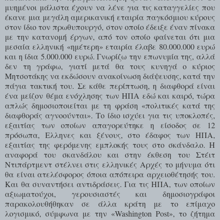
μυημένοι μάλιστα έχουν να λένε για τις καταγγελίες που
έκανε μια μεγάλη αμερικανική εταιρία παγκόσμιου κύρους
στον ίδιο τον πρωθυπουργό, στον οποίο έδειξε έναν πίνακα
με την κατανομή έργων, από τον οποίο φαίνεται ότι μια
μεσαία ελληνική «ημέτερη» εταιρία έλαβε 80.000.000 ευρώ
και η ίδια 5.000.000 ευρώ. Γνωρίζω την επωνυμία της, αλλά
δεν τη γράφω, γιατί μετά θα τους κυνηγά ο κύριος
Μητσοτάκης να εκδώσουν ανακοίνωση διάψευσης, κατά την
πάγια τακτική του. Σε κάθε περίπτωση, η διαφθορά είναι
ένα μείζον θέμα ενόχλησης των ΗΠΑ εδώ και καιρό, τώρα
απλώς δημοσιοποιείται με τη φράση «πολιτικές κατά της
διαφθοράς αγνοούνται». Το ίδιο ισχύει για τις υποκλοπές,
εξαιτίας των οποίων απαγορεύτηκε η είσοδος σε 12
πρόσωπα, Ελληνες και ξένους, στο έδαφος των ΗΠΑ,
εξαιτίας της φερόμενης εμπλοκής τους στο σκάνδαλο. Η
αναφορά του σκανδάλου και στην έκθεση του Στέιτ
Ντιπάρτμεντ στέλνει στις ελληνικές Αρχές το μήνυμα ότι
θα είναι ατελέσφορος όποια απόπειρα αρχειοθέτησής του.
Και θα συναντήσει αντιδράσεις. Για τις ΗΠΑ, των οποίων
αξιωματούχοι, γερουσιαστές και δημοσιογράφοι
παρακολουθήθηκαν σε άλλα κράτη με το επίμαχο
λογισμικό, σύμφωνα με την «Washington Post», το ζήτημα