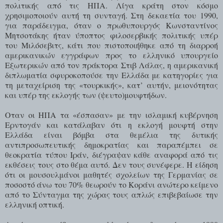
πολιτικής από τις ΗΠΑ. Λίγα κράτη στον κόσμο
χρησιμοποιούν αυτή τη συνταγή.
Στη δεκαετία του 1990,
για παράδειγμα, όταν ο πρωθυπουργός Κωνσταντίνος
Μητσοτάκης ήταν ύποπτος φιλοσερβικής πολιτικής υπέρ
του Μιλόσεβιτς, κάτι που πιστοποιήθηκε από τη διαρροή
αμερικανικών εγγράφων προς το ελληνικό υπουργείο
Εξωτερικών από τον πράκτορα Στιβ Λάλας, η αμερικανική
διπλωματία σφυροκοπούσε την Ελλάδα με κατηγορίες για
τη μεταχείριση της «τουρκικής», κατ’ αυτήν, μειονότητας
και υπέρ της εκλογής των (ψευτο)μουφτήδων.
Οταν οι ΗΠΑ τα «έσπασαν» με την ισλαμική κυβέρνηση
Ερντογάν και κατάλαβαν ότι η εκλογή μουφτή στην
Ελλάδα είναι βόμβα στα θεμέλια της δυτικής
αντιπροσωπευτικής δημοκρατίας και παραπέμπει σε
θεοκρατία τύπου Ιράν, διέγραψαν κάθε αναφορά από τις
εκθέσεις τους στο θέμα αυτό. Δεν τους συνέφερε. Η είδηση
ότι οι μουσουλμάνοι μαθητές σχολείων της Γερμανίας σε
ποσοστό άνω του 70% θεωρούν το Κοράνι ανώτερο κείμενο
από το Σύνταγμα της χώρας τους απλώς επιβεβαίωσε την
ελληνική οπτική.