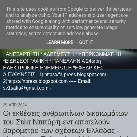
This site uses cookies from Google to deliver its services
E F E N P R E S S -
and to analyze traffic. Your IP address and user-agent are
shared with Google along with performance and security
ΗΛΕΚΤΡΟΝΙΚΗ
metrics to ensure quality of service, generate usage
statistics, and to detect and address abuse.
ΕΦΗΜΕΡΙΔΑ
LEARN MORE
GOT IT
* ΑΝΕΞΑΡΤΗΤΗ * ΑΔΕΣΜΕΥΤΗ * ΥΠΕΡΚΟΜΜΑΤΙΚΗ
*ΕΙΔΗΣΕΟΓΡΑΦΙΚΗ * ΠΑΝΕΛΛΗΝΙΑ 24ωρη
ΗΛΕΚΤΡΟΝΙΚΗ ΕΝΗΜΕΡΩΣΗ *ΕΦΕΔΡΙΚΕΣ
ΔΙΕΥΘΥΝΣΕΙΣ : 1) https://fn-press.blogspot.com
2)https://fnpress.blogspot.com ----- Email:
sv1salfa@gmail.com -
29 ΑΠΡ 2024
Οι εκθέσεις ανθρωπίνων δικαιωμάτων
του Στέιτ Ντιπάρτμεντ αποτελούν
βαρόμετρο των σχέσεων Ελλάδας -