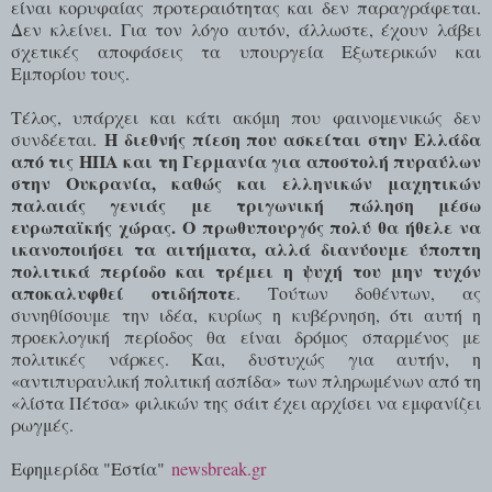
είναι κορυφαίας προτεραιότητας και δεν παραγράφεται.
Δεν κλείνει. Για τον λόγο αυτόν, άλλωστε, έχουν λάβει
σχετικές αποφάσεις τα υπουργεία Εξωτερικών και
Εμπορίου τους.
Τέλος, υπάρχει και κάτι ακόμη που φαινομενικώς δεν
Η διεθνής πίεση που ασκείται στην Ελλάδα
συνδέεται.
από τις ΗΠΑ και τη Γερμανία για αποστολή πυραύλων
στην Ουκρανία, καθώς και ελληνικών μαχητικών
παλαιάς γενιάς με τριγωνική πώληση μέσω
ευρωπαϊκής χώρας. Ο πρωθυπουργός πολύ θα ήθελε να
ικανοποιήσει τα αιτήματα, αλλά διανύουμε ύποπτη
πολιτικά περίοδο και τρέμει η ψυχή του μην τυχόν
αποκαλυφθεί οτιδήποτε
. Τούτων δοθέντων, ας
συνηθίσουμε την ιδέα, κυρίως η κυβέρνηση, ότι αυτή η
προεκλογική περίοδος θα είναι δρόμος σπαρμένος με
πολιτικές νάρκες. Και, δυστυχώς για αυτήν, η
«αντιπυραυλική πολιτική ασπίδα» των πληρωμένων από τη
«λίστα Πέτσα» φιλικών της σάιτ έχει αρχίσει να εμφανίζει
ρωγμές.
Εφημερίδα "Εστία"
newsbreak.gr