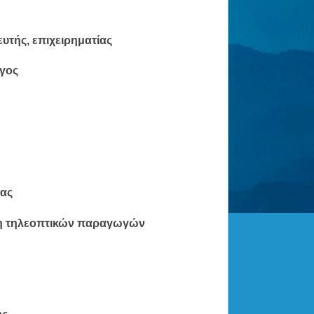
υτής, επιχειρηματίας
όγος
ίας
ωση τηλεοπτικών παραγωγών