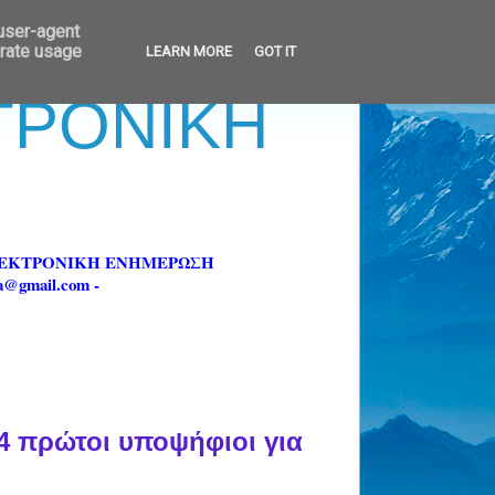
 user-agent
erate usage
LEARN MORE
GOT IT
ΚΤΡΟΝΙΚΗ
ΗΛΕΚΤΡΟΝΙΚΗ ΕΝΗΜΕΡΩΣΗ
fa@gmail.com -
4 πρώτοι υποψήφιοι για