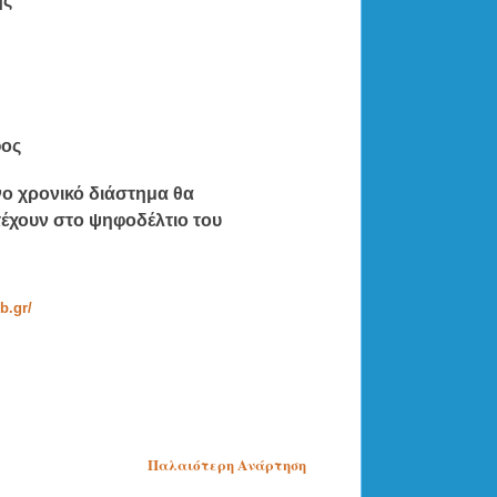
ής
φος
ο χρονικό διάστημα θα
έχουν στο ψηφοδέλτιο του
b.gr/
Παλαιότερη Ανάρτηση