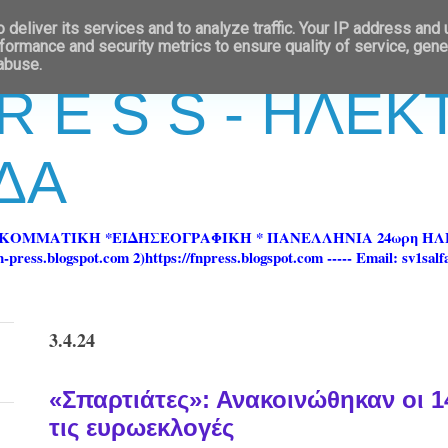
deliver its services and to analyze traffic. Your IP address and
formance and security metrics to ensure quality of service, gen
 abuse.
 R E S S - ΗΛΕ
ΔΑ
ΡΚΟΜΜΑΤΙΚΗ *ΕΙΔΗΣΕΟΓΡΑΦΙΚΗ * ΠΑΝΕΛΛΗΝΙΑ 24ωρη 
ss.blogspot.com 2)https://fnpress.blogspot.com ----- Email: sv1sal
3.4.24
«Σπαρτιάτες»: Ανακοινώθηκαν οι 1
τις ευρωεκλογές