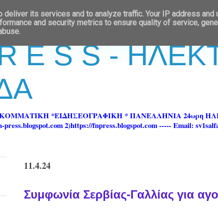
deliver its services and to analyze traffic. Your IP address and
formance and security metrics to ensure quality of service, gen
 abuse.
 R E S S - ΗΛΕ
ΔΑ
ΡΚΟΜΜΑΤΙΚΗ *ΕΙΔΗΣΕΟΓΡΑΦΙΚΗ * ΠΑΝΕΛΛΗΝΙΑ 24ωρη 
ss.blogspot.com 2)https://fnpress.blogspot.com ----- Email: sv1sal
11.4.24
Συμφωνία Σερβίας-Γαλλίας για αγο