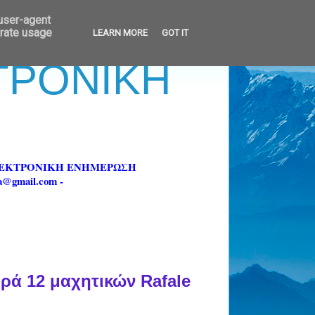
 user-agent
erate usage
LEARN MORE
GOT IT
ΚΤΡΟΝΙΚΗ
ΗΛΕΚΤΡΟΝΙΚΗ ΕΝΗΜΕΡΩΣΗ
fa@gmail.com -
ρά 12 μαχητικών Rafale