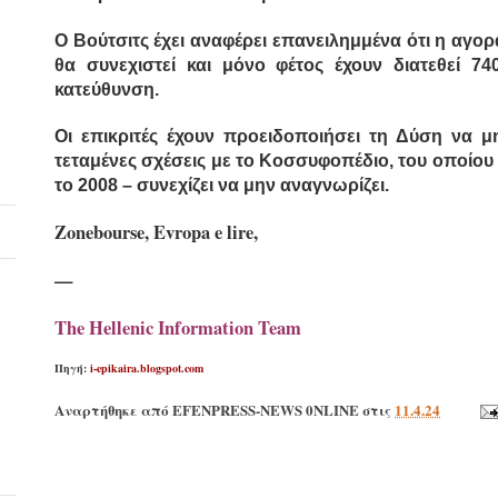
Ο Βούτσιτς έχει αναφέρει επανειλημμένα ότι η αγο
θα συνεχιστεί και μόνο φέτος έχουν διατεθεί 7
κατεύθυνση.
Οι επικριτές έχουν προειδοποιήσει τη Δύση να μη
τεταμένες σχέσεις με το Κοσσυφοπέδιο, του οποίο
το 2008 – συνεχίζει να μην αναγνωρίζει.
Zonebourse, Evropa e lire,
—
The Hellenic Information Team
Πηγή:
i-epikaira.blogspot.com
Αναρτήθηκε από
EFENPRESS-NEWS 0NLINE
στις
11.4.24