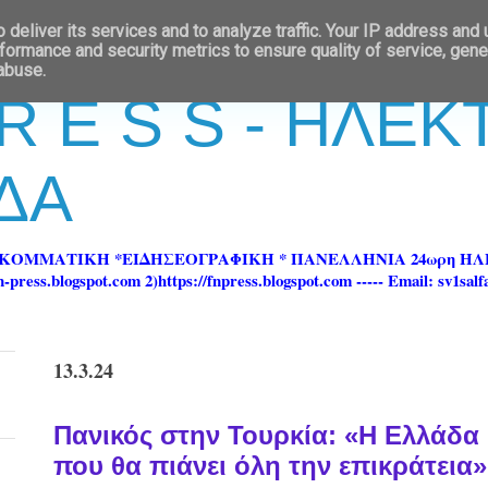
deliver its services and to analyze traffic. Your IP address and
formance and security metrics to ensure quality of service, gen
 abuse.
 R E S S - ΗΛΕ
ΔΑ
ΡΚΟΜΜΑΤΙΚΗ *ΕΙΔΗΣΕΟΓΡΑΦΙΚΗ * ΠΑΝΕΛΛΗΝΙΑ 24ωρη 
ss.blogspot.com 2)https://fnpress.blogspot.com ----- Email: sv1sal
13.3.24
Πανικός στην Τουρκία: «Η Ελλάδα 
που θα πιάνει όλη την επικράτεια»