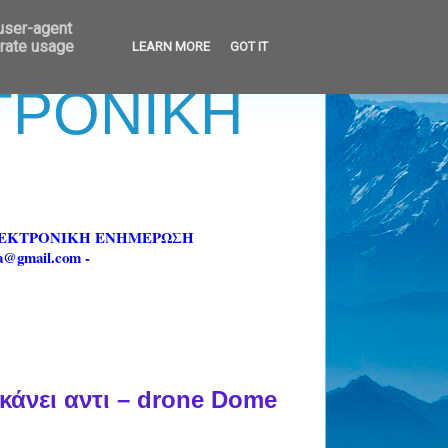
 user-agent
erate usage
LEARN MORE
GOT IT
ΚΤΡΟΝΙΚΗ
ΗΛΕΚΤΡΟΝΙΚΗ ΕΝΗΜΕΡΩΣΗ
fa@gmail.com -
κάνει αντι – drone Dome