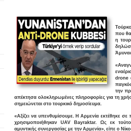
Τούρκο
που θα
η τουρ
δηλώσ
Άμυνας
«Αναγ
εναέρ
drone
παγκόσ
την πρ
απέκτησα ολοκληρωμένες πληροφορίες για τη χρήσ
σημειώνεται στο τουρκικό δημοσίευμα.
«Αξίζει να υπενθυμίσουμε. Η Αρμενία εκτέθηκε σε
χρησιμοποιήθηκαν UAV Bayraktar. Ως εκ τούτο
αμυντικής συνεργασίας με την Αρμενία», είπε ο Νίκος