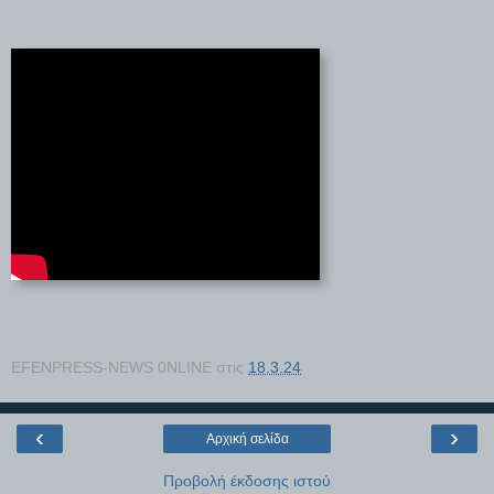
EFENPRESS-NEWS 0NLINE
στις
18.3.24
‹
›
Αρχική σελίδα
Προβολή έκδοσης ιστού