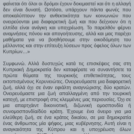
φαίνεται ότι όλοι οι δρόμοι έχουν δοκιμαστεί και ότι η αλλαγή
δεν είναι δυνατή. Ωστόσο, υπάρχουν πάντα φωνές που
αποκαλύπτουν την ανθεκτικότητα των κοινωνιών που
ονειρεύονται μια διαφορετική ζωή και που δείχνουν ότι η
ελπίδα είναι ανάγκη και υποχρέωση. Το παρελθόν φέρνει
αναμνήσεις πόνου και απογοήτευσης, αλλά και μας παρέχει
μαθήματα για να βοηθήσουμε στην οικοδόμηση του
μέλλοντος και στην επίτευξη λύσεων προς όφελος όλων των
Κυπρίων…»
Συμφωνώ. Αλλά δυστυχώς κατά τις επισκέψεις σας στη
Κυπριακή Δημοκρατία δεν καταφέρατε να συναντήσετε τα
πρώτα θύματα της τουρκικής επιθετικότητας, τους
εκτοπισμένους Κερυνειώτες. Ονειρευόμαστε μια διαφορετική
ζωή, αλλά όχι σε έναν εφιάλτη αναγνώρισης δύο κρατών.
Ονειρευόμαστε μια ζωή απαλλαγμένη από την τουρκική
κατοχή, με επιστροφή στις κλεμμένες μας περιουσίες. Όχι σε
μια απαρτχάιντ δικοινοτική, διζωνική ομοσπονδία ή
συνομοσπονδία/δύο κράτη. Έχουμε ένα όνειρο για μια
ελεύθερη ζωή, σε ένα κράτος δικαίου, σε μια δημοκρατία
ένας άνθρωπος μία ψήφος, μιας κυβέρνησης. Αυτή είναι η
αναγκαιότητα της Κύπρου και η υποχρέωση όλων