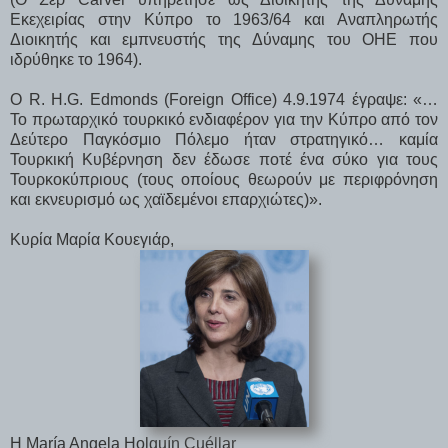
Εκεχειρίας στην Κύπρο το 1963/64 και Αναπληρωτής
Διοικητής και εμπνευστής της Δύναμης του ΟΗΕ που
ιδρύθηκε το 1964).
Ο R. H.G. Edmonds (Foreign Office) 4.9.1974 έγραψε: «…
Το πρωταρχικό τουρκικό ενδιαφέρον για την Κύπρο από τον
Δεύτερο Παγκόσμιο Πόλεμο ήταν στρατηγικό… καμία
Τουρκική Κυβέρνηση δεν έδωσε ποτέ ένα σύκο για τους
Τουρκοκύπριους (τους οποίους θεωρούν με περιφρόνηση
και εκνευρισμό ως χαϊδεμένοι επαρχιώτες)».
Κυρία Μαρία Κουεγιάρ,
H María Angela Holguín Cuéllar