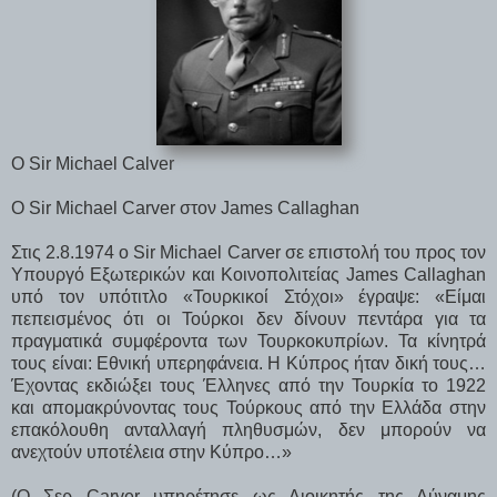
O Sir Michael Calver
Ο Sir Michael Carver στον James Callaghan
Στις 2.8.1974 ο Sir Michael Carver σε επιστολή του προς τον
Υπουργό Εξωτερικών και Κοινοπολιτείας James Callaghan
υπό τον υπότιτλο «Τουρκικοί Στόχοι» έγραψε: «Είμαι
πεπεισμένος ότι οι Τούρκοι δεν δίνουν πεντάρα για τα
πραγματικά συμφέροντα των Τουρκοκυπρίων. Τα κίνητρά
τους είναι: Εθνική υπερηφάνεια. Η Κύπρος ήταν δική τους…
Έχοντας εκδιώξει τους Έλληνες από την Τουρκία το 1922
και απομακρύνοντας τους Τούρκους από την Ελλάδα στην
επακόλουθη ανταλλαγή πληθυσμών, δεν μπορούν να
ανεχτούν υποτέλεια στην Κύπρο…»
(Ο Σερ Carver υπηρέτησε ως Διοικητής της Δύναμης