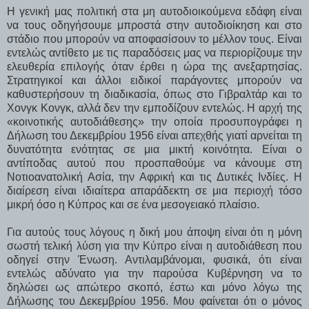
Η γενική μας πολιτική στα μη αυτοδιοικούμενα εδάφη είναι
να τους οδηγήσουμε μπροστά στην αυτοδιοίκηση και στο
στάδιο που μπορούν να αποφασίσουν το μέλλον τους. Είναι
εντελώς αντίθετο με τις παραδόσεις μας να περιορίζουμε την
ελευθερία επιλογής όταν έρθει η ώρα της ανεξαρτησίας.
Στρατηγικοί και άλλοι ειδικοί παράγοντες μπορούν να
καθυστερήσουν τη διαδικασία, όπως στο Γιβραλτάρ και το
Χονγκ Κονγκ, αλλά δεν την εμποδίζουν εντελώς. Η αρχή της
«κοινοτικής αυτοδιάθεσης» την οποία προσυπογράφει η
Δήλωση του Δεκεμβρίου 1956 είναι απεχθής γιατί αρνείται τη
δυνατότητα ενότητας σε μια μικτή κοινότητα. Είναι ο
αντίποδας αυτού που προσπαθούμε να κάνουμε στη
Νοτιοανατολική Ασία, την Αφρική και τις Δυτικές Ινδίες. Η
διαίρεση είναι ιδιαίτερα απαράδεκτη σε μια περιοχή τόσο
μικρή όσο η Κύπρος και σε ένα μεσογειακό πλαίσιο.
Για αυτούς τους λόγους η δική μου άποψη είναι ότι η μόνη
σωστή τελική λύση για την Κύπρο είναι η αυτοδιάθεση που
οδηγεί στην Ένωση. Αντιλαμβάνομαι, φυσικά, ότι είναι
εντελώς αδύνατο για την παρούσα Κυβέρνηση να το
δηλώσει ως απώτερο σκοπό, έστω και μόνο λόγω της
Δήλωσης του Δεκεμβρίου 1956. Μου φαίνεται ότι ο μόνος