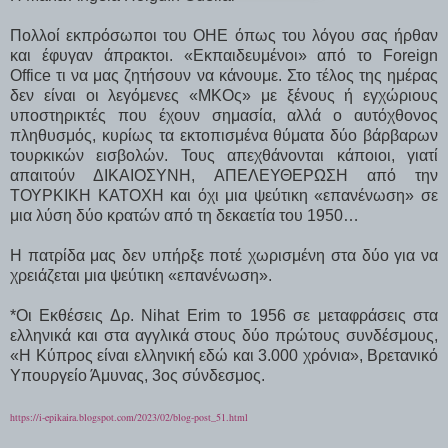
Πολλοί εκπρόσωποι του ΟΗΕ όπως του λόγου σας ήρθαν
και έφυγαν άπρακτοι. «Εκπαιδευμένοι» από το Foreign
Office τι να μας ζητήσουν να κάνουμε. Στο τέλος της ημέρας
δεν είναι οι λεγόμενες «ΜΚΟς» με ξένους ή εγχώριους
υποστηρικτές που έχουν σημασία, αλλά ο αυτόχθονος
πληθυσμός, κυρίως τα εκτοπισμένα θύματα δύο βάρβαρων
τουρκικών εισβολών. Τους απεχθάνονται κάποιοι, γιατί
απαιτούν ΔΙΚΑΙΟΣΥΝΗ, ΑΠΕΛΕΥΘΕΡΩΣΗ από την
ΤΟΥΡΚΙΚΗ ΚΑΤΟΧΗ και όχι μια ψεύτικη «επανένωση» σε
μια λύση δύο κρατών από τη δεκαετία του 1950…
Η πατρίδα μας δεν υπήρξε ποτέ χωρισμένη στα δύο για να
χρειάζεται μια ψεύτικη «επανένωση».
*Οι Εκθέσεις Δρ. Nihat Erim το 1956 σε μεταφράσεις στα
ελληνικά και στα αγγλικά στους δύο πρώτους συνδέσμους,
«Η Κύπρος είναι ελληνική εδώ και 3.000 χρόνια», Βρετανικό
Υπουργείο Άμυνας, 3ος σύνδεσμος.
https://i-epikaira.blogspot.com/2023/02/blog-post_51.html