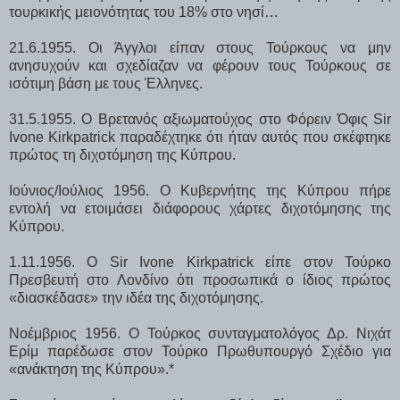
τουρκικής μειονότητας του 18% στο νησί…
21.6.1955. Οι Άγγλοι είπαν στους Τούρκους να μην
ανησυχούν και σχεδίαζαν να φέρουν τους Τούρκους σε
ισότιμη βάση με τους Έλληνες.
31.5.1955. Ο Βρετανός αξιωματούχος στο Φόρειν Όφις Sir
Ivone Kirkpatrick παραδέχτηκε ότι ήταν αυτός που σκέφτηκε
πρώτος τη διχοτόμηση της Κύπρου.
Ιούνιος/Ιούλιος 1956. Ο Κυβερνήτης της Κύπρου πήρε
εντολή να ετοιμάσει διάφορους χάρτες διχοτόμησης της
Κύπρου.
1.11.1956. Ο Sir Ivone Kirkpatrick είπε στον Τούρκο
Πρεσβευτή στο Λονδίνο ότι προσωπικά ο ίδιος πρώτος
«διασκέδασε» την ιδέα της διχοτόμησης.
Νοέμβριος 1956. Ο Τούρκος συνταγματολόγος Δρ. Νιχάτ
Ερίμ παρέδωσε στον Τούρκο Πρωθυπουργό Σχέδιo για
«ανάκτηση της Κύπρου».*