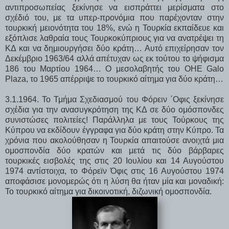
αντιπροσωπείας ξεκίνησε να εισπράττει μερίσματα στο
σχέδιό του, με τα υπερ-προνόμια που παρέχονταν στην
τουρκική μειονότητα του 18%, ενώ η Τουρκία εκπαίδευε και
εξόπλισε λαθραία τους Τουρκοκύπριους για να ανατρέψει τη
ΚΔ και να δημιουργήσει δύο κράτη… Αυτό επιχείρησαν τον
Δεκέμβριο 1963/64 αλλά απέτυχαν ως εκ τούτου το ψήφισμα
186 του Μαρτίου 1964… Ο μεσολαβητής του ΟΗΕ Galo
Plaza, το 1965 απέρριψε το τουρκικό αίτημα για δύο κράτη…
3.1.1964. Το Τμήμα Σχεδιασμού του Φόρειν ΄Οφις ξεκίνησε
σχέδια για την ανασυγκρότηση της ΚΔ σε δύο ομόσπονδες
συνιστώσες πολιτείες! Παράλληλα με τους Τούρκους της
Κύπρου να εκδίδουν έγγραφα για δύο κράτη στην Κύπρο. Τα
χρόνια που ακολούθησαν η Τουρκία απαιτούσε ανοιχτά μια
ομοσπονδία δύο κρατών και μετά τις δύο βάρβαρες
τουρκικές εισβολές της στις 20 Ιουλίου και 14 Αυγούστου
1974 αντίστοιχα, το Φόρεϊν Όφις στις 16 Αυγούστου 1974
αποφάσισε μονομερώς ότι η λύση θα ήταν μία και μοναδική:
Το τουρκικό αίτημα για δικοινοτική, διζωνική ομοσπονδία.