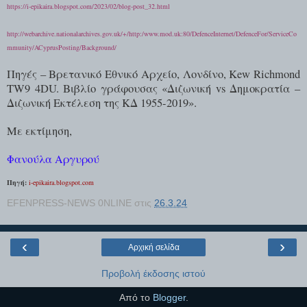
https://i-epikaira.blogspot.com/2023/02/blog-post_32.html
http://webarchive.nationalarchives.gov.uk/+/http:/www.mod.uk:80/DefenceInternet/DefenceFor/ServiceCo
mmunity/ACyprusPosting/Background/
Πηγές – Βρετανικό Εθνικό Αρχείο, Λονδίνο, Kew Richmond
TW9 4DU. Βιβλίο γράφουσας «Διζωνική vs Δημοκρατία –
Διζωνική Εκτέλεση της ΚΔ 1955-2019».
Με εκτίμηση,
Φανούλα Αργυρού
Πηγή:
i-epikaira.blogspot.com
EFENPRESS-NEWS 0NLINE
στις
26.3.24
‹
›
Αρχική σελίδα
Προβολή έκδοσης ιστού
Από το
Blogger
.