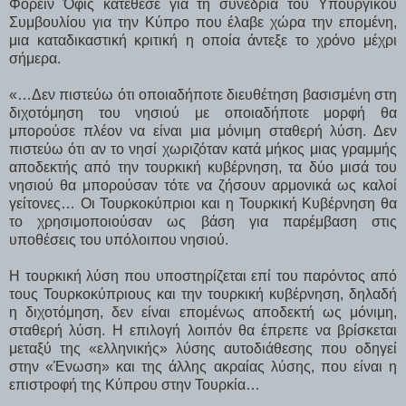
Φόρεϊν Όφις κατέθεσε για τη συνεδρία του Υπουργικού
Συμβουλίου για την Κύπρο που έλαβε χώρα την επομένη,
μια καταδικαστική κριτική η οποία άντεξε το χρόνο μέχρι
σήμερα.
«…Δεν πιστεύω ότι οποιαδήποτε διευθέτηση βασισμένη στη
διχοτόμηση του νησιού με οποιαδήποτε μορφή θα
μπορούσε πλέον να είναι μια μόνιμη σταθερή λύση. Δεν
πιστεύω ότι αν το νησί χωριζόταν κατά μήκος μιας γραμμής
αποδεκτής από την τουρκική κυβέρνηση, τα δύο μισά του
νησιού θα μπορούσαν τότε να ζήσουν αρμονικά ως καλοί
γείτονες… Οι Τουρκοκύπριοι και η Τουρκική Κυβέρνηση θα
το χρησιμοποιούσαν ως βάση για παρέμβαση στις
υποθέσεις του υπόλοιπου νησιού.
Η τουρκική λύση που υποστηρίζεται επί του παρόντος από
τους Τουρκοκύπριους και την τουρκική κυβέρνηση, δηλαδή
η διχοτόμηση, δεν είναι επομένως αποδεκτή ως μόνιμη,
σταθερή λύση. Η επιλογή λοιπόν θα έπρεπε να βρίσκεται
μεταξύ της «ελληνικής» λύσης αυτοδιάθεσης που οδηγεί
στην «Ένωση» και της άλλης ακραίας λύσης, που είναι η
επιστροφή της Κύπρου στην Τουρκία…