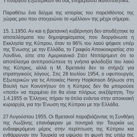
Υπουργείο Εξωτερικών θα σας ενημερώσει ικανοποιητικά.
Παραθέτω ένα δείγμα της ιστορίας του παρελθόντος της
χώρας μου που στοιχειώνει το «μέλλον» της μέχρι σήμερα.
15. 1.1950. Αν και η βρετανική κυβέρνηση δεν αποδέχτηκε τα
αποτελέσματα του δημοψηφίσματος που διοργάνωσε η
Εκκλησία της Κύπρου, όταν το 96% του λαού ψήφισε υπέρ
της Ένωσης με την Ελλάδα, το Γραφείο Αποικιοκρατίας στο
Λονδίνο, είπε στο Αμερικανικό Στέιτ Ντιπάρτμεντ ότι το
αποτέλεσμα αντιπροσώπευε τη γνήσια φιλοδοξία του λαού
της Κύπρος, αλλά η Μ. Βρετανία δεν το στήριζε για
στρατηγικούς λόγους. Στις 28 Ιουλίου 1954, ο υφυπουργός
Εξωτερικών για τις Αποικίες Henry Hopkinson δήλωσε στη
Βουλή των Κοινοτήτων ότι η Κύπρος δεν θα μπορούσε
«ποτέ» να περιμένει ότι θα είναι πλήρως ανεξάρτητη. Την
1.4.1955 οι Έλληνες πήραν τα όπλα ενάντια στην αποικιακή
κυριαρχία, για την Ένωση της Κύπρου με την Ελλάδα.
27 Αυγούστου 1955. Οι Βρετανοί παραβιάζοντας τη Συνθήκη
της Λωζάνης επανάφεραν με πονηριά την Τουρκία ως
ενδιαφερόμενο μέρος στην περίπτωση της Κύπρου και
ενθάρρυναν την Τουρκία να υψώσει τη φωνή της υπέρ της