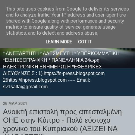
This site uses cookies from Google to deliver its services
E F E N P R E S S -
and to analyze traffic. Your IP address and user-agent are
shared with Google along with performance and security
ΗΛΕΚΤΡΟΝΙΚΗ
metrics to ensure quality of service, generate usage
statistics, and to detect and address abuse.
ΕΦΗΜΕΡΙΔΑ
LEARN MORE
GOT IT
* ΑΝΕΞΑΡΤΗΤΗ * ΑΔΕΣΜΕΥΤΗ * ΥΠΕΡΚΟΜΜΑΤΙΚΗ
*ΕΙΔΗΣΕΟΓΡΑΦΙΚΗ * ΠΑΝΕΛΛΗΝΙΑ 24ωρη
ΗΛΕΚΤΡΟΝΙΚΗ ΕΝΗΜΕΡΩΣΗ *ΕΦΕΔΡΙΚΕΣ
ΔΙΕΥΘΥΝΣΕΙΣ : 1) https://fn-press.blogspot.com
2)https://fnpress.blogspot.com ----- Email:
sv1salfa@gmail.com -
26 ΜΑΡ 2024
Ανοικτή επιστολή προς απεσταλμένη
ΟΗΕ στην Κύπρο - Πολύ εύστοχο
χρονικό του Κυπριακού (ΑΞΙΖΕΙ ΝΑ