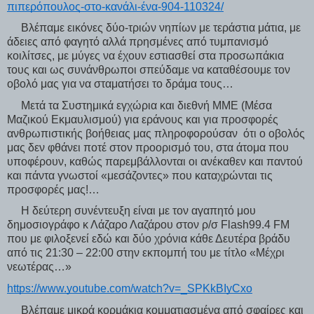
πιπερόπουλος-στο-κανάλι-ένα-904-110324/
Βλέπαμε εικόνες δύο-τριών νηπίων με τεράστια μάτια, με
άδειες από φαγητό αλλά πρησμένες από τυμπανισμό
κοιλίτσες, με μύγες να έχουν εστιασθεί στα προσωπάκια
τους και ως συνάνθρωποι σπεύδαμε να καταθέσουμε τον
οβολό μας για να σταματήσει το δράμα τους…
Μετά τα Συστημικά εγχώρια και διεθνή ΜΜΕ (Μέσα
Μαζικού Εκμαυλισμού) για εράνους και για προσφορές
ανθρωπιστικής βοήθειας μας πληροφορούσαν ότι ο οβολός
μας δεν φθάνει ποτέ στον προορισμό του, στα άτομα που
υποφέρουν, καθώς παρεμβάλλονται οι ανέκαθεν και παντού
και πάντα γνωστοί «μεσάζοντες» που καταχρώνται τις
προσφορές μας!…
Η δεύτερη συνέντευξη είναι με τον αγαπητό μου
δημοσιογράφο κ Λάζαρο Λαζάρου στον ρ/σ Flash99.4 FM
που με φιλοξενεί εδώ και δύο χρόνια κάθε Δευτέρα βράδυ
από τις 21:30 – 22:00 στην εκπομπή του με τίτλο «Μέχρι
νεωτέρας…»
https://www.youtube.com/watch?v=_SPKkBIyCxo
Βλέπαμε μικρά κορμάκια κομματιασμένα από σφαίρες και