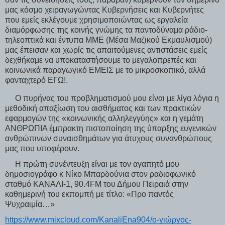
μας κόσμο χειραγωγώντας Κυβερνήσεις και Κυβερνήτες
που εμείς εκλέγουμε χρησιμοποιώντας ως εργαλεία
διαμόρφωσης της κοινής γνώμης τα παντοδύναμα ράδιο-
τηλεοπτικά και έντυπα ΜΜΕ (Μέσα Μαζικού Εκμαυλισμού)
μας έπεισαν και χωρίς τις απαιτούμενες αντιστάσεις εμείς
δεχθήκαμε να υποκαταστήσουμε το μεγαλοπρεπές και
κοινωνικά παραγωγικό ΕΜΕΙΣ με το μικροσκοπικό, αλλά
φανταχτερό ΕΓΩ!.
Ο πυρήνας του προβληματισμού μου είναι με λίγα λόγια η
μεθοδική απαξίωση του αισθήματος και των πρακτικών
εφαρμογών της «κοινωνικής αλληλεγγύης» και η γεμάτη
ΑΝΘΡΩΠΙΑ έμπρακτη πιστοποίηση της ύπαρξης ευγενικών
ανθρώπινων συναισθημάτων για άτυχους συνανθρώπους
μας που υποφέρουν.
Η πρώτη συνέντευξη είναι με τον αγαπητό μου
δημοσιογράφο κ Νίκο Μπαρδούνια στον ραδιοφωνικό
σταθμό ΚΑΝΑΛΙ-1, 90.4FM του Δήμου Πειραιά στην
καθημερινή του εκπομπή με τίτλο: «Προ παντός
Ψυχραιμία…»
https://www.mixcloud.com/KanaliEna904/ο-γιώργος-