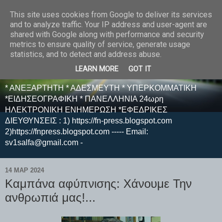
This site uses cookies from Google to deliver its services
E F E N P R E S S -
and to analyze traffic. Your IP address and user-agent are
shared with Google along with performance and security
ΗΛΕΚΤΡΟΝΙΚΗ
metrics to ensure quality of service, generate usage
statistics, and to detect and address abuse.
ΕΦΗΜΕΡΙΔΑ
LEARN MORE
GOT IT
* ΑΝΕΞΑΡΤΗΤΗ * ΑΔΕΣΜΕΥΤΗ * ΥΠΕΡΚΟΜΜΑΤΙΚΗ
*ΕΙΔΗΣΕΟΓΡΑΦΙΚΗ * ΠΑΝΕΛΛΗΝΙΑ 24ωρη
ΗΛΕΚΤΡΟΝΙΚΗ ΕΝΗΜΕΡΩΣΗ *ΕΦΕΔΡΙΚΕΣ
ΔΙΕΥΘΥΝΣΕΙΣ : 1) https://fn-press.blogspot.com
2)https://fnpress.blogspot.com ----- Email:
sv1salfa@gmail.com -
14 ΜΑΡ 2024
Καμπάνα αφύπνισης: Χάνουμε Την
ανθρωπιά μας!...