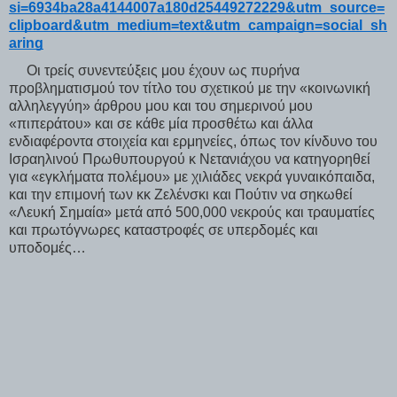
si=6934ba28a4144007a180d25449272229&utm_source=
clipboard&utm_medium=text&utm_campaign=social_sh
aring
Οι τρείς συνεντεύξεις μου έχουν ως πυρήνα
προβληματισμού τον τίτλο του σχετικού με την «κοινωνική
αλληλεγγύη» άρθρου μου και του σημερινού μου
«πιπεράτου» και σε κάθε μία προσθέτω και άλλα
ενδιαφέροντα στοιχεία και ερμηνείες, όπως τον κίνδυνο του
Ισραηλινού Πρωθυπουργού κ Νετανιάχου να κατηγορηθεί
για «εγκλήματα πολέμου» με χιλιάδες νεκρά γυναικόπαιδα,
και την επιμονή των κκ Ζελένσκι και Πούτιν να σηκωθεί
«Λευκή Σημαία» μετά από 500,000 νεκρούς και τραυματίες
και πρωτόγνωρες καταστροφές σε υπερδομές και
υποδομές…