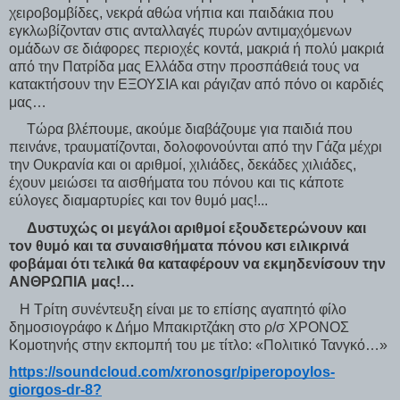
χειροβομβίδες, νεκρά αθώα νήπια και παιδάκια που
εγκλωβίζονταν στις ανταλλαγές πυρών αντιμαχόμενων
ομάδων σε διάφορες περιοχές κοντά, μακριά ή πολύ μακριά
από την Πατρίδα μας Ελλάδα στην προσπάθειά τους να
κατακτήσουν την ΕΞΟΥΣΙΑ και ράγιζαν από πόνο οι καρδιές
μας…
Τώρα βλέπουμε, ακούμε διαβάζουμε για παιδιά που
πεινάνε, τραυματίζονται, δολοφονούνται από την Γάζα μέχρι
την Ουκρανία και οι αριθμοί, χιλιάδες, δεκάδες χιλιάδες,
έχουν μειώσει τα αισθήματα του πόνου και τις κάποτε
εύλογες διαμαρτυρίες και τον θυμό μας!...
Δυστυχώς οι μεγάλοι αριθμοί εξουδετερώνουν και
τον θυμό και τα συναισθήματα πόνου κσι ειλικρινά
φοβάμαι ότι τελικά θα καταφέρουν να εκμηδενίσουν την
ΑΝΘΡΩΠΙΑ μας!…
Η Τρίτη συνέντευξη είναι με το επίσης αγαπητό φίλο
δημοσιογράφο κ Δήμο Μπακιρτζάκη στο ρ/σ ΧΡΟΝΟΣ
Κομοτηνής στην εκπομπή του με τίτλο: «Πολιτικό Τανγκό…»
https://soundcloud.com/xronosgr/piperopoylos-
giorgos-dr-8?