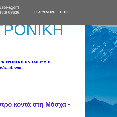
 user-agent
erate usage
LEARN MORE
GOT IT
ΚΤΡΟΝΙΚΗ
ΗΛΕΚΤΡΟΝΙΚΗ ΕΝΗΜΕΡΩΣΗ
fa@gmail.com -
ντρο κοντά στη Μόσχα -