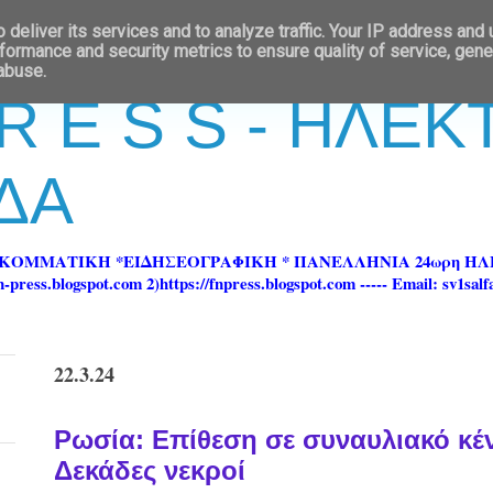
deliver its services and to analyze traffic. Your IP address and
formance and security metrics to ensure quality of service, gen
 abuse.
 R E S S - ΗΛΕ
ΔΑ
ΡΚΟΜΜΑΤΙΚΗ *ΕΙΔΗΣΕΟΓΡΑΦΙΚΗ * ΠΑΝΕΛΛΗΝΙΑ 24ωρη 
ss.blogspot.com 2)https://fnpress.blogspot.com ----- Email: sv1sal
22.3.24
Ρωσία: Επίθεση σε συναυλιακό κέ
Δεκάδες νεκροί