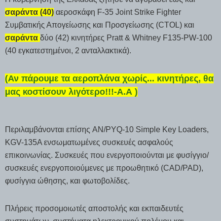
σαράντα (40)
αεροσκάφη F-35 Joint Strike Fighter
Συμβατικής Απογείωσης και Προσγείωσης (CTOL) και
σαράντα
δύο (42) κινητήρες Pratt & Whitney F135-PW-100
(40 εγκατεστημένοι, 2 ανταλλακτικά).
(Αν πάρουμε τα αεροπλάνα χωρίς... κινητήρες, θα
μας κοστίσουν λιγότερο!!!-Α.Α )
Περιλαμβάνονται επίσης AN/PYQ-10 Simple Key Loaders,
KGV-135A ενσωματωμένες συσκευές ασφαλούς
επικοινωνίας. Συσκευές που ενεργοποιούνται με φυσίγγιο/
συσκευές ενεργοποιούμενες με προωθητικό (CAD/PAD),
φυσίγγια ώθησης, και φωτοβολίδες.
Πλήρεις προσομοιωτές αποστολής και εκπαιδευτές