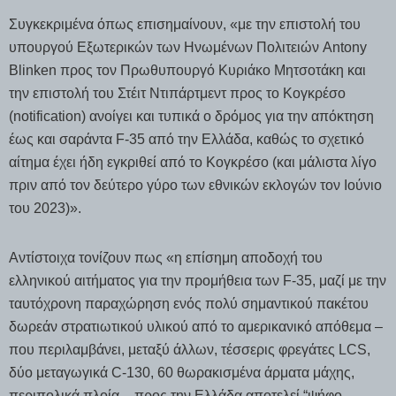
Συγκεκριμένα όπως επισημαίνουν, «με την επιστολή του
υπουργού Εξωτερικών των Ηνωμένων Πολιτειών Antony
Blinken προς τον Πρωθυπουργό Κυριάκο Μητσοτάκη και
την επιστολή του Στέιτ Ντιπάρτμεντ προς το Κογκρέσο
(notification) ανοίγει και τυπικά ο δρόμος για την απόκτηση
έως και σαράντα F-35 από την Ελλάδα, καθώς το σχετικό
αίτημα έχει ήδη εγκριθεί από το Κογκρέσο (και μάλιστα λίγο
πριν από τον δεύτερο γύρο των εθνικών εκλογών τον Ιούνιο
του 2023)».
Αντίστοιχα τονίζουν πως «η επίσημη αποδοχή του
ελληνικού αιτήματος για την προμήθεια των F-35, μαζί με την
ταυτόχρονη παραχώρηση ενός πολύ σημαντικού πακέτου
δωρεάν στρατιωτικού υλικού από το αμερικανικό απόθεμα –
που περιλαμβάνει, μεταξύ άλλων, τέσσερις φρεγάτες LCS,
δύο μεταγωγικά C-130, 60 θωρακισμένα άρματα μάχης,
περιπολικά πλοία – προς την Ελλάδα αποτελεί “ψήφο