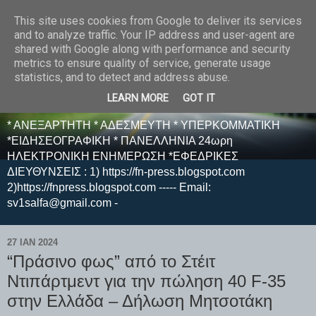
This site uses cookies from Google to deliver its services
E F E N P R E S S -
and to analyze traffic. Your IP address and user-agent are
shared with Google along with performance and security
ΗΛΕΚΤΡΟΝΙΚΗ
metrics to ensure quality of service, generate usage
statistics, and to detect and address abuse.
ΕΦΗΜΕΡΙΔΑ
LEARN MORE
GOT IT
* ΑΝΕΞΑΡΤΗΤΗ * ΑΔΕΣΜΕΥΤΗ * ΥΠΕΡΚΟΜΜΑΤΙΚΗ
*ΕΙΔΗΣΕΟΓΡΑΦΙΚΗ * ΠΑΝΕΛΛΗΝΙΑ 24ωρη
ΗΛΕΚΤΡΟΝΙΚΗ ΕΝΗΜΕΡΩΣΗ *ΕΦΕΔΡΙΚΕΣ
ΔΙΕΥΘΥΝΣΕΙΣ : 1) https://fn-press.blogspot.com
2)https://fnpress.blogspot.com ----- Email:
sv1salfa@gmail.com -
27 ΙΑΝ 2024
“Πράσινο φως” από το Στέιτ
Ντιπάρτμεντ για την πώληση 40 F-35
στην Ελλάδα – Δήλωση Μητσοτάκη