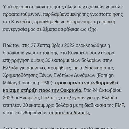
Υπό την αίρεση ικανοποίησης όλων των σχετικών νομικών
προαπαιτούμενων, περιλαμβανομένης της γνωστοποίησης
στο Κογκρέσο, προτιθέμεθα να διευρύνουμε τη εταιρική
συνεργασία μας σε θέματα ασφάλειας ως εξής:
Πρώτον, στις 27 Σεπτεμβρίου 2022 ολοκληρώθηκε η
διαδικασία γνωστοποίησης στο Κογκρέσο όσον αφορά
επιχορήγηση ύψους 30 εκατομμυρίων δολαρίων στην
Ελλάδα για αμυντικές προμήθειες, με τη διαδικασία της
Χρηματοδότησης Ξένων Ενόπλων Δυνάμεων (Foreign
Military Financing, FMF),
προκειμένου να ενθαρρυνθεί
κρίσιμη στήριξη προς την Ουκρανία.
Στις 24 Οκτωβρίου
2023 οι Ηνωμένες Πολιτείες υπολόγισαν για την Ελλάδα
επιπλέον 30 εκατομμύρια δολάρια με τη διαδικασία της FMF,
ώστε να ενθαρρύνουν
περαιτέρω δωρεές
.
Δεύτερον, έχουμε ήδη γνωστοποιήσει στο Κογκρέσο τις