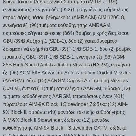
Κοινά Τακτικά Ραδιοφωνικά Συστήματα (MIDS-JTRS),
εννιακόσιους πενήντα δύο (952) Προηγμένους πύραυλους
αέρος-αέρος μέσου βεληνεκούς (AMRAAM) AIM-120C-8,
ενενήντα έξι (96) τμήματα καθοδήγησης AMRAAM,
οκτακόσιες εξήντα τέσσερις (864) Βόμβες μικρής διαμέτρου
GBU-39/B Αύξηση 1 (SDB-1), δύο (2) κατευθυνόμενα
δοκιμαστικά οχήματα GBU-39(T-1)/B SDB-1, δύο (2) βόμβες
πρακτικής GBU-39(T-1)/B SDB-1, ενενήντα έξι (96) AGM-
88B High-Speed Anti-Radiation Missiles (HARM), ενενήντα
έξι (96) AGM-88E Advanced Anti-Radiation Guided Missiles
(AARGM), δέκα (10) AARGM Captive Air Training Missiles
(CATM), έντεκα (11) τμήματα ελέγχου AARGM, δώδεκα (12)
τμήματα καθοδήγησης AARGM, τετρακόσιους έναν (401)
πύραυλους AIM-9X Block II Sidewinder, δώδεκα (12) AIM-
9X Block II, σαράντα (40) μονάδες τακτικής καθοδήγησης
AIM-9X Block II Sidewinder, δώδεκα (12) μονάδες
καθοδήγησης AIM-9X Block II Sidewinder CATM, δώδεκα
(12) βόμβες γενικής χρήσης MK82 Inert Filled, Οκτακόσια