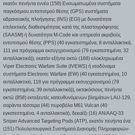
εκατόν πενήντα εννέα (159) Ενσωματωμένα συστήματα
παγκόσμιου εντοπισμού θέσης (GPS) συστήματα
αδρανειακής πλοήγησης (INS) (EGI) με δυνατότητα
επιλεκτικής διαθεσιμότητας κατά της πλαστογράφησης
(SAASM) ή δυνατότητα M-Code και υπηρεσία ακριβούς
εντοπισμού θέσης (PPS) (40 εγκατεστημένα, 8 ανταλλακτικά,
111 για πρόγραμμα εκσυγχρονισμού (79 εγκατεστημένα, 32
ανταλλακτικά)), εκατόν εξήντα οκτώ (168) ολοκληρωμένα
Viper Electronic Warfare Suite (IVEWS) ή ισοδύναμα
συστήματα Electronic Warfare (EW) (40 εγκατεστημένα, 10
ανταλλακτικά, 118 για πρόγραμμα εκσυγχρονισμού (79
εγκατεστημένα, 39 ανταλλακτικά)), οκτακόσιους πενήντα
οκτώ (858) εκτοξευτές κατευθυνόμενων βλημάτων LAU-129,
σαράντα τέσσερα (44) πυροβόλα M61 Vulcan (40
εγκατεστημένα, 4 ανταλλακτικά), δεκαέξι (16) AN/AAQ-33
Sniper Advanced Targeting Pods (ATP), εκατόν πενήντα ένα
(151) Πολυλειτουργικά Συστήματά Διανομής Πληροφοριών-