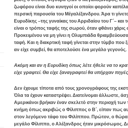
ζωφόρου είναι δυο κυνηγοί οι οποίοι φορούν καπέλα.
περσική παρουσία του Μέγαλέξανδρου. Άρα τι γίνετα
Ευρυδίκης –της γυναίκας του Αρριδαίου του Γ´– και 
είναι ο τρόπος ταφής της σωρού, όταν φθάνει χάρις
Προκειμένου να μη γίνει η Ολυμπιάδα θριαμβεύουσα, 
ταφή. Και η διακρτική ταφή γίνεται στην τύμβο που ξέ
αν είχε συμβεί, θα αποτελούσε ένα μεγάλο γεγονός.
Ακόμη και αν η Ευρυδίκη όπως λέτε ήθελε να το κρα
είχε γραφτεί. Θα είχε ξαναγραφτεί θα υπήρχαν πηγ
Δεν έχουμε τίποτα από τους χρονογράφους της εκσ
Όλα τα έχουν καταστρέψει. Διατείνομαι άλλωστε, άσχ
Αμερικάνοι βρήκαν έναν σκελετό στην περιοχή των 
κνήμη όπως ακριβώς ο Φίλιππος ο Β´, είπαν πως αυτό
στον λεγόμενο τάφο του Φιλίππου. Πρώτον, ο θώρα
μεγάλο Φίλιππο, ο Αλέξανδρος ήταν μικρόσωμος. 