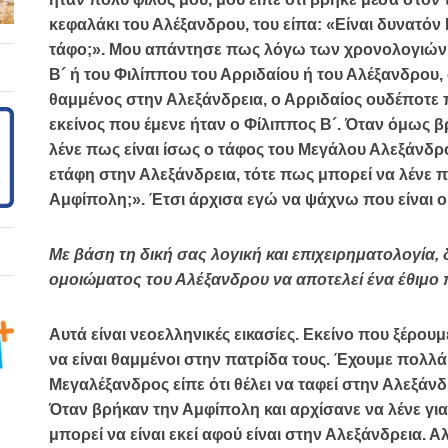
κεφαλάκι του Αλέξανδρου, του είπα: «Είναι δυνατόν
τάφο;». Μου απάντησε πως λόγω των χρονολογιών ο
Β´ ή του Φιλίππου του Αρριδαίου ή του Αλέξανδρου
θαμμένος στην Αλεξάνδρεια, ο Αρριδαίος ουδέποτε 
εκείνος που έμενε ήταν ο Φίλιππος Β´. Όταν όμως β
λένε πως είναι ίσως ο τάφος του Μεγάλου Αλεξάνδρ
ετάφη στην Αλεξάνδρεια, τότε πως μπορεί να λένε π
Αμφίπολη;». Έτσι άρχισα εγώ να ψάχνω που είναι 
Με βάση τη δική σας λογική και επιχειρηματολογία,
ομοιώματος του Αλέξανδρου να αποτελεί ένα έθιμο
Αυτά είναι νεοελληνικές εικασίες.
Εκείνο που ξέρουμε
να είναι θαμμένοι στην πατρίδα τους.
Έχουμε πολλά κ
Μεγαλέξανδρος είπε ότι θέλει να ταφεί στην Αλεξάνδ
Όταν βρήκαν την Αμφίπολη και αρχίσανε να λένε γι
μπορεί να είναι εκεί αφού είναι στην Αλεξάνδρεια. 