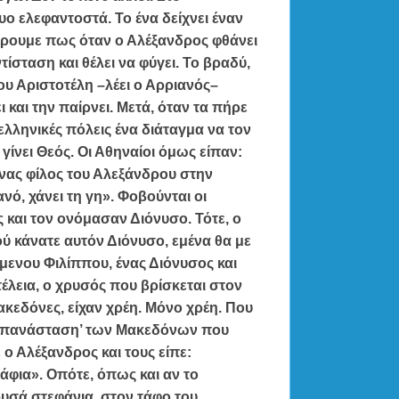
 ελεφαντοστά. Το ένα δείχνει έναν
ξέρουμε πως όταν ο Αλέξανδρος φθάνει
ίσταση και θέλει να φύγει. Το βραδύ,
ου Αριστοτέλη –λέει ο Αρριανός–
 και την παίρνει. Μετά, όταν τα πήρε
 ελληνικές πόλεις ένα διάταγμα να τον
γίνει Θεός. Οι Αθηναίοι όμως είπαν:
ένας φίλος του Αλεξάνδρου στην
νό, χάνει τη γη». Φοβούνται οι
 και τον ονόμασαν Διόνυσο. Τότε, ο
ού κάνατε αυτόν Διόνυσο, εμένα θα με
μενου Φιλίππου, ένας Διόνυσος και
τέλεια, ο χρυσός που βρίσκεται στον
ακεδόνες, είχαν χρέη. Μόνο χρέη. Που
ροεπανάσταση’ των Μακεδόνων που
ο Αλέξανδρος και τους είπε:
άφια». Οπότε, όπως και αν το
υσά στεφάνια, στον τάφο του