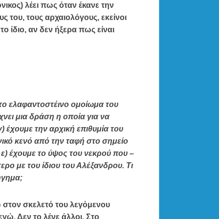
ικος) λέει πως όταν έκανε την
 του, τους αρχαιολόγους, εκείνοι
ο ίδιο, αν δεν ήξερα πως είναι
 το ελαφαντοστέινο ομοίωμα του
νει μια δράση η οποία για να
 έχουμε την αρχική επιθυμία του
νικό κενό από την ταφή στο σημείο
 ε) έχουμε το ύψος του νεκρού που –
ερο με του ίδιου του Αλέξανδρου. Τι
ήγημα;
ω στον σκελετό του λεγόμενου
γώ. Δεν το λένε άλλοι. Στο