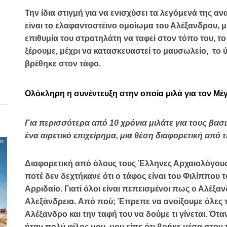
Την ίδια στιγμή για να ενισχύσει τα λεγόμενά της α
είναι το ελαφαντοστέινο ομοίωμα του Αλέξανδρου, 
επιθυμία του στρατηλάτη να ταφεί στον τόπο του, τ
ξέρουμε, μέχρι να κατασκευαστεί το μαυσωλείο, το 
βρέθηκε στον τάφο.
Ολόκληρη η συνέντευξη στην οποία μιλά για τον Μέγ
Για περισσότερα από 10 χρόνια μιλάτε για τους βασ
ένα αιρετικό επιχείρημα, μια θέση διαφορετική από
Διαφορετική από όλους τους Έλληνες Αρχαιολόγους. 
ποτέ δεν δεχτήκανε ότι ο τάφος είναι του Φιλίππου 
Αρριδαίο.
Γιατί όλοι είναι πεπεισμένοι πως ο Αλέξα
Αλεξάνδρεια.
Από πού; Έπρεπε να ανοίξουμε όλες τι
Αλέξανδρο και την ταφή του να δούμε τι γίνεται. Ότ
ήταν πολύ φίλος μου, μου είπε ότι βρήκε μέσα στον