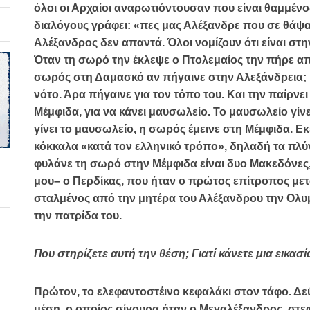
όλοι οι Αρχαίοι αναρωτιόντουσαν που είναι θαμμένο
διαλόγους γράφει: «πες μας Αλέξανδρε που σε θάψα
Αλέξανδρος δεν απαντά. Όλοι νομίζουν ότι είναι στ
Όταν τη σωρό την έκλεψε ο Πτολεμαίος την πήρε απ
σωρός στη Δαμασκό αν πήγαινε στην Αλεξάνδρεια; Π
νότο. Άρα πήγαινε για τον τόπο του. Και την παίρνει
Μέμφιδα, για να κάνει μαυσωλείο. Το μαυσωλείο γίν
γίνει το μαυσωλείο, η σωρός έμεινε στη Μέμφιδα. Ε
κόκκαλα «κατά τον ελληνικό τρόπο», δηλαδή τα πλύν
φυλάνε τη σωρό στην Μέμφιδα είναι δυο Μακεδόνες,
μου– ο Περδίκας, που ήταν ο πρώτος επίτροπος μετ
σταλμένος από την μητέρα του Αλέξανδρου την Ολυ
την πατρίδα του.
Που στηρίζετε αυτή την θέση; Γιατί κάνετε μια εικασ
Πρώτον, το ελεφαντοστέινο κεφαλάκι στον τάφο. Δε
μέση, ο οποίος σίγουρα ήταν ο Μεγαλέξανδρος, στε