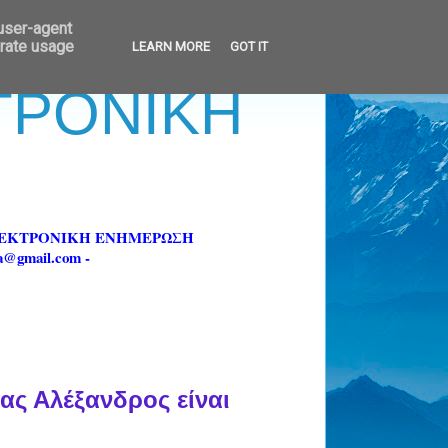
 user-agent
erate usage
LEARN MORE
GOT IT
ΚΤΡΟΝΙΚΗ
ΗΛΕΚΤΡΟΝΙΚΗ ΕΝΗΜΕΡΩΣΗ
fa@gmail.com -
ας Αλέξανδρος είναι