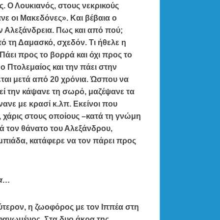
ς. Ο Λουκιανός, στους νεκρικούς
νε οι Μακεδόνες». Και βέβαια ο
ην Αλεξάνδρεια. Πως και από πού;
ό τη Δαμασκό, σχεδόν. Τι ήθελε η
άει προς το βορρά και όχι προς το
 ο Πτολεμαίος και την πάει στην
εται μετά από 20 χρόνια. Ώσπου να
κεί την κάψανε τη σωρό, μαζέψανε τα
ανε με κρασί κ.λπ. Εκείνοι που
 χάρις στους οποίους –κατά τη γνώμη
ά τον θάνατο του Αλεξάνδρου,
μπιάδα, κατάφερε να τον πάρει προς
ία…
ύτερον, η ζωοφόρος με τον Ιππέα στη
φανωμένος. Στα δυο άκρα της