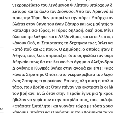
νεκροκρέβατο του λεγόμενου Φιλίππου υπάρχουν δυο
Σάτυρο και το άλλο τον Διόνυσο. Από τον Αριαννό 
προς την Τύρο, δεν μπορεί να την πάρει. Υπάρχει αντ
βλέπει στον ύπνο του έναν Σάτυρο και ως μαθητής τ
κατάλαβε σα-Τύρος. Η Τύρος δηλαδή, δική σου. Μένει
όλα και τρελάθηκε και ο Αλέξανδρος και έστειλε στις
κάνουν Θεό, οι Σπαρτιάτες το δέχτηκαν πως θέλει να 
«από πού και ως που;». Ο Δημάδης, ο οποίος ήταν 
Αθήνα, τους λέει: «προσέξτε, όποιος φυλάει τον ουρα
Αθηναίοι πως θα στείλει κανένα άγημα ο Αλέξανδρος
Διογένης ο Κυνικός βγήκε στην αγορά και είπε: «αφ
κάνετε Σέραπη». Οπότε, στο νεκροκρέβατο του λεγό
ένας Σατυρος τι γυρεύουν; Επίσης, όλη αυτή η πολυ
τάφο, που βρέθηκε; Όταν πήγαν για εκστρατεία οι Μ
τον βρήκαν; Ενώ όταν στην Περσία έγινε μια ‘μικ
ήθελαν να γυρίσουν στην πατρίδα τους, τους μάζεψε 
«φτάσατε ξυπόλητοι και γυρνάτε τώρα με τόσα χρυσ
ΝΟ!
κάνουμε, πρέπει να εξηγήσουμε που βρέθηκαν τα χρ