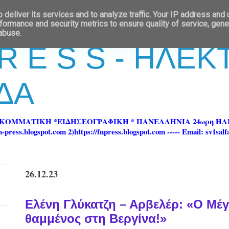
deliver its services and to analyze traffic. Your IP address and
formance and security metrics to ensure quality of service, gen
 abuse.
 R E S S - ΗΛΕ
ΔΑ
ΡΚΟΜΜΑΤΙΚΗ *ΕΙΔΗΣΕΟΓΡΑΦΙΚΗ * ΠΑΝΕΛΛΗΝΙΑ 24ωρη 
ss.blogspot.com 2)https://fnpress.blogspot.com ----- Email: sv1sal
26.12.23
Ελένη Γλύκατζη – Αρβελέρ: «Ο Μέγ
θαμμένος στη Βεργίνα!»