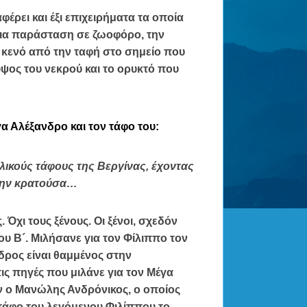
ναφέρει
και έξι επιχειρήματα
τα οποία
μια παράσταση σε ζωοφόρο, την
ο κενό από την ταφή στο σημείο που
ύψος του νεκρού και το ορυκτό που
α Αλέξανδρο και τον τάφο του:
ιλικούς τάφους της Βεργίνας, έχοντας
 την κρατούσα…
Όχι τους ξένους. Οι ξένοι, σχεδόν
του Β´. Μιλήσανε για τον Φίλιππο τον
νδρος είναι θαμμένος στην
ς πηγές που μιλάνε για τον Μέγα
αν ο Μανώλης Ανδρόνικος, ο οποίος
 τάφο του λεγόμενου Φιλίππου το