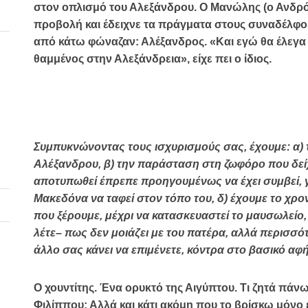
στον οπλισμό του Αλεξάνδρου. Ο Μανώλης (ο Ανδρόν
προβολή και έδειχνε τα πράγματα στους συναδέλφους
από κάτω φώναζαν: Αλέξανδρος. «Και εγώ θα έλεγα τ
θαμμένος στην Αλεξάνδρεια», είχε πει ο ίδιος.
Συμπυκνώνοντας τους ισχυρισμούς σας, έχουμε: α)
Αλέξανδρου, β) την παράσταση στη ζωφόρο που δείχ
αποτυπωθεί έπρεπε προηγουμένως να έχει συμβεί, γ)
Μακεδόνα να ταφεί στον τόπο του, δ) έχουμε το χρο
που ξέρουμε, μέχρι να κατασκευαστεί το μαυσωλείο,
λέτε– πως δεν μοιάζει με του πατέρα, αλλά περισσότ
άλλο σας κάνει να επιμένετε, κόντρα στο βασικό αφ
Ο χουντίτης. Ένα ορυκτό της Αιγύπτου. Τι ζητά πάν
Φιλίππου; Αλλά και κάτι ακόμη που το βρίσκω μόνο ε