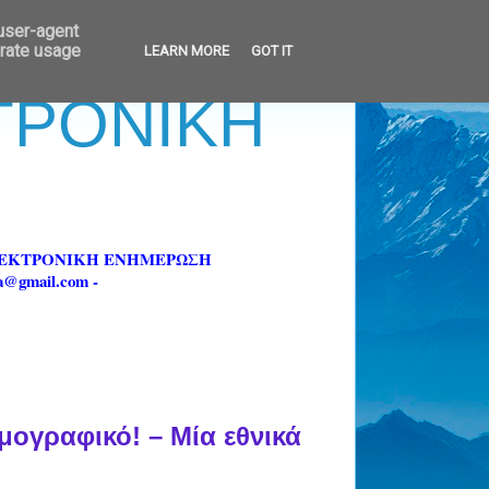
 user-agent
erate usage
LEARN MORE
GOT IT
ΚΤΡΟΝΙΚΗ
ΗΛΕΚΤΡΟΝΙΚΗ ΕΝΗΜΕΡΩΣΗ
fa@gmail.com -
μογραφικό! – Μία εθνικά