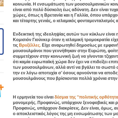
κοινωνία. Η ενσωμάτωση των μουσουλμανικών κοιν
είναι από πολύ δύσκολη έως αδύνατη. Δεν είναι τυχα
χώρες, όπως η Βρετανία και η Γαλλία, όπου υπάρχο
και τέταρτης γενιάς, ο ισλαμικός φονταμενταλισμός
Ενδεικτική της ιδεοληψίας αυτών των κύκλων είναι
Κομισιόν Γιούνκερ όταν η ισλαμική τρομοκρατία είχε
τις
Βρυξέλλες.
Είχε αναρωτηθεί δημοσίως με εμφανή 
μουσουλμάνοι που γεννήθηκαν στην Ευρώπη, φοίτη
συμμετέχουν στην κοινωνική ζωή να γίνονται τζιχαντ
ότι καμία ευρωπαϊκή χώρα δεν έχει να επιδείξει επ
των μουσουλμάνων, αλλά αντί να βγάλει το σωστό
την εν λόγω αποτυχία σ’ όσους αρνούνται να αποδ
μουσουλμάνους που βρίσκονται πολλά χρόνια στη
Η ερμηνεία του είναι
δέσμια της “πολιτικής ορθότητ
μονομερής. Προφανώς, υπάρχουν ξενοφοβικές και ρ
Προφανώς, υπάρχουν διακρίσεις. Δεν είναι, όμως, α
ο αποκλειστικός λόγος της μη ενσωμάτωσης των 