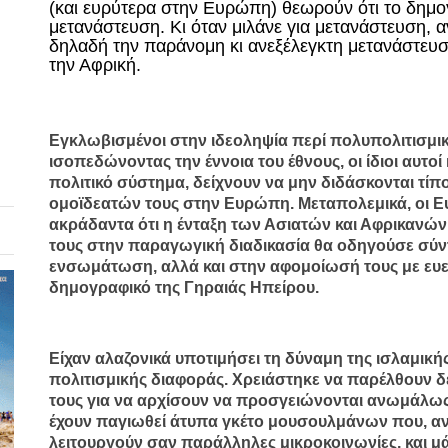
(και ευρύτερα στην Ευρώπη) θεωρούν ότι το δημογ
μετανάστευση. Κι όταν μιλάνε για μετανάστευση, α
δηλαδή την παράνομη κι ανεξέλεγκτη μετανάστευ
την Αφρική.
Εγκλωβισμένοι στην ιδεοληψία περί πολυπολιτισμικ
ισοπεδώνοντας την έννοια του έθνους, οι ίδιοι αυτο
πολιτικό σύστημα, δείχνουν να μην διδάσκονται τ
ομοϊδεατών τους στην Ευρώπη. Μεταπολεμικά, οι Ε
ακράδαντα ότι η ένταξη των Ασιατών και Αφρικανώ
τους στην παραγωγική διαδικασία θα οδηγούσε σύν
ενσωμάτωση, αλλά και στην αφομοίωσή τους με ευε
δημογραφικό της Γηραιάς Ηπείρου.
Είχαν αλαζονικά υποτιμήσει τη δύναμη της ισλαμική
πολιτισμικής διαφοράς. Χρειάστηκε να παρέλθουν δ
τους για να αρχίσουν να προσγειώνονται ανωμάλως.
έχουν παγιωθεί άτυπα γκέτο μουσουλμάνων που, αν
λειτουργούν σαν παράλληλες μικροκοινωνίες, και μ