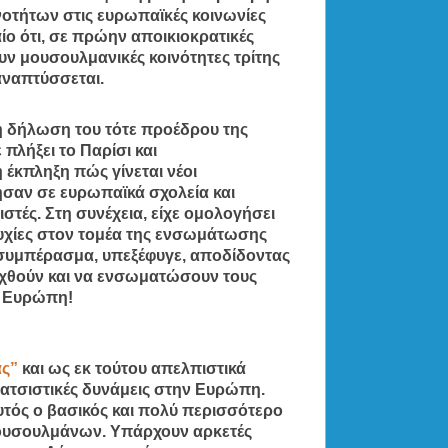
οτήτων στις ευρωπαϊκές κοινωνίες
ίο ότι, σε πρώην αποικιοκρατικές
υν μουσουλμανικές κοινότητες τρίτης
 αναπτύσσεται.
 η δήλωση του τότε προέδρου της
 πλήξει το Παρίσι και
έκπληξη πώς γίνεται νέοι
σαν σε ευρωπαϊκά σχολεία και
ιστές. Στη συνέχεια, είχε ομολογήσει
ιτυχίες στον τομέα της ενσωμάτωσης
 συμπέρασμα, υπεξέφυγε, αποδίδοντας
εχθούν και να ενσωματώσουν τους
ν Ευρώπη!
ας”
και ως εκ τούτου απελπιστικά
ατσιστικές δυνάμεις στην Ευρώπη.
υτός ο βασικός και πολύ περισσότερο
μουσουλμάνων. Υπάρχουν αρκετές