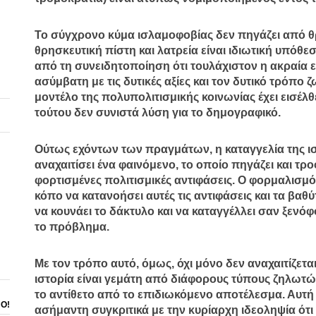
Το σύγχρονο κύμα ισλαμοφοβίας δεν πηγάζει από θ
θρησκευτική πίστη και λατρεία είναι ιδιωτική υπόθε
από τη συνειδητοποίηση ότι τουλάχιστον η ακραία ε
ασύμβατη με τις δυτικές αξίες και τον δυτικό τρόπο ζ
μοντέλο της πολυπολιτισμικής κοινωνίας έχει εισέλθ
τούτου δεν συνιστά λύση για το δημογραφικό.
Ούτως εχόντων των πραγμάτων, η καταγγελία της ισ
αναχαιτίσει ένα φαινόμενο, το οποίο πηγάζει και τρ
φορτισμένες πολιτισμικές αντιφάσεις. Ο φορμαλισμός
κόπο να κατανοήσει αυτές τις αντιφάσεις και τα βα
να κουνάει το δάκτυλο και να καταγγέλλει σαν ξενό
το πρόβλημα.
Με τον τρόπο αυτό, όμως, όχι μόνο δεν αναχαιτίζετα
ιστορία είναι γεμάτη από διάφορους τύπους ζηλωτών
το αντίθετο από το επιδιωκόμενο αποτέλεσμα. Αυτή 
ΝΟ!
ασήμαντη συγκριτικά με την κυρίαρχη ιδεοληψία ότι