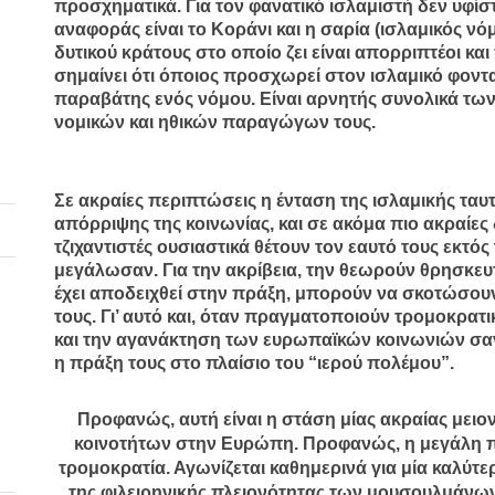
προσχηματικά. Για τον φανατικό ισλαμιστή δεν υφίστ
αναφοράς είναι το Κοράνι και η σαρία (ισλαμικός νόμ
δυτικού κράτους στο οποίο ζει είναι απορριπτέοι κα
σημαίνει ότι όποιος προσχωρεί στον ισλαμικό φοντ
παραβάτης ενός νόμου. Είναι αρνητής συνολικά των
νομικών και ηθικών παραγώγων τους.
Σε ακραίες περιπτώσεις η ένταση της ισλαμικής τα
απόρριψης της κοινωνίας, και σε ακόμα πιο ακραίες
τζιχαντιστές ουσιαστικά θέτουν τον εαυτό τους εκτός
μεγάλωσαν. Για την ακρίβεια, την θεωρούν θρησκευτ
έχει αποδειχθεί στην πράξη, μπορούν να σκοτώσουν
τους. Γι’ αυτό και, όταν πραγματοποιούν τρομοκρατ
και την αγανάκτηση των ευρωπαϊκών κοινωνιών σαν
η πράξη τους στο πλαίσιο του “ιερού πολέμου”.
Προφανώς, αυτή είναι η στάση μίας ακραίας μει
κοινοτήτων στην Ευρώπη. Προφανώς, η μεγάλη π
τρομοκρατία. Αγωνίζεται καθημερινά για μία καλύτε
της φιλειρηνικής πλειονότητας των μουσουλμάνων