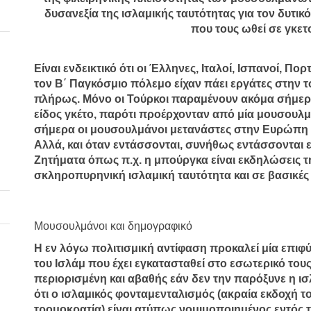
δυσανεξία της ισλαμικής ταυτότητας για τον δυτικ
που τους ωθεί σε γκετ
Είναι ενδεικτικό ότι οι Έλληνες, Ιταλοί, Ισπανοί, Π
τον Β΄ Παγκόσμιο πόλεμο είχαν πάει εργάτες στην
πλήρως. Μόνο οι Τούρκοι παραμένουν ακόμα σήμερα,
είδος γκέτο, παρότι προέρχονταν από μία μουσουλμ
σήμερα οι μουσουλμάνοι μετανάστες στην Ευρώπη έ
Αλλά, και όταν εντάσσονται, συνήθως εντάσσονται 
Ζητήματα όπως π.χ. η μπούργκα είναι εκδηλώσεις 
σκληροπυρηνική ισλαμική ταυτότητα και σε βασικές δ
Μουσουλμάνοι και δημογραφικό
Η εν λόγω πολιτισμική αντίφαση προκαλεί μία επιφ
του Ισλάμ που έχει εγκατασταθεί στο εσωτερικό τους
περιορισμένη και αβαθής εάν δεν την παρόξυνε η ι
ότι ο ισλαμικός φονταμενταλισμός (ακραία εκδοχή το
τρομοκρατία) είναι ατύπως νομιμοποιημένος εντός