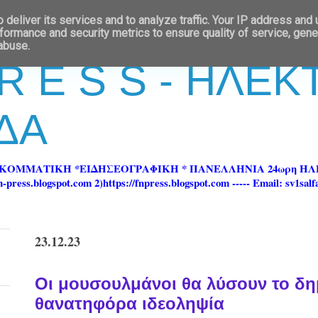
deliver its services and to analyze traffic. Your IP address and
formance and security metrics to ensure quality of service, gen
 abuse.
 R E S S - ΗΛΕ
ΔΑ
ΡΚΟΜΜΑΤΙΚΗ *ΕΙΔΗΣΕΟΓΡΑΦΙΚΗ * ΠΑΝΕΛΛΗΝΙΑ 24ωρη 
ss.blogspot.com 2)https://fnpress.blogspot.com ----- Email: sv1sal
23.12.23
Οι μουσουλμάνοι θα λύσουν το δη
θανατηφόρα ιδεοληψία