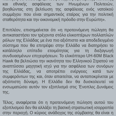
και εθνικής ασφάλειας των Ηνωμένων Πολιτειών,
βοηθώντας στη βελτίωση της ασφάλειας ενός νατοϊκού
συμμάχου που είναι σημαντικός εταίρος για την πολιτική
σταθερότητα και την οικονομική πρόοδο στην Ευρώπη».
Επιπλέον, επισημαίνεται ότι «η προτεινόμενη πώληση θα
αντικαταστήσει τον τρέχοντα στόλο ελικοπτέρων πολλαπλών
ρόλων της Ελλάδας με ένα πιο αξιόπιστο και αποδεδειγμένο
σύστημα που θα επιτρέψει στην Ελλάδα να διατηρήσει το
κατάλληλο επίπεδο ετοιμότητας για τη διεξαγωγή
συνδυασμένων επιχειρήσεων. Το ελικόπτερο UH-60M Black
Hawk θα βελτιώσει την ικανότητα του Ελληνικού Στρατού να
αναπτύσσει μαχητική ισχύ για την ασφάλεια των συνόρων
της Ελλάδας, να αποτρέπει ενέργειες κατά των
συμφερόντων της και, όταν απαιτείται, να ανταποκρίνεται με
αξιόπιστη δύναμη. Η Ελλάδα δεν θα δυσκολευτεί να
ενσωματώσει αυτόν τον εξοπλισμό στις Ένοπλες Δυνάμεις
της.
Τέλος, αναφέρεται ότι η προτεινόμενη πώληση αυτού του
εξοπλισμού δεν θα αλλάξει τη βασική στρατιωτική ισορροπία
στην περιοχή. Ο κύριος ανάδοχος της σύμβασης θα είναι η