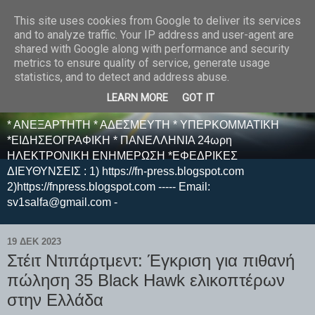
This site uses cookies from Google to deliver its services
E F E N P R E S S -
and to analyze traffic. Your IP address and user-agent are
shared with Google along with performance and security
ΗΛΕΚΤΡΟΝΙΚΗ
metrics to ensure quality of service, generate usage
statistics, and to detect and address abuse.
ΕΦΗΜΕΡΙΔΑ
LEARN MORE
GOT IT
* ΑΝΕΞΑΡΤΗΤΗ * ΑΔΕΣΜΕΥΤΗ * ΥΠΕΡΚΟΜΜΑΤΙΚΗ
*ΕΙΔΗΣΕΟΓΡΑΦΙΚΗ * ΠΑΝΕΛΛΗΝΙΑ 24ωρη
ΗΛΕΚΤΡΟΝΙΚΗ ΕΝΗΜΕΡΩΣΗ *ΕΦΕΔΡΙΚΕΣ
ΔΙΕΥΘΥΝΣΕΙΣ : 1) https://fn-press.blogspot.com
2)https://fnpress.blogspot.com ----- Email:
sv1salfa@gmail.com -
19 ΔΕΚ 2023
Στέιτ Ντιπάρτμεντ: Έγκριση για πιθανή
πώληση 35 Black Hawk ελικοπτέρων
στην Ελλάδα