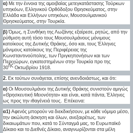
α)
Με την έννοια της αμοιβαίας μετεγκατάστασης Τούρκων
υπηκόων, Ελληνικού Ορθόδοξου Θρησκεύματος, στην
Ελλάδα και Ελλήνων υπηκόων, Μουσουλμανικού
Θρησκεύματος, στην Τουρκία.
β)
Όμως, η Συνθήκη της Λωζάνης εξαίρεσε, ρητώς, από την
ρύθμιση αυτή τόσο τους Μουσουλμάνους μόνιμους
κατοίκους της Δυτικής Θράκης, όσο και, τους Έλληνες
μόνιμους κατοίκους της Περιφέρειας της
Κωνσταντινούπολης, των Πριγκηπονήσων και των
Περιχώρων, εγκατεστημένων στην Τουρκία προ της
ής
30
Οκτωβρίου 1918.
2.
Εκ τούτων συνάγεται, επίσης ανενδοιάστως, και ότι:
α)
Οι Μουσουλμάνοι της Δυτικής Θράκης συνιστούν αμιγώς
«
Θρησκευτική Μειονότητα»
και είναι, κατά πάντα, Έλληνες
ως προς την ιθαγένειά τους.
Επέκεινα:
α1)
Αφενός μπορούν να διεκδικήσουν, με κάθε νόμιμο μέσο,
την ακώλυτη άσκηση και όλων, ανεξαιρέτως, των
δικαιωμάτων που, κατά το Σύνταγμά μας, το Ευρωπαϊκό
Δίκαιο και το Διεθνές Δίκαιο, αναγνωρίζονται στα μέλη