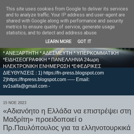
This site uses cookies from Google to deliver its services
E F E N P R E S S -
and to analyze traffic. Your IP address and user-agent are
shared with Google along with performance and security
ΗΛΕΚΤΡΟΝΙΚΗ
metrics to ensure quality of service, generate usage
statistics, and to detect and address abuse.
ΕΦΗΜΕΡΙΔΑ
LEARN MORE
GOT IT
* ΑΝΕΞΑΡΤΗΤΗ * ΑΔΕΣΜΕΥΤΗ * ΥΠΕΡΚΟΜΜΑΤΙΚΗ
*ΕΙΔΗΣΕΟΓΡΑΦΙΚΗ * ΠΑΝΕΛΛΗΝΙΑ 24ωρη
ΗΛΕΚΤΡΟΝΙΚΗ ΕΝΗΜΕΡΩΣΗ *ΕΦΕΔΡΙΚΕΣ
ΔΙΕΥΘΥΝΣΕΙΣ : 1) https://fn-press.blogspot.com
2)https://fnpress.blogspot.com ----- Email:
sv1salfa@gmail.com -
15 ΝΟΕ 2023
«Αδιανόητο η Ελλάδα να επιστρέψει στη
Μαδρίτη» προειδοποιεί ο
Πρ.Παυλόπουλος για τα ελληνοτουρκικά