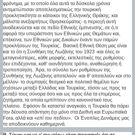
φρόνημα, με το οποίο όλα αυτά τα δύσκολα χρόνια
αντιμετώπισαν αποτελεσματικώς την τουρκική
προκλητικότητα οι κάτοικοι της Ελληνικής Θράκης, και
μάλιστα ανεξαρτήτως Θρησκεύματος- η περιοχή αυτή
αναδεικνύεται και σε πεδίο Εθνικής έμπνευσης, σε ό,τι
αφορά την υπεράσπιση των Εθνικών μας Θεμάτων και,
επέκεινα, των Εθνικών μας Δικαίων έναντι των ιταμών
προκλήσεων της Τουρκίας.
Βασική Εθνική Θέση μας είναι
και το ότι η Συνθήκη της Λωζάνης του 1923 -και όλες οι
μεταγενέστερες, κάθε μορφής, εκτελεστικές της ρυθμίσεις-
δεν επιδέχονται, καθ’ οιονδήποτε τρόπο, αναθεώρηση ή
τροποποίηση.
Άρα, το σύνολο των ρυθμίσεων της
Συνθήκης της Λωζάνης αποτελούν -και θ’ αποτελούν και στο
μέλλον- το συμπαγές θεσμικό και πολιτικό θεμέλιο των
σχέσεων μεταξύ Ελλάδας και Τουρκίας, τόσον ως προς τα
μεταξύ τους σύνορα όσο και ως προς όλα τα επιμέρους
ζητήματα, τα οποία εμπίπτουν στο κανονιστικό τους
πλαίσιο.
Εφόσον δε καταστεί αναγκαίο, η Τουρκία θα πάρει
την δέουσα απάντηση όχι μόνο στα Διεθνή και Ευρωπαϊκά
Fora, αλλά και «
επί του πεδίου».
Οι Ένοπλες Δυνάμεις μας
το αποδεικνύουν καθημερινά.
Β.
Σύμφωνα με τ’ ανωτέρω είναι προφανές ότι σε