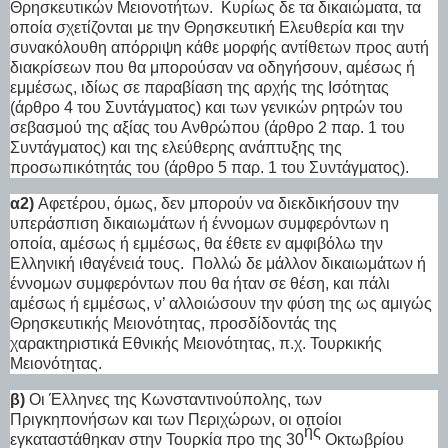
Θρησκευτικών Μειονοτήτων.
Κυρίως δε τα δικαιώματα, τα
οποία σχετίζονται με την Θρησκευτική Ελευθερία και την
συνακόλουθη απόρριψη κάθε μορφής αντίθετων προς αυτή
διακρίσεων που θα μπορούσαν να οδηγήσουν, αμέσως ή
εμμέσως, ιδίως σε παραβίαση της αρχής της Ισότητας
(άρθρο 4 του Συντάγματος) και των γενικών ρητρών του
σεβασμού της αξίας του Ανθρώπου (άρθρο 2 παρ. 1 του
Συντάγματος) και της ελεύθερης ανάπτυξης της
προσωπικότητάς του (άρθρο 5 παρ. 1 του Συντάγματος).
α2)
Αφετέρου, όμως, δεν μπορούν να διεκδικήσουν την
υπεράσπιση δικαιωμάτων ή έννομων συμφερόντων η
οποία, αμέσως ή εμμέσως, θα έθετε εν αμφιβόλω την
Ελληνική ιθαγένειά τους.
Πολλώ δε μάλλον δικαιωμάτων ή
έννομων συμφερόντων που θα ήταν σε θέση, και πάλι
αμέσως ή εμμέσως, ν’ αλλοιώσουν την φύση της ως αμιγώς
Θρησκευτικής Μειονότητας, προσδίδοντάς της
χαρακτηριστικά Εθνικής Μειονότητας, π.χ. Τουρκικής
Μειονότητας.
β)
Οι Έλληνες της Κωνσταντινούπολης, των
Πριγκηπονήσων και των Περιχώρων, οι οποίοι
ής
εγκαταστάθηκαν στην Τουρκία προ της 30
Οκτωβρίου