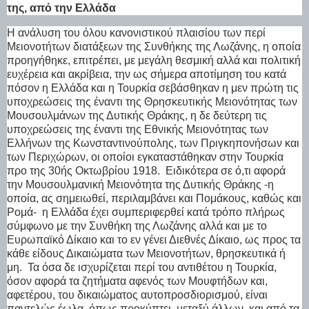
της, από την Ελλάδα
Η ανάλυση του όλου κανονιστικού πλαισίου των περί
Μειονοτήτων διατάξεων της Συνθήκης της Λωζάνης, η οποία
προηγήθηκε, επιτρέπει, με μεγάλη θεσμική αλλά και πολιτική
ευχέρεια και ακρίβεια, την ως σήμερα αποτίμηση του κατά
πόσον η Ελλάδα και η Τουρκία σεβάσθηκαν η μεν πρώτη τις
υποχρεώσεις της έναντι της Θρησκευτικής Μειονότητας των
Μουσουλμάνων της Δυτικής Θράκης, η δε δεύτερη τις
υποχρεώσεις της έναντι της Εθνικής Μειονότητας των
Ελλήνων της Κωνσταντινούπολης, των Πριγκηπονήσων και
των Περιχώρων, οι οποίοι εγκαταστάθηκαν στην Τουρκία
προ της 30ής Οκτωβρίου 1918.
Ειδικότερα σε ό,τι αφορά
την Μουσουλμανική Μειονότητα της Δυτικής Θράκης -η
οποία, ας σημειωθεί, περιλαμβάνει και Πομάκους, καθώς και
Ρομά-
η Ελλάδα έχει συμπεριφερθεί κατά τρόπο πλήρως
σύμφωνο με την Συνθήκη της Λωζάνης αλλά και με το
Ευρωπαϊκό Δίκαιο και το εν γένει Διεθνές Δίκαιο, ως προς τα
κάθε είδους Δικαιώματα των Μειονοτήτων, θρησκευτικά ή
μη.
Τα όσα δε ισχυρίζεται περί του αντιθέτου η Τουρκία,
όσον αφορά τα ζητήματα αφενός των Μουφτήδων και,
αφετέρου, του δικαιώματος αυτοπροσδιορισμού, είναι
παντελώς έωλα, όπως προκύπτει, μεταξύ άλλων, και από τα