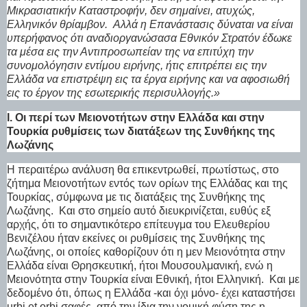
Μικρασιατικήν Καταστροφήν, δεν σημαίνει, ατυχώς,
Ελληνικόν θρίαμβον.
Αλλά η Επανάστασις δύναται να είναι
υπερήφανος ότι αναδιοργανώσασα Εθνικόν Στρατόν έδωκε
τα μέσα εις την Αντιπροσωπείαν της να επιτύχη την
συνομολόγησιν εντίμου ειρήνης, ήτις επιτρέπει εις την
Ελλάδα να επιστρέψη εις τα έργα ειρήνης και να αφοσιωθή
εις το έργον της εσωτερικής περισυλλογής.»
Ι.
Οι περί των Μειονοτήτων στην Ελλάδα και στην
Τουρκία ρυθμίσεις των διατάξεων της Συνθήκης της
Λωζάνης
Η περαιτέρω ανάλυση θα επικεντρωθεί, πρωτίστως, στο
ζήτημα Μειονοτήτων εντός των ορίων της Ελλάδας και της
Τουρκίας, σύμφωνα με τις διατάξεις της Συνθήκης της
Λωζάνης.
Και στο σημείο αυτό διευκρινίζεται, ευθύς εξ
αρχής, ότι το σημαντικότερο επίτευγμα του Ελευθερίου
Βενιζέλου ήταν εκείνες οι ρυθμίσεις της Συνθήκης της
Λωζάνης, οι οποίες καθορίζουν ότι η μεν Μειονότητα στην
Ελλάδα είναι Θρησκευτική, ήτοι Μουσουλμανική, ενώ η
Μειονότητα στην Τουρκία είναι Εθνική, ήτοι Ελληνική.
Και με
δεδομένο ότι, όπως η Ελλάδα -και όχι μόνο- έχει καταστήσει
urbi et orbi σαφές, από την ίδια την νομική φύση της η