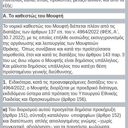
εξής:
Α. Το καθεστώς του Μουφτή
Το νομικό καθεστώς του Μουφτή διέπεται πλέον από τις
διατάξεις των άρθρων 137 επ. του ν. 4964/2022 (ΦΕΚ, Α΄,
30.7.2022), με τις οποίες επήλθε ουσιώδης εκσυγχρονισμός
της οργάνωσης και λειτουργίας των Μουφτειών
Θράκης.
Όπως συνέβαινε και κατά την προϊσχύσασα
νομοθεσία, έτσι και κατά τις διατάξεις του άρθρου 143 παρ. 3
του ως άνω νόμου ο Μουφτής είναι δημόσιος υπάλληλος.
Και μάλιστα δημόσιος υπάλληλος που κατέχει θέση
προϊσταμένου γενικής διεύθυνσης.
1.
Ειδικότερα, κατά τις προαναφερόμενες διατάξεις του ν.
4964/2022, ο Μουφτής διορίζεται με προεδρικό διάταγμα,
εκδιδόμενο ύστερα από πρόταση του Υπουργού Εθνικής
Παιδείας και Θρησκευμάτων (άρθρο 156).
α)
Του διορισμού αυτού προηγείται δημόσια προκήρυξη
(άρθρο 151), σύνταξη καταλόγου
υποψηφίων (άρθρο 152)
και διατύπωση
απλής αιτιολογημένης γνώμης –χωρίς
συγκριτική
αξιολόγηση– για τα προσόντα, κωλύματα,