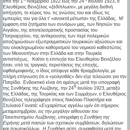
από την 1
Νοεμβρίου 1922 έως την 24
Ιουλίου 1923, ο
Ελευθέριος Βενιζέλος «
ξεδίπλωσε»
, με μεγάλη διεθνή
απήχηση, το κύρος του, τις γνώσεις του και ιδίως τις
εμπειρίες του για όλα τ’ «
ανοικτά μέτωπα»
της Ελλάδας.
Μ’
έμφαση στα ζητήματα των συνόρων μας, των Νησιών του
Αιγαίου, της αποτελεσματικής προστασίας του
Πατριαρχείου, της αντίκρουσης των περί πολεμικών
αποζημιώσεων εξωπραγματικών τουρκικών αξιώσεων και
του ολοκληρωμένου καθορισμού του νομικού καθεστώτος
των Μειονοτήτων στην Ελλάδα και στην Τουρκία
αντιστοίχως.
Καίτοι η επιτυχία του Ελευθερίου Βενιζέλου
ήταν, υπό τις τραγικές περιστάσεις της εποχής,
οφθαλμοφανής, ο ίδιος απέφυγε κάθε θριαμβολογία, με
πλήρη επίγνωση ότι ο «
γολγοθάς»
δεν είχε τελειώσει για την
Πατρίδα.
Ενδεικτικό είναι ότι αμέσως μετά την υπογραφή
η
της Συνθήκης της Λωζάνης, την 24
Ιουλίου 1923, μεταξύ
της Ελλάδας, της Τουρκίας και των Συμμάχων, ο Ελευθέριος
Βενιζέλος τηλεγράφησε στους Νικόλαο Πλαστήρα και
Στυλιανό Γονατά: «
Ευχαρίστως αγγέλω υμίν ότι σήμερον,
μεταμεσημβρίαν, εις την μεγάλην αίθουσαν του
Πανεπιστημίου Λωζάννης, υπεγράφη η Συνθήκη της
Ειρήνης μετά πασών των σχετικών συμβάσεων, δηλώσεων
και πρωτοκόλλων.
Η Συνθήκη αύτη, συναφθείσα μετά την