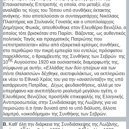
Επαναστατικής Επιτροπής -η οποία, στο μεταξύ, είχε
αναλάβει τις τύχες του Τόπου υπό συνθήκες έκτακτης
ανάγκης- που αποτελούσαν οι συνταγματάρχες Νικόλαος
Πλαστήρας και Στυλιανός Γονατάς και ο υποπλοίαρχος
Δημήτριος Φωκάς, απευθύνθηκε στον Ελευθέριο Βενιζέλο, ο
οποίος τότε βρισκόταν στο Παρίσι.
Βάζοντας, ως αυθεντικός
πολιτικός Ταγός και πραγματικός Πατριώτης που
«
επιστρατεύεται»
κάτω από εξαιρετικά κρίσιμες συνθήκες,
στο περιθώριο την πικρή εμπειρία του εντελώς πρόσφατου
παρελθόντος, ο θριαμβευτής της Συνθήκης των Σεβρών
της
ης
10
Αυγούστου 1920 και ουσιαστικός διαμορφωτής της,
σύμφωνα με αυτήν, «
Ελλάδας των δύο ηπείρων και των
πέντε Θαλασσών
» δέχθηκε, ανεπιφυλάκτως, να εκπληρώσει
εκ νέου το Εθνικό Χρέος του για την «
ανασύνταξη
» της υπό
κατάρρευση Πατρίδας.
Δίχως ψευδαισθήσεις, αλλά με τον
υπερήφανο και ανεπιτήδευτο ρεαλισμό μεγάλου ηγέτη, ο
Ελευθέριος Βενιζέλος προσήλθε επικεφαλής της Ελληνικής
Αντιπροσωπείας στην Συνδιάσκεψη της Λωζάνης για να
περισώσει ό,τι ήταν δυνατό από το υπό διάλυση, άλλοτε
λαμπρό, «
οικοδόμημα»
της Συνθήκης των Σεβρών.
Β.
Καθ’ όλη την διάρκεια της Συνδιάσκεψης της Λωζάνης,
η
η