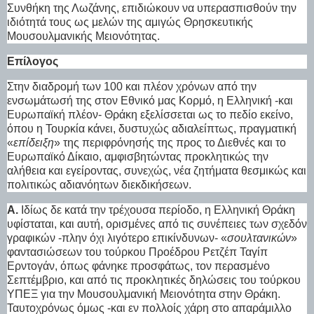
Συνθήκη της Λωζάνης, επιδιώκουν να υπερασπισθούν την
ιδιότητά τους ως μελών της αμιγώς Θρησκευτικής
Μουσουλμανικής Μειονότητας.
Επίλογος
Στην διαδρομή των 100 και πλέον χρόνων από την
ενσωμάτωσή της στον Εθνικό μας Κορμό, η Ελληνική -και
Ευρωπαϊκή πλέον- Θράκη εξελίσσεται ως το πεδίο εκείνο,
όπου η Τουρκία κάνει, δυστυχώς αδιαλείπτως, πραγματική
«
επίδειξη
» της περιφρόνησής της προς το Διεθνές και το
Ευρωπαϊκό Δίκαιο, αμφισβητώντας προκλητικώς την
αλήθεια και εγείροντας, συνεχώς, νέα ζητήματα θεσμικώς και
πολιτικώς αδιανόητων διεκδικήσεων.
Α.
Ιδίως δε κατά την τρέχουσα περίοδο, η Ελληνική Θράκη
υφίσταται, και αυτή, ορισμένες από τις συνέπειες των σχεδόν
γραφικών -πλην όχι λιγότερο επικίνδυνων- «
σουλτανικών
»
φαντασιώσεων του τούρκου Προέδρου Ρετζέπ Ταγίπ
Ερντογάν, όπως φάνηκε προσφάτως, τον περασμένο
Σεπτέμβριο, και από τις προκλητικές δηλώσεις του τούρκου
ΥΠΕΞ για την Μουσουλμανική Μειονότητα στην Θράκη.
Ταυτοχρόνως όμως -και εν πολλοίς χάρη στο απαράμιλλο