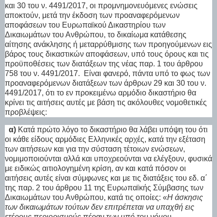
και 30 του ν. 4491/2017, οι προμνημονευόμενες ενώσεις
αποκτούν, μετά την έκδοση των προαναφερόμενων
αποφάσεων του Ευρωπαϊκού Δικαστηρίου των
Δικαιωμάτων του Ανθρώπου, το δικαίωμα κατάθεσης
αίτησης ανάκλησης ή μεταρρύθμισης των προηγούμενων εις
βάρος τους δικαστικών αποφάσεων, υπό τους όρους και τις
προϋποθέσεις των διατάξεων της νέας παρ. 1 του άρθρου
758 του ν. 4491/2017.
Είναι φανερό, πάντα υπό το φως των
προαναφερόμενων διατάξεων των άρθρων 29 και 30 του ν.
4491/2017, ότι το εν προκειμένω αρμόδιο δικαστήριο θα
κρίνει τις αιτήσεις αυτές με βάση τις ακόλουθες νομοθετικές
προβλέψεις:
α)
Κατά πρώτο λόγο το δικαστήριο θα λάβει υπόψη του ότι
οι κάθε είδους αρμόδιες Ελληνικές αρχές, κατά την εξέταση
των αιτήσεων και για την σύσταση τέτοιων ενώσεων,
νομιμοποιούνται αλλά και υποχρεούνται να ελέγξουν, φυσικά
με ειδικώς αιτιολογημένη κρίση, αν και κατά πόσον οι
αιτήσεις αυτές είναι σύμφωνες και με τις διατάξεις του εδ. α΄
της παρ. 2 του άρθρου 11 της Ευρωπαϊκής Σύμβασης των
Δικαιωμάτων του Ανθρώπου, κατά τις οποίες: «
Η άσκησις
των δικαιωμάτων τούτων δεν επιτρέπεται να υπαχθή εις
ετέρους περιορισμούς πέραν των υπό του νόμου