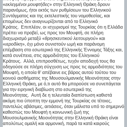
«
εκλεγμένοι μουφτήδες
» στην Ελληνική Θράκη δρουν
παρανόμως, ήτοι εκτός των ρυθμίσεων του Ελληνικού
Συντάγματος και της εκτελεστικής του νομοθεσίας, και
επομένως δεν αναγνωρίζονται από το Ελληνικό
Κράτος.
Επιπλέον, οι ισχυρισμοί της Τουρκίας ότι η Ελλάδα
πρέπει να προβεί, ως προς τον Μουφτή, σε πλήρη
διαχωρισμό μεταξύ «
θρησκευτικού λειτουργού
» και
«
ιεροδίκη
», όχι μόνο συνιστούν ωμή και παράνομη
επέμβαση στο εσωτερικό της Ελληνικής Έννομης Τάξης και,
κατά συνέπεια, στις αρμοδιότητες του Ελληνικού
Κράτους.
Αλλά, επιπροσθέτως, τυχόν αποδοχή τους θα
οδηγούσε σε πλήρη σύγχυση ως προς τις αρμοδιότητες του
Μουφτή, η οποία θ’ απέβαινε εις βάρος αυτού τούτου του
κοινού αισθήματος της Μουσουλμανικής Μειονότητας στην
Ελληνική Θράκη, με ό,τι αυτό θα μπορούσε να συνεπάγεται
για την ειρηνική διαβίωση στο εσωτερικό της
Μειονότητας.
Αυτή δε η τελευταία διαπίστωση καθιστά
ακόμη πιο ύποπτη την εμμονή της Τουρκίας σε τέτοιες,
παντελώς αβάσιμες, αιτιάσεις, όταν μάλιστα υπό το σημερινό
καθεστώς του Μουφτή η κοινωνική ζωή της
Μουσουλμανικής Μειονότητας στην Ελληνική Θράκη είναι
απολύτως ομαλή και αρμονική, παρά τα κατά καιρούς