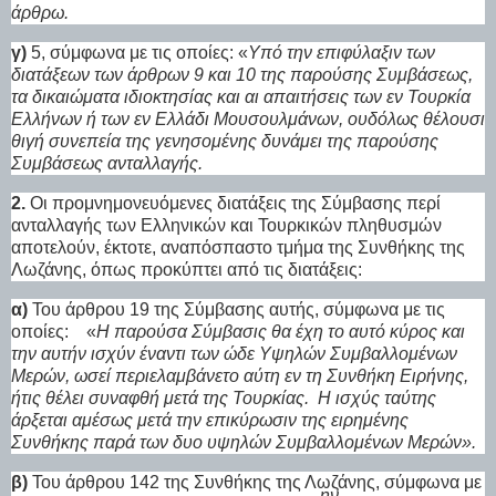
άρθρω.
γ)
5, σύμφωνα με τις οποίες: «
Υπό την επιφύλαξιν των
διατάξεων των άρθρων 9 και 10 της παρούσης Συμβάσεως,
τα δικαιώματα ιδιοκτησίας και αι απαιτήσεις των εν Τουρκία
Ελλήνων ή των εν Ελλάδι Μουσουλμάνων, ουδόλως θέλουσι
θιγή συνεπεία της γενησομένης δυνάμει της παρούσης
Συμβάσεως ανταλλαγής.
2.
Οι προμνημονευόμενες διατάξεις της Σύμβασης περί
ανταλλαγής των Ελληνικών και Τουρκικών πληθυσμών
αποτελούν, έκτοτε, αναπόσπαστο τμήμα της Συνθήκης της
Λωζάνης, όπως προκύπτει από τις διατάξεις:
α)
Του άρθρου 19 της Σύμβασης αυτής, σύμφωνα με τις
οποίες:
«
Η παρούσα Σύμβασις θα έχη το αυτό κύρος και
την αυτήν ισχύν έναντι των ώδε Υψηλών Συμβαλλομένων
Μερών, ωσεί περιελαμβάνετο αύτη εν τη Συνθήκη Ειρήνης,
ήτις θέλει συναφθή μετά της Τουρκίας.
Η ισχύς ταύτης
άρξεται αμέσως μετά την επικύρωσιν της ειρημένης
Συνθήκης παρά των δυο υψηλών Συμβαλλομένων Μερών».
β)
Του άρθρου 142 της Συνθήκης της Λωζάνης, σύμφωνα με
ην