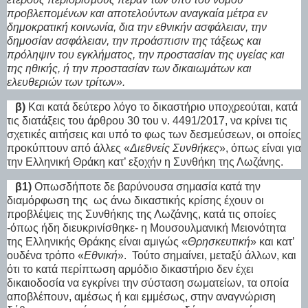
προβλεπομένων και αποτελούντων αναγκαία μέτρα εν
δημοκρατική κοινωνία, δια την εθνικήν ασφάλειαν, την
δημοσίαν ασφάλειαν, την προάσπισιν της τάξεως και
πρόληψιν του εγκλήματος, την προστασίαν της υγείας και
της ηθικής, ή την προστασίαν των δικαιωμάτων και
ελευθεριών των τρίτων».
β)
Και κατά δεύτερο λόγο το δικαστήριο υποχρεούται, κατά
τις διατάξεις του άρθρου 30 του ν. 4491/2017, να κρίνει τις
σχετικές αιτήσεις και υπό το φως των δεσμεύσεων, οι οποίες
προκύπτουν από άλλες «
Διεθνείς Συνθήκες
», όπως είναι για
την Ελληνική Θράκη κατ’ εξοχήν η Συνθήκη της Λωζάνης.
β1)
Οπωσδήποτε δε βαρύνουσα σημασία κατά την
διαμόρφωση της
ως άνω δικαστικής κρίσης έχουν οι
προβλέψεις της Συνθήκης της Λωζάνης, κατά τις οποίες
-όπως ήδη διευκρινίσθηκε- η Μουσουλμανική Μειονότητα
της Ελληνικής Θράκης είναι αμιγώς «
Θρησκευτική
» και κατ’
ουδένα τρόπο «
Εθνική
».
Τούτο σημαίνει, μεταξύ άλλων, και
ότι το κατά περίπτωση αρμόδιο δικαστήριο δεν έχει
δικαιοδοσία να εγκρίνει την σύσταση σωματείων, τα οποία
αποβλέπουν, αμέσως ή και εμμέσως, στην αναγνώριση