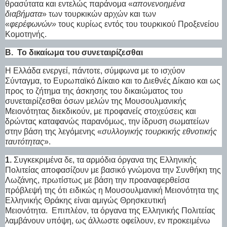
θρασύτατα και εντελώς παράνομα «
απονενοημένα
διαβήματα
» των τουρκικών αρχών και των
«
φερέφωνών»
τους κυρίως εντός του τουρκικού Προξενείου
Κομοτηνής.
Β.
Το δικαίωμα του συνεταιρίζεσθαι
Η Ελλάδα ενεργεί, πάντοτε, σύμφωνα με το ισχύον
Σύνταγμα, το Ευρωπαϊκό Δίκαιο και το Διεθνές Δίκαιο και ως
προς το ζήτημα της άσκησης του δικαιώματος του
συνεταιρίζεσθαι όσων μελών της Μουσουλμανικής
Μειονότητας διεκδικούν, με προφανείς στοχεύσεις και
δρώντας καταφανώς παρανόμως, την ίδρυση σωματείων
στην βάση της λεγόμενης «
συλλογικής τουρκικής εθνοτικής
ταυτότητας
».
1.
Συγκεκριμένα δε, τα αρμόδια όργανα της Ελληνικής
Πολιτείας αποφασίζουν με βασικό γνώμονα την Συνθήκη της
Λωζάνης, πρωτίστως με βάση την προαναφερθείσα
πρόβλεψή της ότι ειδικώς η Μουσουλμανική Μειονότητα της
Ελληνικής Θράκης είναι αμιγώς Θρησκευτική
Μειονότητα.
Επιπλέον, τα όργανα της Ελληνικής Πολιτείας
λαμβάνουν υπόψη, ως άλλωστε οφείλουν, εν προκειμένω