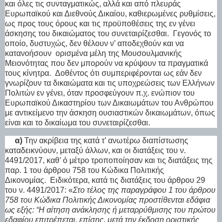
και όλες τις συνταγματικώς, αλλά και από πλευράς
Ευρωπαϊκού και Διεθνούς Δικαίου, καθιερωμένες ρυθμίσεις,
ως προς τους όρους και τις προϋποθέσεις της εν γένει
άσκησης του δικαιώματος του συνεταιρίζεσθαι.
Γεγονός το
οποίο, δυστυχώς, δεν θέλουν ν’ αποδεχθούν και να
κατανοήσουν
ορισμένα μέλη της Μουσουλμανικής
Μειονότητας που δεν μπορούν να κρύψουν τα πραγματικά
τους κίνητρα.
Δοθέντος ότι συμπεριφέρονται ως εάν δεν
γνωρίζουν τα δικαιώματα και τις υποχρεώσεις των Ελλήνων
Πολιτών εν γένει, όταν προσφεύγουν π.χ. ενώπιον του
Ευρωπαϊκού Δικαστηρίου των Δικαιωμάτων του Ανθρώπου
με αντικείμενο την άσκηση ουσιαστικών δικαιωμάτων, όπως
είναι και το δικαίωμα του συνεταιρίζεσθαι.
α)
Την ακρίβεια της κατά τ’ ανωτέρω διαπίστωσης
καταδεικνύουν, μεταξύ άλλων, και οι διατάξεις του ν.
4491/2017, καθ’ ό μέτρο τροποποίησαν και τις διατάξεις της
παρ. 1 του άρθρου 758 του Κώδικα Πολιτικής
Δικονομίας.
Ειδικότερα, κατά τις διατάξεις του άρθρου 29
του ν. 4491/2017
: «
Στο τέλος της παραγράφου 1 του άρθρου
758 του Κώδικα Πολιτικής Δικονομίας προστίθενται εδάφια
ως εξής: “Η αίτηση ανάκλησης ή μεταρρύθμισης του πρώτου
εδαφίου επιτρέπεται, επίσης, μετά την έκδοση οριστικής