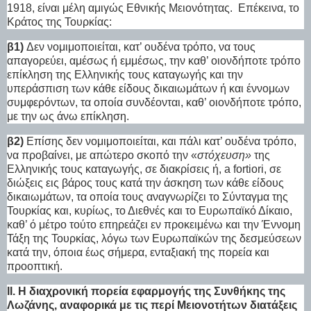
1918, είναι μέλη αμιγώς Εθνικής Μειονότητας.
Επέκεινα, το
Κράτος της Τουρκίας:
β1)
Δεν νομιμοποιείται, κατ’ ουδένα τρόπο, να τους
απαγορεύει, αμέσως ή εμμέσως, την καθ’ οιονδήποτε τρόπο
επίκληση της Ελληνικής τους καταγωγής και την
υπεράσπιση των κάθε είδους δικαιωμάτων ή και έννομων
συμφερόντων, τα οποία συνδέονται, καθ’ οιονδήποτε τρόπο,
με την ως άνω επίκληση.
β2)
Επίσης δεν νομιμοποιείται, και πάλι κατ’ ουδένα τρόπο,
να προβαίνει, με απώτερο σκοπό την «
στόχευση»
της
Ελληνικής τους καταγωγής, σε διακρίσεις ή, a fortiori, σε
διώξεις εις βάρος τους κατά την άσκηση των κάθε είδους
δικαιωμάτων, τα οποία τους αναγνωρίζει το Σύνταγμα της
Τουρκίας και, κυρίως, το Διεθνές και το Ευρωπαϊκό Δίκαιο,
καθ’ ό μέτρο τούτο επηρεάζει εν προκειμένω και την Έννομη
Τάξη της Τουρκίας, λόγω των Ευρωπαϊκών της δεσμεύσεων
κατά την, όποια έως σήμερα, ενταξιακή της πορεία και
προοπτική.
ΙΙ. Η διαχρονική πορεία εφαρμογής της Συνθήκης της
Λωζάνης, αναφορικά με τις περί Μειονοτήτων διατάξεις