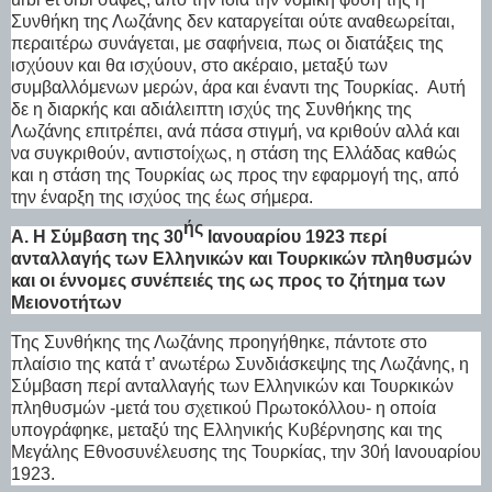
Συνθήκη της Λωζάνης δεν καταργείται ούτε αναθεωρείται,
περαιτέρω συνάγεται, με σαφήνεια, πως οι διατάξεις της
ισχύουν και θα ισχύουν, στο ακέραιο, μεταξύ των
συμβαλλόμενων μερών, άρα και έναντι της Τουρκίας.
Αυτή
δε η διαρκής και αδιάλειπτη ισχύς της Συνθήκης της
Λωζάνης επιτρέπει, ανά πάσα στιγμή, να κριθούν αλλά και
να συγκριθούν, αντιστοίχως, η στάση της Ελλάδας καθώς
και η στάση της Τουρκίας ως προς την εφαρμογή της, από
την έναρξη της ισχύος της έως σήμερα.
ής
Α. Η Σύμβαση της 30
Ιανουαρίου 1923 περί
ανταλλαγής των Ελληνικών και Τουρκικών πληθυσμών
και οι έννομες συνέπειές της ως προς το ζήτημα των
Μειονοτήτων
Της Συνθήκης της Λωζάνης προηγήθηκε, πάντοτε στο
πλαίσιο της κατά τ’ ανωτέρω Συνδιάσκεψης της Λωζάνης, η
Σύμβαση περί ανταλλαγής των Ελληνικών και Τουρκικών
πληθυσμών -μετά του σχετικού Πρωτοκόλλου- η οποία
υπογράφηκε, μεταξύ της Ελληνικής Κυβέρνησης και της
Μεγάλης Εθνοσυνέλευσης της Τουρκίας, την 30ή Ιανουαρίου
1923.