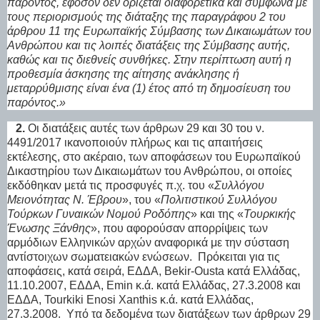
παρόντος, εφόσον δεν ορίζεται διαφορετικά και σύμφωνα με
τους περιορισμούς της διάταξης της παραγράφου 2 του
άρθρου 11 της Ευρωπαϊκής Σύμβασης των Δικαιωμάτων του
Ανθρώπου και τις λοιπές διατάξεις της Σύμβασης αυτής,
καθώς και τις διεθνείς συνθήκες. Στην περίπτωση αυτή η
προθεσμία άσκησης της αίτησης ανάκλησης ή
μεταρρύθμισης είναι ένα (1) έτος από τη δημοσίευση του
παρόντος.»
2.
Οι διατάξεις αυτές των άρθρων 29 και 30 του ν.
4491/2017 ικανοποιούν πλήρως και τις απαιτήσεις
εκτέλεσης, στο ακέραιο, των αποφάσεων του Ευρωπαϊκού
Δικαστηρίου των Δικαιωμάτων του Ανθρώπου, οι οποίες
εκδόθηκαν μετά τις προσφυγές π.χ. του «
Συλλόγου
Μειονότητας Ν. Έβρου
», του «
Πολιτιστικού Συλλόγου
Τούρκων Γυναικών Νομού Ροδόπης
» και της «
Τουρκικής
Ένωσης Ξάνθης
», που αφορούσαν απορρίψεις των
αρμόδιων Ελληνικών αρχών αναφορικά με την σύσταση
αντίστοιχων σωματειακών ενώσεων.
Πρόκειται για τις
αποφάσεις, κατά σειρά, ΕΔΔΑ, Bekir-Ousta κατά Ελλάδας,
11.10.2007, ΕΔΔΑ, Emin κ.ά. κατά Ελλάδας, 27.3.2008 και
ΕΔΔΑ, Tourkiki Enosi Xanthis κ.ά. κατά Ελλάδας,
27.3.2008.
Υπό τα δεδομένα των διατάξεων των άρθρων 29