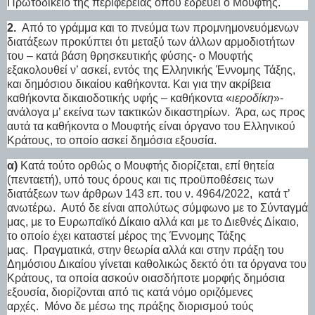
Πρωτοδικείο της περιφέρειας όπου εδρεύει ο Μουφτής.
2.
Από το γράμμα και το πνεύμα των προμνημονευόμενων
διατάξεων προκύπτει ότι μεταξύ των άλλων αρμοδιοτήτων
του – κατά βάση θρησκευτικής φύσης- ο Μουφτής
εξακολουθεί ν’ ασκεί, εντός της Ελληνικής Έννομης Τάξης,
και δημόσιου δικαίου καθήκοντα. Και για την ακρίβεια
καθήκοντα δικαιοδοτικής υφής – καθήκοντα «
ιεροδίκη
»-
ανάλογα μ’ εκείνα των τακτικών δικαστηρίων.
Άρα, ως προς
αυτά τα καθήκοντα ο Μουφτής είναι όργανο του Ελληνικού
Κράτους, το οποίο ασκεί δημόσια εξουσία.
α)
Κατά τούτο ορθώς ο Μουφτής διορίζεται, επί θητεία
(πενταετή), υπό τους όρους και τις προϋποθέσεις των
διατάξεων των άρθρων 143 επ. του ν. 4964/2022,
κατά τ’
ανωτέρω.
Αυτό δε είναι απολύτως σύμφωνο με το Σύνταγμά
μας, με το Ευρωπαϊκό Δίκαιο αλλά και με το Διεθνές Δίκαιο,
το οποίο έχει καταστεί μέρος της Έννομης Τάξης
μας.
Πραγματικά, στην θεωρία αλλά και στην πράξη του
Δημόσιου Δικαίου γίνεται καθολικώς δεκτό ότι τα όργανα του
Κράτους, τα οποία ασκούν οιασδήποτε μορφής δημόσια
εξουσία, διορίζονται από τις κατά νόμο οριζόμενες
αρχές.
Μόνο δε μέσω της πράξης διορισμού τούς