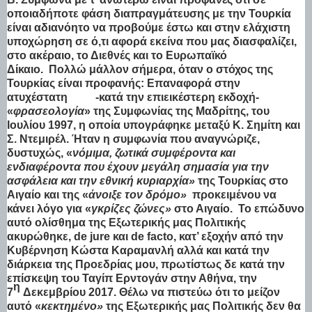
οποιαδήποτε φάση διαπραγμάτευσης με την Τουρκία
είναι αδιανόητο να προβούμε έστω και στην ελάχιστη
υποχώρηση σε ό,τι αφορά εκείνα που μας διασφαλίζει,
στο ακέραιο, το Διεθνές και το Ευρωπαϊκό
Δίκαιο.
Πολλώ μάλλον σήμερα, όταν ο στόχος της
Τουρκίας είναι προφανής: Επαναφορά στην
ατυχέστατη
-κατά την επιεικέστερη εκδοχή-
«
φρασεολογία
» της Συμφωνίας της Μαδρίτης, του
Ιουλίου 1997, η οποία υπογράφηκε μεταξύ Κ. Σημίτη και
Σ. Ντεμιρέλ. Ήταν η συμφωνία που αναγνώριζε,
δυστυχώς, «
νόμιμα, ζωτικά συμφέροντα και
ενδιαφέροντα που έχουν μεγάλη σημασία για την
ασφάλεια και την εθνική κυριαρχία»
της Τουρκίας στο
Αιγαίο και της «
άνοιξε τον δρόμο»
προκειμένου να
κάνει λόγο για «
γκρίζες ζώνες»
στο Αιγαίο.
Το επώδυνο
αυτό ολίσθημα της Εξωτερικής μας Πολιτικής
ακυρώθηκε, de jure και de facto, κατ’ εξοχήν από την
Κυβέρνηση Κώστα Καραμανλή αλλά και κατά την
διάρκεια της Προεδρίας μου, πρωτίστως δε κατά την
επίσκεψη του Ταγίπ Ερντογάν στην Αθήνα, την
η
7
Δεκεμβρίου 2017. Θέλω να πιστεύω ότι το μείζον
αυτό «
κεκτημένο»
της Εξωτερικής μας Πολιτικής δεν θα