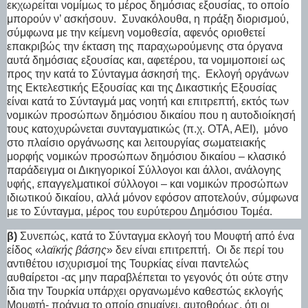
εκχωρείται νομίμως το μέρος δημόσιας εξουσίας, το οποίο
μπορούν ν’ ασκήσουν.
Συνακόλουθα, η πράξη διορισμού,
σύμφωνα με την κείμενη νομοθεσία, αφενός οριοθετεί
επακριβώς την έκταση της παραχωρούμενης στα όργανα
αυτά δημόσιας εξουσίας και, αφετέρου, τα νομιμοποιεί ως
προς την κατά το Σύνταγμα άσκησή της.
Εκλογή οργάνων
της Εκτελεστικής Εξουσίας και της Δικαστικής Εξουσίας
είναι κατά το Σύνταγμά μας νοητή και επιτρεπτή, εκτός των
νομικών προσώπων δημόσιου δικαίου που η αυτοδιοίκησή
τους κατοχυρώνεται συνταγματικώς (π.χ. ΟΤΑ, ΑΕΙ),
μόνο
στο πλαίσιο οργάνωσης και λειτουργίας σωματειακής
μορφής νομικών προσώπων δημόσιου δικαίου – κλασικό
παράδειγμα οι Δικηγορικοί Σύλλογοι και άλλοι, ανάλογης
υφής, επαγγελματικοί σύλλογοι – και νομικών προσώπων
ιδιωτικού δικαίου, αλλά μόνον εφόσον αποτελούν, σύμφωνα
με το Σύνταγμα, μέρος του ευρύτερου Δημόσιου Τομέα.
β)
Συνεπώς, κατά το Σύνταγμα εκλογή του Μουφτή από ένα
είδος «
λαϊκής βάσης
» δεν είναι επιτρεπτή.
Οι δε περί του
αντιθέτου ισχυρισμοί της Τουρκίας είναι παντελώς
αυθαίρετοι -ας μην παραβλέπεται το γεγονός ότι ούτε στην
ίδια την Τουρκία υπάρχει οργανωμένο καθεστώς εκλογής
Μουφτή- πράγμα το οποίο σημαίνει, αυτοθρόως, ότι οι