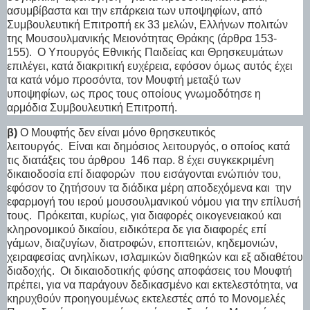
ασυμβίβαστα και την επάρκεια των υποψηφίων, από
Συμβουλευτική Επιτροπή εκ 33 μελών, Ελλήνων πολιτών
της Μουσουλμανικής Μειονότητας Θράκης (άρθρα 153-
155).
Ο Υπουργός Εθνικής Παιδείας και Θρησκευμάτων
επιλέγει, κατά διακριτική ευχέρεια, εφόσον όμως αυτός έχει
τα κατά νόμο προσόντα, τον Μουφτή μεταξύ των
υποψηφίων, ως προς τους οποίους γνωμοδότησε η
αρμόδια Συμβουλευτική Επιτροπή.
β)
Ο Μουφτής δεν είναι μόνο θρησκευτικός
λειτουργός.
Είναι και δημόσιος λειτουργός, ο οποίος κατά
τις διατάξεις του άρθρου
146 παρ. 8 έχει συγκεκριμένη
δικαιοδοσία επί διαφορών
που εισάγονται ενώπιόν του,
εφόσον το ζητήσουν τα διάδικα μέρη αποδεχόμενα και
την
εφαρμογή του ιερού μουσουλμανικού νόμου για την επίλυσή
τους.
Πρόκειται, κυρίως, για διαφορές οικογενειακού και
κληρονομικού δικαίου, ειδικότερα δε για διαφορές επί
γάμων, διαζυγίων, διατροφών, εποπτειών, κηδεμονιών,
χειραφεσίας ανηλίκων, ισλαμικών διαθηκών και εξ αδιαθέτου
διαδοχής.
Οι δικαιοδοτικής φύσης αποφάσεις του Μουφτή
πρέπει, για να παράγουν δεδικασμένο και εκτελεστότητα, να
κηρυχθούν προηγουμένως εκτελεστές από το Μονομελές