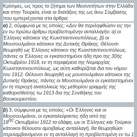
Κρίσιμες, ως προς το ζήτημα των Μειονοτήτων στην Ελλάδα
και στην Τουρκία, είναι οι διατάξεις της ως άνω Σύμβασης
που εμπεριέχονται στα άρθρα:
α)
2, σύμφωνα με τις οποίες: «
Δεν θα περιληφθώσιν εις την
εν τω πρώτω άρθρω προβλεπομένην ανταλλαγήν: α) οι
Έλληνες κάτοικοι της Κωνσταντινουπόλεως, β) οι
Μουσουλμάνοι κάτοικοι της Δυτικής Θράκης. Θέλουσι
θεωρηθή ως Έλληνες κάτοικοι της Κωνσταντινουπόλεως,
πάντες οι Έλληνες οι εγκατεστημένοι ήδη προ της 30ής
Οκτωβρίου 1918, εν τη περιφέρεια της Νομαρχίας
Κωνσταντινουπόλεως, ως αύτη καθορίζεται δια του νόμου
του 1912. Θέλουσι θεωρηθή ως μουσουλμάνοι κάτοικοι της
Δυτικής Θράκης, πάντες οι Μουσουλμάνοι οι εγκατεστημένοι
εν τη περιοχή ανατολικώς της μεθορίου γραμμής της
καθορισθείσης τω 1913 δια της Συνθήκης του
Βουκουρεστίου.
β)
3, σύμφωνα με τις οποίες: «
Οι Έλληνες και οι
Μουσουλμάνοι, οι εγκαταλείψαντες ήδη από της
ης
18
Οκτωβρίου 1912 τα εδάφη, ων οι Έλληνες και Τούρκοι
κάτοικοι θέλουσιν αμοιβαίως ανταλλαγή, θα θεωρηθώσι
περιλαμβανόμενοι εν τη ανταλλαγή τη προβλεπομένη εν τω 1