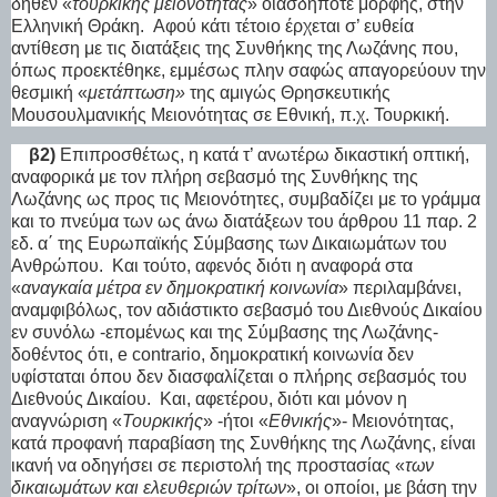
δήθεν «
τουρκικής μειονότητας
» οιασδήποτε μορφής, στην
Ελληνική Θράκη.
Αφού κάτι τέτοιο έρχεται σ’ ευθεία
αντίθεση με τις διατάξεις της Συνθήκης της Λωζάνης που,
όπως προεκτέθηκε, εμμέσως πλην σαφώς απαγορεύουν την
θεσμική «
μετάπτωση»
της αμιγώς Θρησκευτικής
Μουσουλμανικής Μειονότητας σε Εθνική, π.χ. Τουρκική.
β2)
Επιπροσθέτως, η κατά τ’ ανωτέρω δικαστική οπτική,
αναφορικά με τον πλήρη σεβασμό της Συνθήκης της
Λωζάνης ως προς τις Μειονότητες, συμβαδίζει με το γράμμα
και το πνεύμα των ως άνω διατάξεων του άρθρου 11 παρ. 2
εδ. α΄ της Ευρωπαϊκής Σύμβασης των Δικαιωμάτων του
Ανθρώπου.
Και τούτο, αφενός διότι η αναφορά στα
«
αναγκαία μέτρα εν δημοκρατική κοινωνία
» περιλαμβάνει,
αναμφιβόλως, τον αδιάστικτο σεβασμό του Διεθνούς Δικαίου
εν συνόλω -επομένως και της Σύμβασης της Λωζάνης-
δοθέντος ότι, e contrario, δημοκρατική κοινωνία δεν
υφίσταται όπου δεν διασφαλίζεται ο πλήρης σεβασμός του
Διεθνούς Δικαίου.
Και, αφετέρου, διότι και μόνον η
αναγνώριση «
Τουρκικής
» -ήτοι «
Εθνικής
»- Μειονότητας,
κατά προφανή παραβίαση της Συνθήκης της Λωζάνης, είναι
ικανή να οδηγήσει σε περιστολή της προστασίας «
των
δικαιωμάτων και ελευθεριών τρίτων
», οι οποίοι, με βάση την