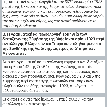
τις οποίες: «
Η συνομολογηθείσα την 30
Ιανουαρίου 1923
μεταξύ της Ελλάδος και της Τουρκίας ειδική Σύμβασις περί
ανταλλαγής των ελληνικών και τουρκικών πληθυσμών θα
έχη μεταξύ των δύο τούτων Υψηλών Συμβαλλομένων Μερών
την αυτήν ισχύν και κύρος, ως εάν περιελαμβάνετο εν τη
παρούση Συνθήκη».
Β. Η γραμματική και τελεολογική ερμηνεία των
διατάξεων της Σύμβασης της 30ής Ιανουαρίου 1923 περί
ανταλλαγής Ελληνικών και Τουρκικών πληθυσμών και
της Συνθήκης της Λωζάνης, ως προς το ζήτημα των
Μειονοτήτων
Από την γραμματική και τελεολογική ερμηνεία των διατάξεων
του άρθρου 142 της Συνθήκης της Λωζάνης, οι οποίες
καθιστούν αναπόσπαστο μέρος της και τις ρυθμίσεις των
διατάξεων των προμνημονευόμενων άρθρων 2,3 και 5 της
Σύμβασης περί ανταλλαγής Ελληνικών και Τουρκικών
πληθυσμών της 30ής Ιανουαρίου 1923, συνάγεται, και
μάλιστα ανενδοιάστως, ότι:
Οι διατάξεις αυτές προέβλεψαν, μεταξύ άλλων, και την
ανταλλαγή των Μειονοτήτων.