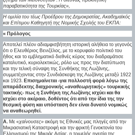
παραβατικότητα της Τουρκίας»,
Η ομιλία του τέως Προέδρου της Δημοκρατίας, Ακαδημαϊκός
και Επίτιμου Καθηγητή της Νομικής Σχολής του ΕΚΠΑ:
« Πρόλογος
Αποτελεί πλέον αδιαμφισβήτητη ιστορική αλήθεια το γεγονός
ότι ο Ελευθέριος Βενιζέλος, με το κορυφαίο πολιτικό του
ήθος και το εμβληματικό διεθνές κύρος του διαδραμάτισε
καταλυτικό, κυριολεκτικώς, ρόλο ως προς την διατύπωση
και την τελική σύναψη της Συνθήκης της Λωζάνης,
συμμετέχοντας στην Συνδιάσκεψη της Λωζάνης μεταξύ 1922
και 1923.
Επισημαίνεται -για πολλοστή φορά λόγω της
απαράδεκτης διαχρονικής
«αναθεωρητικής»
τουρκικής
τακτικής- πως η Συνθήκη της Λωζάνης ισχύει και θα
ισχύει στο ακέραιο, δοθέντος ότι από την ίδια της την
θεσμική φύση και υπόσταση δεν είναι δυνατό νομικώς
να αναθεωρηθεί.
Α.
Με «
χαίνουσες»
ακόμη τις Εθνικές μας πληγές από την
Μικρασιατική Καταστροφή και την φρικτή Γενοκτονία του
Ελληνισμού της Μικράς Ασίας, η τριμελής ηγεσία της