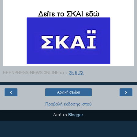
EFENPRESS-NEWS 0NLINE
στις
25.6.23
‹
›
Αρχική σελίδα
Προβολή έκδοσης ιστού
Από το
Blogger
.