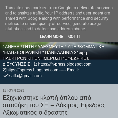
This site uses cookies from Google to deliver its services
E F E N P R E S S -
and to analyze traffic. Your IP address and user-agent are
shared with Google along with performance and security
ΗΛΕΚΤΡΟΝΙΚΗ
metrics to ensure quality of service, generate usage
statistics, and to detect and address abuse.
ΕΦΗΜΕΡΙΔΑ
LEARN MORE
GOT IT
* ΑΝΕΞΑΡΤΗΤΗ * ΑΔΕΣΜΕΥΤΗ * ΥΠΕΡΚΟΜΜΑΤΙΚΗ
*ΕΙΔΗΣΕΟΓΡΑΦΙΚΗ * ΠΑΝΕΛΛΗΝΙΑ 24ωρη
ΗΛΕΚΤΡΟΝΙΚΗ ΕΝΗΜΕΡΩΣΗ *ΕΦΕΔΡΙΚΕΣ
ΔΙΕΥΘΥΝΣΕΙΣ : 1) https://fn-press.blogspot.com
2)https://fnpress.blogspot.com ----- Email:
sv1salfa@gmail.com -
18 ΙΟΥΝ 2023
Εξιχνιάστηκε κλοπή όπλου από
αποθήκη του ΣΞ – Δόκιμος Έφεδρος
Aξιωματικός ο δράστης