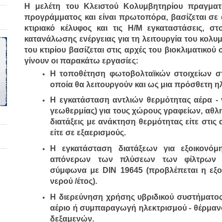
Η μελέτη του Κλειστού Κολυμβητηρίου πραγματο
προγράμματος και είναι πρωτοπόρα, βασίζεται σε 
κτιριακό κέλυφος και τις Η/Μ εγκαταστάσεις, στ
κατανάλωσης ενέργειας για τη λειτουργία του κολυμ
του κτιρίου βασίζεται στις αρχές του βιοκλιματικού 
γίνουν οι παρακάτω εργασίες: 
Η τοποθέτηση φωτοβολταϊκών στοιχείων στη
οποία θα λειτουργούν και ως μια πρόσθετη 
Η εγκατάσταση αντλιών θερμότητας αέρα - 
γεωθερμίας) για τους χώρους γραφείων, αθλη
διατάξεις με ανάκτηση θερμότητας είτε στις 
είτε σε εξαερισμούς.
Η εγκατάσταση διατάξεων για εξοικονό
απόνερων των πλύσεων των φίλτρων τ
σύμφωνα με DIN 19645 (προβλέπεται η εξο
νερού /έτος).
Η διερεύνηση χρήσης υβριδικού συστήματος
αέριο ή συμπαραγωγή ηλεκτρισμού - θέρμανσ
δεξαμενών.