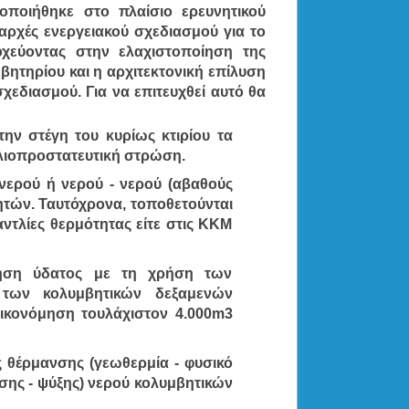
ποιήθηκε στο πλαίσιο ερευνητικού 
αρχές ενεργειακού σχεδιασμού για το 
οχεύοντας στην ελαχιστοποίηση της 
βητηρίου και η αρχιτεκτονική επίλυση 
σχεδιασμού. Για να επιτευχθεί αυτό θα 
ν στέγη του κυρίως κτιρίου τα 
ηλιοπροστατευτική στρώση. 
νερού ή νερού - νερού (αβαθούς 
τών. Ταυτόχρονα, τοποθετούνται 
αντλίες θερμότητας είτε στις ΚΚΜ 
μηση ύδατος με τη χρήση των 
ων κολυμβητικών δεξαμενών 
ικονόμηση τουλάχιστον 4.000m3 
 θέρμανσης (γεωθερμία - φυσικό 
ης - ψύξης) νερού κολυμβητικών 