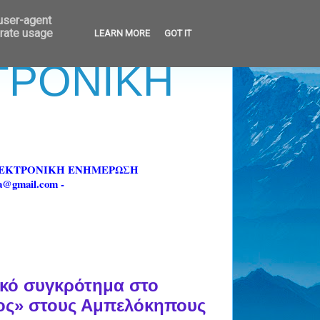
 user-agent
erate usage
LEARN MORE
GOT IT
ΚΤΡΟΝΙΚΗ
ΗΛΕΚΤΡΟΝΙΚΗ ΕΝΗΜΕΡΩΣΗ
fa@gmail.com -
κό συγκρότημα στο
ος» στους Αμπελόκηπους