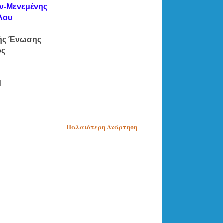
ν-Μενεμένης
λου
κής Ένωσης 
ος
Παλαιότερη Ανάρτηση