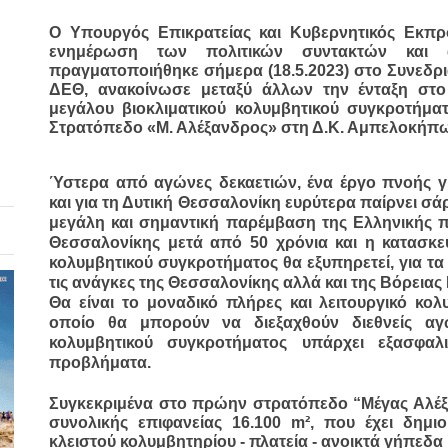
Ο Υπουργός Επικρατείας και Κυβερνητικός Εκπρ
ενημέρωση των πολιτικών συντακτών και α
πραγματοποιήθηκε σήμερα (18.5.2023) στο Συνεδρι
ΔΕΘ, ανακοίνωσε μεταξύ άλλων την ένταξη στο
μεγάλου βιοκλιματικού κολυμβητικού συγκροτήμα
Στρατόπεδο «Μ. Αλέξανδρος» στη Δ.Κ. Αμπελοκήπω
Ύστερα από αγώνες δεκαετιών, ένα έργο πνοής γ
και για τη Δυτική Θεσσαλονίκη ευρύτερα παίρνει σάρ
μεγάλη και σημαντική παρέμβαση της Ελληνικής πο
Θεσσαλονίκης μετά από 50 χρόνια και η κατασκε
κολυμβητικού συγκροτήματος
 θα εξυπηρετεί, για τ
τις ανάγκες της
 Θεσσαλονίκης αλλά και της Βόρειας
Θα είναι το μοναδικό πλήρες και λειτουργικό κο
οποίο θα μπορούν να διεξαχθούν διεθνείς αγ
κολυμβητικού συγκροτήματος υπάρχει εξασφαλι
προβλήματα. 
Συγκεκριμένα στο πρώην στρατόπεδο “Μέγας Αλέξα
συνολικής επιφανείας 16.100 m², που έχει δημι
κλειστού κολυμβητηρίου - πλατεία - ανοικτά γήπεδα μ