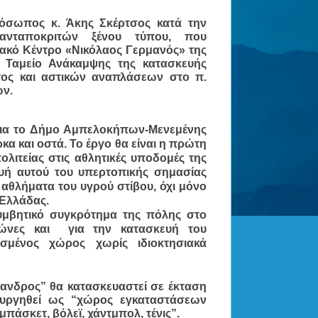
όσωπος κ. Άκης Σκέρτσος κατά την 
νταποκριτών ξένου τύπου, που 
ακό Κέντρο «Νικόλαος Γερμανός» της 
 Ταμείο Ανάκαμψης της κατασκευής 
τος και αστικών αναπλάσεων στο π. 
ν. 
ια το Δήμο Αμπελοκήπων-Μενεμένης 
κα και οστά. Το έργο θα είναι η πρώτη 
λιτείας στις αθλητικές υποδομές της 
υή αυτού του 
υπερτοπικής σημασίας 
α αθλήματα του υγρού στίβου, όχι μόνο 
 Ελλάδας.
λυμβητικό συγκρότημα της πόλης στο 
ώνες και  για την κατασκευή του 
σμένος χώρος χωρίς ιδιοκτησιακά 
νδρος” θα κατασκευαστεί σε έκταση 
ουργηθεί ως “χώρος εγκαταστάσεων 
πάσκετ, βόλεϊ, χάντμπολ, τένις”. 