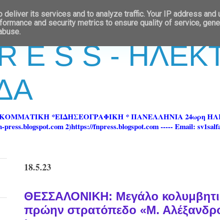
deliver its services and to analyze traffic. Your IP address and
formance and security metrics to ensure quality of service, gen
 abuse.
 R E S S - ΗΛΕ
ΔΑ
ΡΚΟΜΜΑΤΙΚΗ *ΕΙΔΗΣΕΟΓΡΑΦΙΚΗ * ΠΑΝΕΛΛΗΝΙΑ 24ωρη 
ss.blogspot.com 2)https://fnpress.blogspot.com ----- Email: sv1sal
18.5.23
ΘΕΣΣΑΛΟΝΙΚΗ: Μεγάλο κολυμβητι
πρώην στρατόπεδο «Μ. Αλέξανδρ