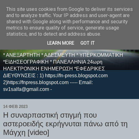
This site uses cookies from Google to deliver its services
E F E N P R E S S -
and to analyze traffic. Your IP address and user-agent are
shared with Google along with performance and security
ΗΛΕΚΤΡΟΝΙΚΗ
metrics to ensure quality of service, generate usage
statistics, and to detect and address abuse.
ΕΦΗΜΕΡΙΔΑ
LEARN MORE
GOT IT
* ΑΝΕΞΑΡΤΗΤΗ * ΑΔΕΣΜΕΥΤΗ * ΥΠΕΡΚΟΜΜΑΤΙΚΗ
*ΕΙΔΗΣΕΟΓΡΑΦΙΚΗ * ΠΑΝΕΛΛΗΝΙΑ 24ωρη
ΗΛΕΚΤΡΟΝΙΚΗ ΕΝΗΜΕΡΩΣΗ *ΕΦΕΔΡΙΚΕΣ
ΔΙΕΥΘΥΝΣΕΙΣ : 1) https://fn-press.blogspot.com
2)https://fnpress.blogspot.com ----- Email:
sv1salfa@gmail.com -
14 ΦΕΒ 2023
H συναρπαστική στιγμή που
αστεροειδής εκρήγνυται πάνω από τη
Μάγχη [video]