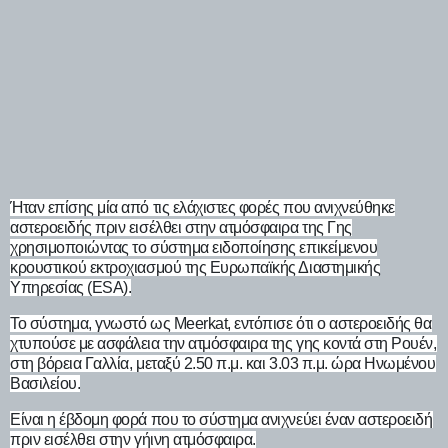
Ήταν επίσης μία από τις ελάχιστες φορές που ανιχνεύθηκε
αστεροειδής πριν εισέλθει στην ατμόσφαιρα της Γης
χρησιμοποιώντας το σύστημα ειδοποίησης επικείμενου
κρουστικού εκτροχιασμού της Ευρωπαϊκής Διαστημικής
Υπηρεσίας (ESA).
Το σύστημα, γνωστό ως Meerkat, εντόπισε ότι ο αστεροειδής θα
χτυπούσε με ασφάλεια την ατμόσφαιρα της γης κοντά στη Ρουέν,
στη βόρεια Γαλλία, μεταξύ 2.50 π.μ. και 3.03 π.μ. ώρα Ηνωμένου
Βασιλείου.
Είναι η έβδομη φορά που το σύστημα ανιχνεύει έναν αστεροειδή
πριν εισέλθει στην γήινη ατμόσφαιρα.