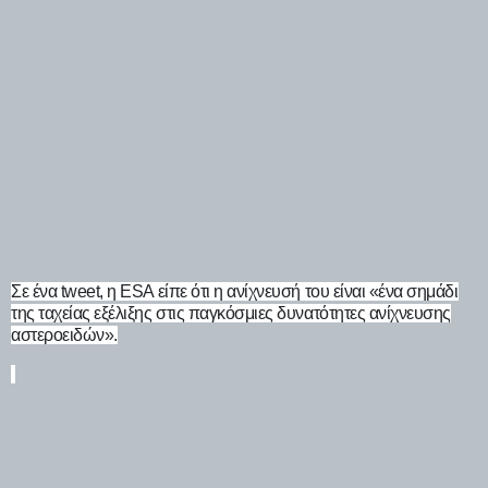
Σε ένα tweet, η ESA είπε ότι η ανίχνευσή του είναι «ένα σημάδι
της ταχείας εξέλιξης στις παγκόσμιες δυνατότητες ανίχνευσης
αστεροειδών».