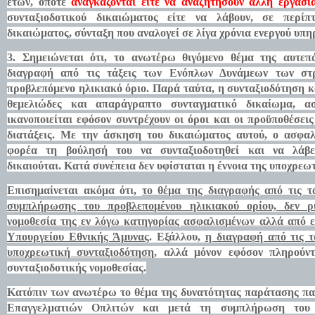
ετών, οπότε
αναγκάζονται είτε να αναζητήσουν άλλη εργασία
συνταξιοδοτικού δικαιώματος είτε να λάβουν, σε περίπ
δικαιώματος, σύνταξη που αναλογεί σε λίγα χρόνια ενεργού υπη
3. Σημειώνεται ότι, το ανωτέρω θιγόμενο θέμα της αυτεπ
διαγραφή από τις τάξεις των Ενόπλων Δυνάμεων των στ
προβλεπόμενο ηλικιακό όριο. Παρά ταύτα, η συνταξιοδότηση κ
θεμελιώδες και απαράγραπτο συνταγματικό δικαίωμα, ασ
ικανοποιείται εφόσον συντρέχουν οι όροι και οι προϋποθέσεις
διατάξεις. Με την άσκηση του δικαιώματος αυτού, ο ασφαλ
φορέα τη βούλησή του να συνταξιοδοτηθεί και να λάβε
δικαιούται.
Κατά συνέπεια δεν υφίσταται η έννοια της υποχρεω
Επισημαίνεται ακόμα ότι,
το θέμα της διαγραφής από τις 
συμπλήρωσης του προβλεπομένου ηλικιακού ορίου, δεν ρυ
νομοθεσία της εν λόγω κατηγορίας ασφαλισμένων αλλά από ει
Υπουργείου Εθνικής Άμυνας
. Εξάλλου,
η διαγραφή από τις τ
υποχρεωτική συνταξιοδότηση
, αλλά μόνον εφόσον πληρούντ
συνταξιοδοτικής νομοθεσίας.
Κατόπιν των ανωτέρω
το θέμα της δυνατότητας παράτασης πα
Επαγγελματιών Οπλιτών και μετά τη συμπλήρωση του π