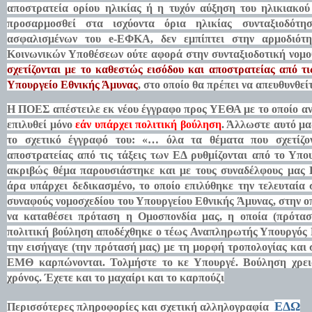
αποστρατεία ορίου ηλικίας ή η τυχόν αύξηση του ηλικιακού
προσαρμοσθεί στα ισχύοντα όρια ηλικίας συνταξιοδότ
ασφαλισμένων του
e
-ΕΦΚΑ, δεν εμπίπτει στην αρμοδιότ
Κοινωνικών Υποθέσεων ούτε αφορά στην συνταξιοδοτική νομο
σχετίζονται με το καθεστώς εισόδου και αποστρατείας από τι
Υπουργείο Εθνικής Άμυνας
, στο οποίο θα πρέπει να απευθυνθείτ
Η ΠΟΕΣ απέστειλε εκ νέου έγγραφο προς ΥΕΘΑ με το οποίο ανα
επιλυθεί μόνο
εάν υπάρχει πολιτική βούληση
. Άλλωστε αυτό μα
το σχετικό έγγραφό του:
«… όλα τα θέματα που σχετίζον
αποστρατείας από τις τάξεις των ΕΔ ρυθμίζονται από το Υπο
ακριβώς θέμα παρουσιάστηκε και με τους συναδέλφους μας
άρα υπάρχει δεδικασμένο, το οποίο επιλύθηκε την τελευταία
συναφούς νομοσχεδίου του Υπουργείου Εθνικής Άμυνας, στην οπ
να καταθέσει πρόταση η Ομοσπονδία μας, η οποία (πρότασ
πολιτική βούληση αποδέχθηκε ο τέως Αναπληρωτής Υπουργός Ε
την εισήγαγε (την πρότασή μας) με τη μορφή τροπολογίας και
ΕΜΘ καρπώνονται. Τολμήστε το κε Υπουργέ. Βούληση χρει
χρόνος. Έχετε και το μαχαίρι και το καρπούζι
ΕΔΩ
Περισσότερες πληροφορίες και σχετική αλληλογραφία