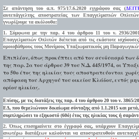
Σε απάντηση του α.π. 975/17.6.2020 εγγράφου σας (
ΔΕΙΤ
αυτεπάγγελτης αποστρατείας των Επαγγελματιών Οπλιτών
γνωρίζουμε τα ακόλουθα:
1. Σύμφωνα με την παρ. 4 του άρθρου 11 του ν. 2936/200
Επαγγελματιών Οπλιτών διέπεται από τις εκάστοτε ισχύουσες 
ομοιοβάθμους τους Μονίμους Υπαξιωματικούς μη Παραγωγικώ
Επιπλέον, όπως προκύπτει από τον συνδυασμό των δ
της παρ. 2α του άρθρου 39 του Ν.Δ. 445/1974,
οι Υπαξ
το 50ο έτος της ηλικίας τους αποστρατεύονται
χωρίς
απόφαση του Αρχηγού του οικείου Κλάδου, εντός μη
ορίου ηλικίας.
Επίσης, με τις διατάξεις της παρ. 4 του άρθρου 20 του ν. 3865/
ΕΔ, που θεμελιώνουν δικαίωμα σύνταξης από 1.1.2015 και μετά,
συμπληρώσει το εξηκοστό (60ό) έτος της ηλικίας τους ή σαράντ
2.
Όπως επισημαίνετε στο έγγραφό σας, υπάρχουν Επαγγελμα
ανωτέρω διατάξεων καλούνται να αποστρατευθούν αυτεπαγγέ