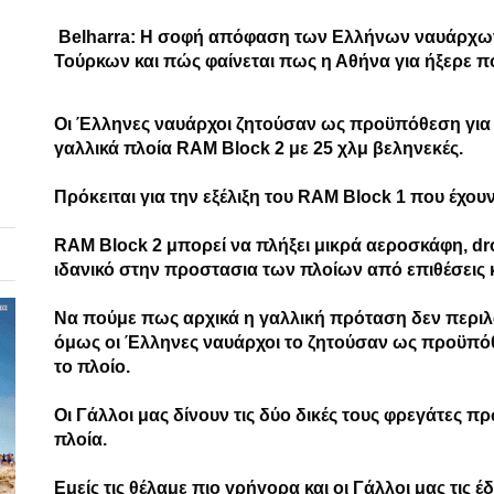
Βelharra: Η σοφή απόφαση των Ελλήνων ναυάρχων 
Τούρκων και πώς φαίνεται πως η Αθήνα για ήξερε πο
Oι Έλληνες ναυάρχοι ζητούσαν ως προϋπόθεση για τ
γαλλικά πλοία RAM Block 2 με 25 χλμ βεληνεκές.
Πρόκειται για την εξέλιξη τoυ RAM Block 1 που έχου
RAM Block 2 μπορεί να πλήξει μικρά αεροσκάφη, dr
ιδανικό στην προστασια των πλοίων από επιθέσεις
Να πούμε πως αρχικά η γαλλική πρόταση δεν περιλά
όμως οι Έλληνες ναυάρχοι το ζητούσαν ως προϋπόθ
το πλοίο.
Oι Γάλλοι μας δίνουν τις δύο δικές τους φρεγάτες 
πλοία.
Εμείς τις θέλαμε πιο γρήγορα και οι Γάλλοι μας τις