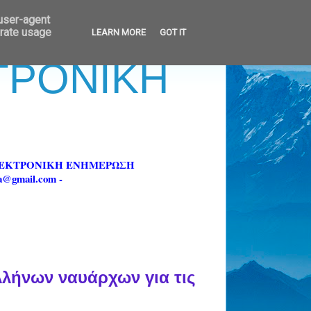
 user-agent
erate usage
LEARN MORE
GOT IT
ΚΤΡΟΝΙΚΗ
ΗΛΕΚΤΡΟΝΙΚΗ ΕΝΗΜΕΡΩΣΗ
fa@gmail.com -
λήνων ναυάρχων για τις