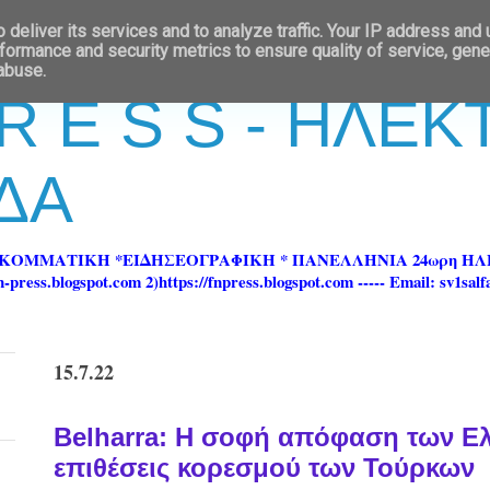
deliver its services and to analyze traffic. Your IP address and
formance and security metrics to ensure quality of service, gen
 abuse.
 R E S S - ΗΛΕ
ΔΑ
ΡΚΟΜΜΑΤΙΚΗ *ΕΙΔΗΣΕΟΓΡΑΦΙΚΗ * ΠΑΝΕΛΛΗΝΙΑ 24ωρη 
ss.blogspot.com 2)https://fnpress.blogspot.com ----- Email: sv1sal
15.7.22
Βelharra: Η σοφή απόφαση των Ελ
επιθέσεις κορεσμού των Τούρκων