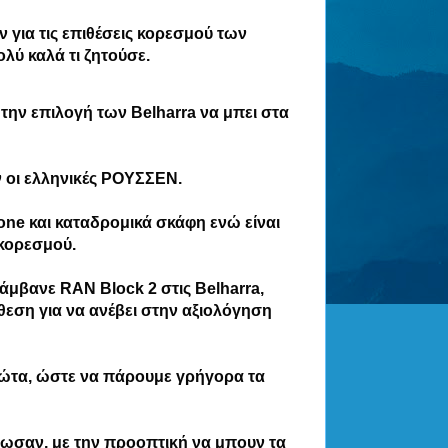
για τις επιθέσεις κορεσμού των
λύ καλά τι ζητούσε.
ην επιλογή των Belharra να μπει στα
ν oι ελληνικές ΡΟΥΣΣΕΝ.
one και καταδρομικά σκάφη ενώ είναι
 κορεσμού.
μβανε RAN Block 2 στις Belharra,
εση για να ανέβει στην αξιολόγηση
πρώτα, ώστε να πάρουμε γρήγορα τα
 έδωσαν, με την προοπτική να μπουν τα