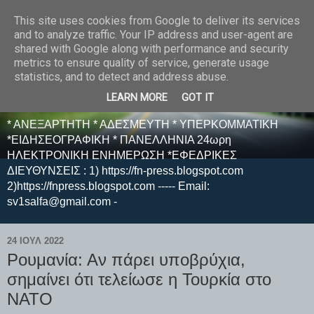
This site uses cookies from Google to deliver its services
E F E N P R E S S -
and to analyze traffic. Your IP address and user-agent are
shared with Google along with performance and security
ΗΛΕΚΤΡΟΝΙΚΗ
metrics to ensure quality of service, generate usage
statistics, and to detect and address abuse.
ΕΦΗΜΕΡΙΔΑ
LEARN MORE
GOT IT
* ΑΝΕΞΑΡΤΗΤΗ * ΑΔΕΣΜΕΥΤΗ * ΥΠΕΡΚΟΜΜΑΤΙΚΗ
*ΕΙΔΗΣΕΟΓΡΑΦΙΚΗ * ΠΑΝΕΛΛΗΝΙΑ 24ωρη
ΗΛΕΚΤΡΟΝΙΚΗ ΕΝΗΜΕΡΩΣΗ *ΕΦΕΔΡΙΚΕΣ
ΔΙΕΥΘΥΝΣΕΙΣ : 1) https://fn-press.blogspot.com
2)https://fnpress.blogspot.com ----- Email:
sv1salfa@gmail.com -
24 ΙΟΥΛ 2022
Ρουμανία: Αν πάρει υποβρύχια,
σημαίνει ότι τελείωσε η Τουρκία στο
ΝΑΤΟ