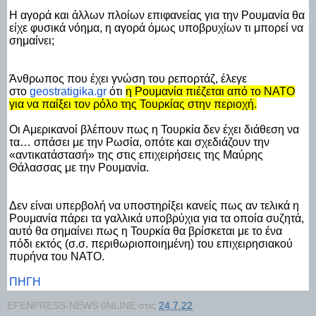
Η αγορά και άλλων πλοίων επιφανείας για την Ρουμανία θα
είχε φυσικά νόημα, η αγορά όμως υποβρυχίων τι μπορεί να
σημαίνει;
Άνθρωπος που έχει γνώση του ρεπορτάζ, έλεγε
στο
geostratigika.gr
ότι
η Ρουμανία πιέζεται από το ΝΑΤΟ
για να παίξει τον ρόλο της Τουρκίας στην περιοχή.
Οι Αμερικανοί βλέπουν πως η Τουρκία δεν έχει διάθεση να
τα… σπάσει με την Ρωσία, οπότε και σχεδιάζουν την
«αντικατάστασή» της στις επιχειρήσεις της Μαύρης
Θάλασσας με την Ρουμανία.
Δεν είναι υπερβολή να υποστηρίξει κανείς πως αν τελικά η
Ρουμανία πάρει τα γαλλικά υποβρύχια για τα οποία συζητά,
αυτό θα σημαίνει πως η Τουρκία θα βρίσκεται με το ένα
πόδι εκτός (σ.σ. περιθωριοποιημένη) του επιχειρησιακού
πυρήνα του ΝΑΤΟ.
ΠΗΓΗ
EFENPRESS-NEWS 0NLINE
στις
24.7.22