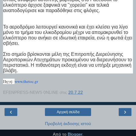
ελικόπτερο άρχισε ξαφνικά να "χορεύει" και τελικά
αναποδογύρισε και παραδόθηκε στις φλόγες.
Το αεροδρόμιο λειτουργεί κανονικά και έχει κλείσει για λίγο
μόνο το τμήμα του ελικοδρομίου μέχρι να απομακρυνθεί το
ελικόπτερο που ανήκει σε ιδιωτική εταιρεία, ενώ η φωτιά έχει
σβήσει.
Στο σημείο βρίσκονται μέλη της Επιτροπής Διερεύνησης
Αεροπορικών Ατυχημάτων προκειμένου να διερευνήσουν το
περιστατικό. Η πιθανότερη εκδοχή είναι να υπήρξε μηχανική
βλάβη.
Πηγή:
www.thetoc.gr
EFENPRESS-NEWS 0NLINE
στις
20.7.22
‹
›
Αρχική σελίδα
Προβολή έκδοσης ιστού
Από το
Blogger
.