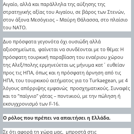
Αιγαίο, αλλά και παράλληλα της αύξησης της
στρατηγικής αξίας του Αιγαίου, σε βάρος των Στενών,
στον άξονα Μεσόγειος – Μαύρη Θάλασσα, στο πλαίσιο
του ΝΑΤΟ.
Δυο πρόσφατα γεγονότα όχι ουσιώδη αλλά
αξιοσημείωτα,
φαίνεται να συνδέονται με το θέμα: Η
πρόσφατη τουρκική παραβίαση του εναέριου χώρου
της Αλεξ/πολης ερμηνεύεται ως μήνυμα κατ΄ ευθείαν
προς τις ΗΠΑ, όπως και η πρόσφατη άρνηση από τις
ΗΠΑ, του τουρκικού αιτήματος για το Turkaegean, με 4
λόγους απόρριψης εμφανώς
προσχηματικούς. Συναφές
και το ‘’παίγνιο’’ γάτας – ποντικιού, με την πώληση ή
εκσυγχρονισμό των F-16.
Ο ρόλος που πρέπει να απαιτήσει η Ελλάδα.
Σε ότι αφορά τη χώρα μας,
μπροστά στις