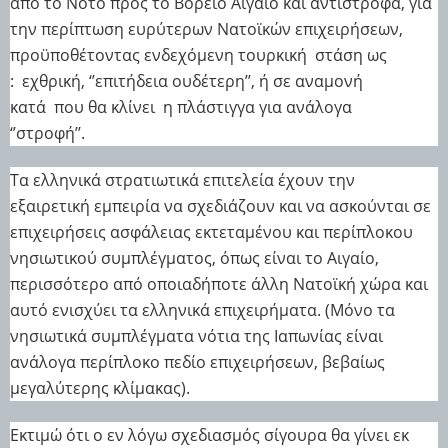
από το Νότο προς το Βόρειο Αιγαίο και αντίστροφα, για
την περίπτωση ευρύτερων Νατοϊκών επιχειρήσεων,
προϋποθέτοντας ενδεχόμενη τουρκική
στάση ως
:
εχθρική, ‘’επιτήδεια ουδέτερη’’, ή σε αναμονή
κατά
που θα κλίνει
η πλάστιγγα για ανάλογα
‘’στροφή’’.
Τα ελληνικά στρατιωτικά επιτελεία έχουν την
εξαιρετική εμπειρία να σχεδιάζουν και να ασκούνται σε
επιχειρήσεις ασφάλειας εκτεταμένου και περίπλοκου
νησιωτικού συμπλέγματος, όπως είναι το Αιγαίο,
περισσότερο από οποιαδήποτε άλλη Νατοϊκή χώρα και
αυτό ενισχύει τα ελληνικά επιχειρήματα. (Μόνο τα
νησιωτικά συμπλέγματα νότια της Ιαπωνίας είναι
ανάλογα περίπλοκο πεδίο επιχειρήσεων, βεβαίως
μεγαλύτερης κλίμακας).
Εκτιμώ ότι ο εν λόγω σχεδιασμός σίγουρα θα γίνει εκ