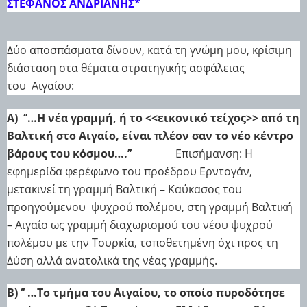
ΣΤΕΦΑΝΟΣ ΑΝΔΡΙΑΝΗΣ*
Δύο αποσπάσματα δίνουν, κατά τη γνώμη μου, κρίσιμη
διάσταση στα θέματα
στρατηγικής
ασφάλειας
του
Αιγαίου:
Α)
‘’…Η νέα γραμμή, ή το <<εικονικό τείχος>> από τη
Βαλτική στο Αιγαίο, είναι πλέον σαν το νέο κέντρο
βάρους του κόσμου….’’
Επισήμανση:
Η
εφημερίδα φερέφωνο του προέδρου Ερντογάν,
μετακινεί τη γραμμή Βαλτική – Καύκασος
του
προηγούμενου
ψυχρού πολέμου, στη γραμμή Βαλτική
– Αιγαίο
ως γραμμή διαχωρισμού του νέου ψυχρού
πολέμου με την Τουρκία, τοποθετημένη όχι προς τη
Δύση αλλά ανατολικά της νέας γραμμής.
Β) ‘’ …Το τμήμα του Αιγαίου, το οποίο πυροδότησε