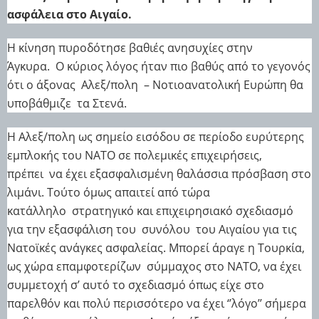
ασφάλεια στο Αιγαίο.
Η κίνηση πυροδότησε βαθιές ανησυχίες στην
Άγκυρα.
Ο κύριος λόγος ήταν πιο βαθύς από το γεγονός
ότι ο άξονας
Αλεξ/πολη
– Νοτιοανατολική Ευρώπη θα
υποβάθμιζε
τα Στενά.
Η Αλεξ/πολη ως σημείο εισόδου σε περίοδο ευρύτερης
εμπλοκής του ΝΑΤΟ σε πολεμικές επιχειρήσεις,
πρέπει
να έχει εξασφαλισμένη θαλάσσια πρόσβαση στο
λιμάνι. Τούτο όμως απαιτεί από τώρα
κατάλληλο
στρατηγικό και επιχειρησιακό σχεδιασμό
για την εξασφάλιση του
συνόλου
του Αιγαίου για τις
Νατοϊκές ανάγκες ασφαλείας. Μπορεί άραγε η Τουρκία,
ως χώρα επαμφοτερίζων
σύμμαχος στο ΝΑΤΟ, να έχει
συμμετοχή σ’ αυτό το σχεδιασμό όπως είχε στο
παρελθόν και πολύ περισσότερο να έχει ‘’λόγο’’ σήμερα