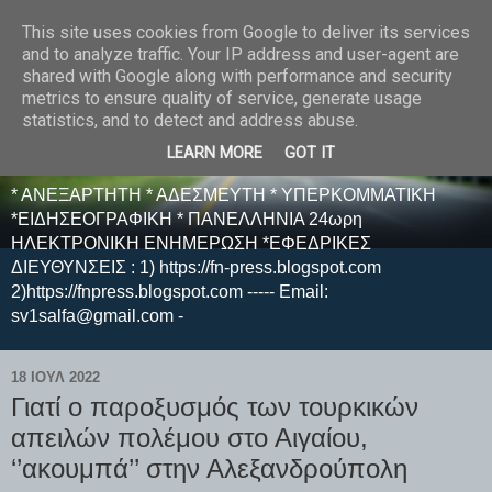
This site uses cookies from Google to deliver its services
E F E N P R E S S -
and to analyze traffic. Your IP address and user-agent are
shared with Google along with performance and security
ΗΛΕΚΤΡΟΝΙΚΗ
metrics to ensure quality of service, generate usage
statistics, and to detect and address abuse.
ΕΦΗΜΕΡΙΔΑ
LEARN MORE
GOT IT
* ΑΝΕΞΑΡΤΗΤΗ * ΑΔΕΣΜΕΥΤΗ * ΥΠΕΡΚΟΜΜΑΤΙΚΗ
*ΕΙΔΗΣΕΟΓΡΑΦΙΚΗ * ΠΑΝΕΛΛΗΝΙΑ 24ωρη
ΗΛΕΚΤΡΟΝΙΚΗ ΕΝΗΜΕΡΩΣΗ *ΕΦΕΔΡΙΚΕΣ
ΔΙΕΥΘΥΝΣΕΙΣ : 1) https://fn-press.blogspot.com
2)https://fnpress.blogspot.com ----- Email:
sv1salfa@gmail.com -
18 ΙΟΥΛ 2022
Γιατί ο παροξυσμός των τουρκικών
απειλών πολέμου στο Αιγαίου,
‘’ακουμπά’’ στην Αλεξανδρούπολη