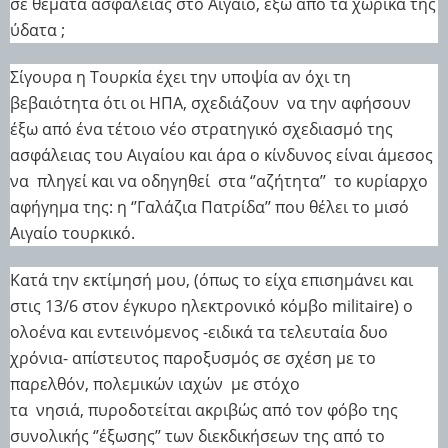
σε θέματα ασφάλειας στο Αιγαίο, έξω από τα χωρικά της
ύδατα ;
Σίγουρα η Τουρκία έχει την υποψία αν όχι τη
βεβαιότητα ότι οι ΗΠΑ,
σχεδιάζουν
να την αφήσουν
έξω από
ένα τέτοιο νέο στρατηγικό σχεδιασμό της
ασφάλειας του Αιγαίου και άρα ο κίνδυνος είναι άμεσος
να
πληγεί και να οδηγηθεί
στα ‘’αζήτητα’’
το κυρίαρχο
αφήγημα της: η ‘’Γαλάζια Πατρίδα’’ που θέλει το μισό
Αιγαίο τουρκικό.
Κατά την εκτίμησή μου, (όπως το είχα επισημάνει και
στις 13/6 στον έγκυρο ηλεκτρονικό κόμβο militaire) ο
ολοένα και εντεινόμενος -ειδικά τα τελευταία δυο
χρόνια- απίστευτος παροξυσμός σε σχέση με το
παρελθόν,
πολεμικών ιαχών
με στόχο
τα
νησιά,
πυροδοτείται ακριβώς από τον φόβο της
συνολικής ‘’έξωσης’’ των διεκδικήσεων της από το