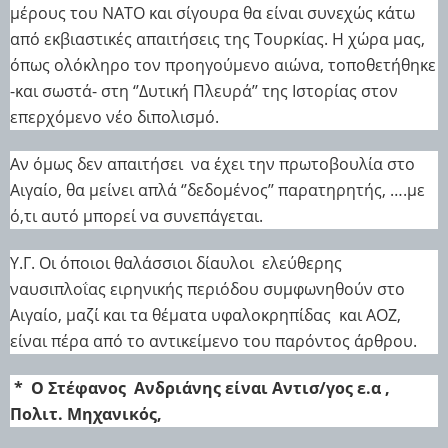
μέρους του ΝΑΤΟ και σίγουρα θα είναι συνεχώς κάτω
από εκβιαστικές απαιτήσεις της Τουρκίας. Η χώρα μας,
όπως ολόκληρο τον προηγούμενο αιώνα, τοποθετήθηκε
-και σωστά- στη ‘’Δυτική Πλευρά’’ της Ιστορίας στον
επερχόμενο νέο διπολισμό.
Αν όμως δεν απαιτήσει
να έχει την πρωτοβουλία στο
Αιγαίο, θα μείνει απλά ‘’δεδομένος’’ παρατηρητής, ….με
ό,τι αυτό μπορεί να συνεπάγεται.
Υ.Γ.
Οι όποιοι θαλάσσιοι δίαυλοι
ελεύθερης
ναυσιπλοΐας ειρηνικής περιόδου συμφωνηθούν στο
Αιγαίο, μαζί και τα θέματα υφαλοκρηπίδας
και ΑΟΖ,
είναι πέρα από το αντικείμενο του παρόντος άρθρου.
*
Ο Στέφανος
Ανδριάνης είναι Αντισ/γος ε.α ,
Πολιτ. Μηχανικός,