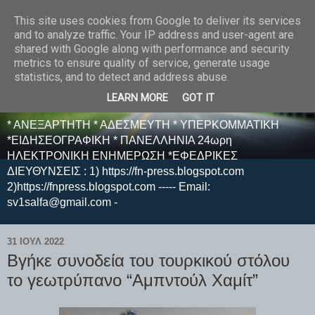
This site uses cookies from Google to deliver its services
E F E N P R E S S -
and to analyze traffic. Your IP address and user-agent are
shared with Google along with performance and security
ΗΛΕΚΤΡΟΝΙΚΗ
metrics to ensure quality of service, generate usage
statistics, and to detect and address abuse.
ΕΦΗΜΕΡΙΔΑ
LEARN MORE
GOT IT
* ΑΝΕΞΑΡΤΗΤΗ * ΑΔΕΣΜΕΥΤΗ * ΥΠΕΡΚΟΜΜΑΤΙΚΗ
*ΕΙΔΗΣΕΟΓΡΑΦΙΚΗ * ΠΑΝΕΛΛΗΝΙΑ 24ωρη
ΗΛΕΚΤΡΟΝΙΚΗ ΕΝΗΜΕΡΩΣΗ *ΕΦΕΔΡΙΚΕΣ
ΔΙΕΥΘΥΝΣΕΙΣ : 1) https://fn-press.blogspot.com
2)https://fnpress.blogspot.com ----- Email:
sv1salfa@gmail.com -
31 ΙΟΥΛ 2022
Βγήκε συνοδεία του τουρκικού στόλου
το γεωτρύπανο “Αμπντούλ Χαμίτ”