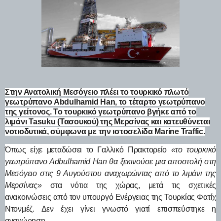
Στην Ανατολική Μεσόγειο πλέει το τουρκικό πλωτό
γεωτρύπανο Abdulhamid Han, το τέταρτο γεωτρύπανο
της γείτονος. Το τουρκικό γεωτρύπανο βγήκε από το
λιμάνι Tasuku (Τασουκού) της Μερσίνας και κατευθύνεται
νοτιοδυτικά, σύμφωνα με την ιστοσελίδα Marine Traffic.
Όπως είχε μεταδώσει το Γαλλικό Πρακτορείο
«το τουρκικό
γεωτρύπανο Adbulhamid Han θα ξεκινούσε μια αποστολή στη
Μεσόγειο στις 9 Αυγούστου αναχωρώντας από το λιμάνι της
Μερσίνας»
στα νότια της χώρας, μετά τις σχετικές
ανακοινώσεις από τον υπουργό Ενέργειας της Τουρκίας Φατίχ
Ντονμέζ. Δεν έχει γίνει γνωστό γιατί επισπεύστηκε η
αναχώρηση.