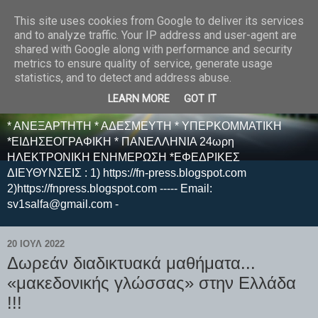
This site uses cookies from Google to deliver its services
E F E N P R E S S -
and to analyze traffic. Your IP address and user-agent are
shared with Google along with performance and security
ΗΛΕΚΤΡΟΝΙΚΗ
metrics to ensure quality of service, generate usage
statistics, and to detect and address abuse.
ΕΦΗΜΕΡΙΔΑ
LEARN MORE
GOT IT
* ΑΝΕΞΑΡΤΗΤΗ * ΑΔΕΣΜΕΥΤΗ * ΥΠΕΡΚΟΜΜΑΤΙΚΗ
*ΕΙΔΗΣΕΟΓΡΑΦΙΚΗ * ΠΑΝΕΛΛΗΝΙΑ 24ωρη
ΗΛΕΚΤΡΟΝΙΚΗ ΕΝΗΜΕΡΩΣΗ *ΕΦΕΔΡΙΚΕΣ
ΔΙΕΥΘΥΝΣΕΙΣ : 1) https://fn-press.blogspot.com
2)https://fnpress.blogspot.com ----- Email:
sv1salfa@gmail.com -
20 ΙΟΥΛ 2022
Δωρεάν διαδικτυακά μαθήματα...
«μακεδονικής γλώσσας» στην Ελλάδα
!!!