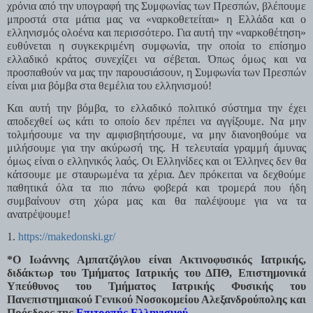
χρόνια από την υπογραφή της Συμφωνίας των Πρεσπών, βλέπουμε 
μπροστά στα μάτια μας να «ναρκοθετείται» η Ελλάδα και ο 
ελληνισμός ολοένα και περισσότερο. Για αυτή την «ναρκοθέτηση» 
ευθύνεται η συγκεκριμένη συμφωνία, την οποία το επίσημο 
ελλαδικό κράτος συνεχίζει να σέβεται. Όπως όμως και να 
προσπαθούν να μας την παρουσιάσουν, η Συμφωνία των Πρεσπών 
είναι μια βόμβα στα θεμέλια του ελληνισμού!
Και αυτή την βόμβα, το ελλαδικό πολιτικό σύστημα την έχει 
αποδεχθεί ως κάτι το οποίο δεν πρέπει να αγγίξουμε. Να μην 
τολμήσουμε να την αμφισβητήσουμε, να μην διανοηθούμε να 
μιλήσουμε για την ακύρωσή της. Η τελευταία γραμμή άμυνας 
όμως είναι ο ελληνικός λαός. Οι Ελληνίδες και οι Έλληνες δεν θα 
κάτσουμε με σταυρωμένα τα χέρια. Δεν πρόκειται να δεχθούμε 
παθητικά όλα τα πιο πάνω φοβερά και τρομερά που ήδη 
συμβαίνουν στη χώρα μας και θα παλέψουμε για να τα 
ανατρέψουμε!
1. 
https://makedonski.gr/
*Ο Ιωάννης Αμπατζόγλου είναι Ακτινοφυσικός Ιατρικής, 
διδάκτωρ του Τμήματος Ιατρικής του ΔΠΘ, Επιστημονικά 
Υπεύθυνος του Τμήματος Ιατρικής Φυσικής του 
Πανεπιστημιακού Γενικού Νοσοκομείου Αλεξανδρούπολης και 
Πρόεδρος της 
Επιτροπής Ελληνισμού
.