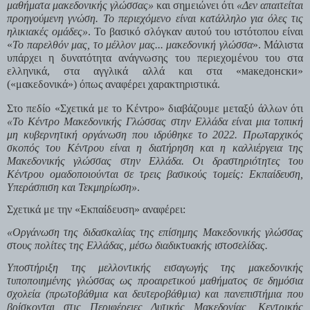
μαθήματα μακεδονικής γλώσσας»
 και σημειώνει ότι 
«Δεν απαιτείται 
προηγούμενη γνώση. Το περιεχόμενο είναι κατάλληλο για όλες τις 
ηλικιακές ομάδες»
. Το βασικό σλόγκαν αυτού του ιστότοπου είναι 
«
Το παρελθόν μας, το μέλλον μας... μακεδονική γλώσσα
». Μάλιστα 
υπάρχει η δυνατότητα ανάγνωσης του περιεχομένου του στα 
ελληνικά, στα αγγλικά αλλά και στα «македонски» 
(«μακεδονικά») όπως αναφέρει χαρακτηριστικά.
Στο πεδίο «Σχετικά με το Κέντρο» διαβάζουμε μεταξύ άλλων ότι 
«Το Κέντρο Μακεδονικής Γλώσσας στην Ελλάδα είναι μια τοπική 
μη κυβερνητική οργάνωση που ιδρύθηκε το 2022. Πρωταρχικός 
σκοπός του Κέντρου είναι η διατήρηση και η καλλιέργεια της 
Μακεδονικής γλώσσας στην Ελλάδα. Οι δραστηριότητες του 
Κέντρου ομαδοποιούνται σε τρεις βασικούς τομείς: Εκπαίδευση, 
Yπεράσπιση και Τεκμηρίωση»
.
Σχετικά με την «Εκπαίδευση» αναφέρει:
«Οργάνωση της διδασκαλίας της επίσημης Μακεδονικής γλώσσας 
στους πολίτες της Ελλάδας, μέσω διαδικτυακής ιστοσελίδας.
Υποστήριξη της μελλοντικής εισαγωγής της μακεδονικής 
τυποποιημένης γλώσσας ως προαιρετικού μαθήματος σε δημόσια 
σχολεία (πρωτοβάθμια και δευτεροβάθμια) και πανεπιστήμια που 
βρίσκονται στις Περιφέρειες Δυτικής Μακεδονίας, Κεντρικής 