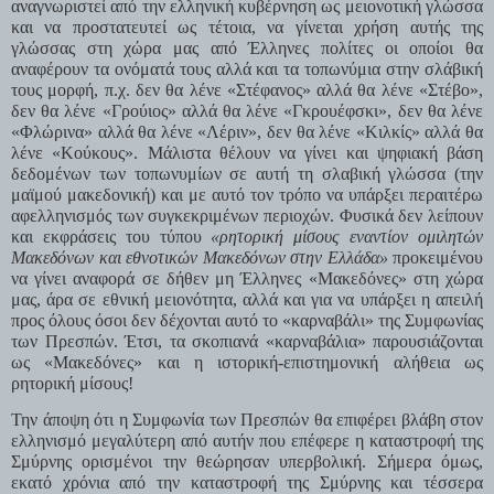
αναγνωριστεί από την ελληνική κυβέρνηση ως μειονοτική γλώσσα 
και να προστατευτεί ως τέτοια, να γίνεται χρήση αυτής της 
γλώσσας στη χώρα μας από Έλληνες πολίτες οι οποίοι θα 
αναφέρουν τα ονόματά τους αλλά και τα τοπωνύμια στην σλάβική 
τους μορφή, π.χ. δεν θα λένε «Στέφανος» αλλά θα λένε «Στέβο», 
δεν θα λένε «Γρούιος» αλλά θα λένε «Γκρουέφσκι», δεν θα λένε 
«Φλώρινα» αλλά θα λένε «Λέριν», δεν θα λένε «Κιλκίς» αλλά θα 
λένε «Κούκους». Μάλιστα θέλουν να γίνει και ψηφιακή βάση 
δεδομένων των τοπωνυμίων σε αυτή τη σλαβική γλώσσα (την 
μαϊμού μακεδονική) και με αυτό τον τρόπο να υπάρξει περαιτέρω 
αφελληνισμός των συγκεκριμένων περιοχών. Φυσικά δεν λείπουν 
και εκφράσεις του τύπου 
«ρητορική μίσους εναντίον ομιλητών 
Μακεδόνων και εθνοτικών Μακεδόνων στην Ελλάδα»
 προκειμένου 
να γίνει αναφορά σε δήθεν μη Έλληνες «Μακεδόνες» στη χώρα 
μας, άρα σε εθνική μειονότητα, αλλά και για να υπάρξει η απειλή 
προς όλους όσοι δεν δέχονται αυτό το «καρναβάλι» της Συμφωνίας 
των Πρεσπών. Έτσι, τα σκοπιανά «καρναβάλια» παρουσιάζονται 
ως «Μακεδόνες» και η ιστορική-επιστημονική αλήθεια ως 
ρητορική μίσους!
Την άποψη ότι η Συμφωνία των Πρεσπών θα επιφέρει βλάβη στον 
ελληνισμό μεγαλύτερη από αυτήν που επέφερε η καταστροφή της 
Σμύρνης ορισμένοι την θεώρησαν υπερβολική. Σήμερα όμως, 
εκατό χρόνια από την καταστροφή της Σμύρνης και τέσσερα 