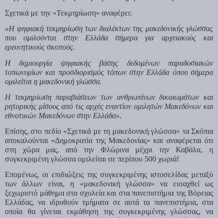
Σχετικά με την «Τεκμηρίωση» αναφέρει:
«Η ψηφιακή τεκμηρίωση των διαλέκτων της μακεδονικής γλώσσας 
που ομιλούνται στην Ελλάδα σήμερα για αρχειακούς και 
ερευνητικούς σκοπούς.
Η δημιουργία ψηφιακής βάσης δεδομένων παραδοσιακών 
τοπωνυμίων και προσδιορισμός τόπων στην Ελλάδα όπου σήμερα 
ομιλείται η μακεδονική γλώσσα.
Η τεκμηρίωση παραβιάσεων των ανθρωπίνων δικαιωμάτων και 
ρητορικής μίσους από τις αρχές εναντίον ομιλητών Μακεδόνων και 
εθνοτικών Μακεδόνων στην Ελλάδα»
.
Επίσης, στο πεδίο «Σχετικά με τη μακεδονική γλώσσα» τα Σκόπια 
αποκαλούνται «Δημοκρατία της Μακεδονίας» και αναφέρεται ότι 
στη χώρα μας, από την Φλώρινα μέχρι την Καβάλα, η 
συγκεκριμένη γλώσσα ομιλείται σε περίπου 500 χωριά!
Επομένως, οι επιδιώξεις της συγκεκριμένης ιστοσελίδας μεταξύ 
των άλλων είναι, η «μακεδονική γλώσσα» να εισαχθεί ως 
ξεχωριστό μάθημα στα σχολεία και στα πανεπιστήμια της Βόρειας 
Ελλάδας, να ιδρυθούν τμήματα σε αυτά τα πανεπιστήμια, στα 
οποία θα γίνεται εκμάθηση της συγκεκριμένης γλώσσας, να 