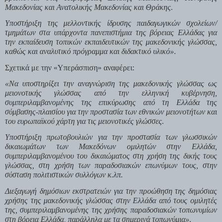
Μακεδονίας και Ανατολικής Μακεδονίας και Θράκης.
Υποστήριξη της μελλοντικής ίδρυσης παιδαγωγικών σχολείων/
τμημάτων στα υπάρχοντα πανεπιστήμια της βόρειας Ελλάδας για 
την εκπαίδευση τοπικών εκπαιδευτικών της μακεδονικής γλώσσας, 
καθώς και αναλυτικό πρόγραμμα και διδακτικό υλικό»
.
Σχετικά με την «Υπεράσπιση» αναφέρει:
«Να υποστηρίξει την αναγνώριση της μακεδονικής γλώσσας ως 
μειονοτικής γλώσσας από την ελληνική κυβέρνηση, 
συμπεριλαμβανομένης της επικύρωσης από τη Ελλάδα της 
σύμβασης-πλαισίου για την προστασία των εθνικών μειονοτήτων και 
του ευρωπαϊκού χάρτη για τις μειονοτικές γλώσσες.
Υποστήριξη πρωτοβουλιών για την προστασία των γλωσσικών 
δικαιωμάτων των Μακεδόνων ομιλητών στην Ελλάδα, 
συμπεριλαμβανομένου του δικαιώματος στη χρήση της δικής τους 
γλώσσας, στη χρήση των παραδοσιακών επωνύμων τους, στην 
σύσταση πολιτιστικών συλλόγων κ.λπ.
Διεξαγωγή δημόσιων εκστρατειών για την προώθηση της δημόσιας 
χρήσης της μακεδονικής γλώσσας στην Ελλάδα από τους ομιλητές 
της, συμπεριλαμβανομένης της χρήσης παραδοσιακών τοπωνυμίων 
στη βόρεια Ελλάδα, παράλληλα με τα σημερινά τοπωνύμια»
.