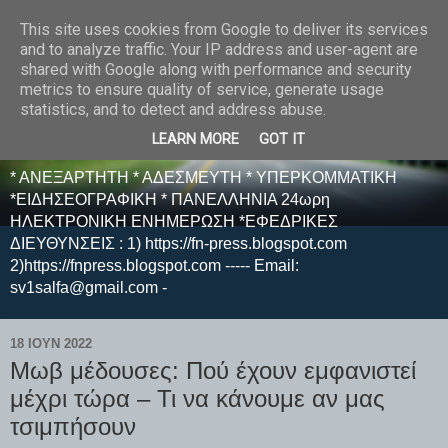
This site uses cookies from Google to deliver its services
E F E N P R E S S -
and to analyze traffic. Your IP address and user-agent are
shared with Google along with performance and security
ΗΛΕΚΤΡΟΝΙΚΗ
metrics to ensure quality of service, generate usage
statistics, and to detect and address abuse.
ΕΦΗΜΕΡΙΔΑ
LEARN MORE
GOT IT
* ΑΝΕΞΑΡΤΗΤΗ * ΑΔΕΣΜΕΥΤΗ * ΥΠΕΡΚΟΜΜΑΤΙΚΗ
*ΕΙΔΗΣΕΟΓΡΑΦΙΚΗ * ΠΑΝΕΛΛΗΝΙΑ 24ωρη
ΗΛΕΚΤΡΟΝΙΚΗ ΕΝΗΜΕΡΩΣΗ *ΕΦΕΔΡΙΚΕΣ
ΔΙΕΥΘΥΝΣΕΙΣ : 1) https://fn-press.blogspot.com
2)https://fnpress.blogspot.com ----- Email:
sv1salfa@gmail.com -
18 ΙΟΥΝ 2022
Μωβ μέδουσες: Πού έχουν εμφανιστεί
μέχρι τώρα – Τι να κάνουμε αν μας
τσιμπήσoυν