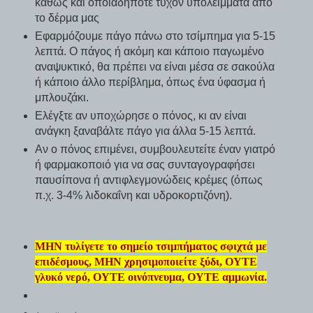
καθώς και οποιαδήποτε τυχόν υπολείμματα από
το δέρμα μας
Εφαρμόζουμε πάγο πάνω στο τσίμπημα για 5-15
λεπτά. Ο πάγος ή ακόμη και κάποιο παγωμένο
αναψυκτικό, θα πρέπει να είναι μέσα σε σακούλα
ή κάποιο άλλο περίβλημα, όπως ένα ύφασμα ή
μπλουζάκι.
Ελέγξτε αν υποχώρησε ο πόνος, κι αν είναι
ανάγκη ξαναβάλτε πάγο για άλλα 5-15 λεπτά.
Αν ο πόνος επιμένει, συμβουλευτείτε έναν γιατρό
ή φαρμακοποιό για να σας συνταγογραφήσει
παυσίπονα ή αντιφλεγμονώδεις κρέμες (όπως
π.χ. 3-4% λιδοκαΐνη και υδροκορτιζόνη).
MHN τυλίγετε το σημείο τσιμπήματος σφιχτά με
επιδέσμους, ΜΗΝ χρησιμοποιείτε ξύδι, ΟΥΤΕ
γλυκό νερό, ΟΥΤΕ οινόπνευμα, ΟΥΤΕ αμμωνία.