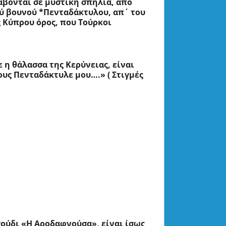
άβονται σε μυστική σπηλιά, από 
ύ βουνού *Πενταδάκτυλου, απ΄ του 
Κύπρου όρος, που Τούρκοι 
 η θάλασσα της Κερύνειας, είναι 
ς Πενταδάκτυλε μου….» ( Στιγμές 
ούδι «Η Αροδαφνούσα», είναι ίσως 