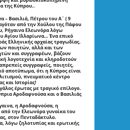
α της Κύπρου..
– Βασιλιά, Πέτρου του Α΄ ( 9 
αταγόταν από την Χούλου της Πάφου 
υ, Ρήγαινα Ελεωνόρα λόγω 
ου Αγίου Ιλλαρίωνα… Ένα επικό 
άς Ελληνικής αρχαίας τραγωδίας. 
ν ποιητών, αλλά και των 
ών και συγγραφέων, βάζουν 
κή λογοτεχνία και κληροδοτούν 
απρεπείς συγγραφείς, ποιητές, 
ό αποτύπωμα, ότι η Κύπρος είναι 
λιτισμού, πνευματικό κέντρο 
!                                          
           Ένας μεγάλος έρωτας με τραγικό επίλογο.    
 Η πανέμορφη Κύπρια Αροδαφνούσα και ο Βασιλιάς 
αινα, η Αροδαφνούσα, η 
από την Ελεωνόρα γυναίκα του 
ς, στον Πενταδάκτυλο. 
ια, λόγω ζηλοτυπίας και ερωτικής 