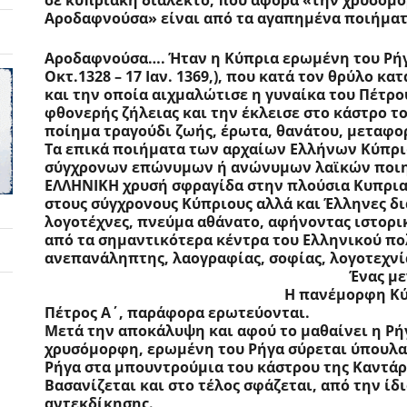
Αροδαφνούσα» είναι από τα αγαπημένα ποιήματ
Αροδαφνούσα…. Ήταν η Κύπρια ερωμένη του Ρήγα 
Οκτ.1328 – 17 Ιαν. 1369,), που κατά τον θρύλο κ
και την οποία αιχμαλώτισε η γυναίκα του Πέτρο
φθονερής ζήλειας και την έκλεισε στο κάστρο τ
ποίημα τραγούδι ζωής, έρωτα, θανάτου, μεταφορ
Τα επικά ποιήματα των αρχαίων Ελλήνων Κύπριω
σύγχρονων επώνυμων ή ανώνυμων λαϊκών ποιητ
ΕΛΛΗΝΙΚΗ χρυσή σφραγίδα στην πλούσια Κυπρια
στους σύγχρονους Κύπριους αλλά και Έλληνες δι
λογοτέχνες, πνεύμα αθάνατο, αφήνοντας ιστορικ
από τα σημαντικότερα κέντρα του Ελληνικού πο
ανεπανάληπτης, λαογραφίας, σοφίας, λογοτεχνίας και Ιστορίας
                                                                         
                                                                 
Πέτρος Α΄, παράφορα ερωτεύονται.
Μετά την αποκάλυψη και αφού το μαθαίνει η Ρήγ
χρυσόμορφη, ερωμένη του Ρήγα σύρεται ύπουλα 
Ρήγα στα μπουντρούμια του κάστρου της Καντάρα
Βασανίζεται και στο τέλος σφάζεται, από την ίδ
αντεκδίκησης.