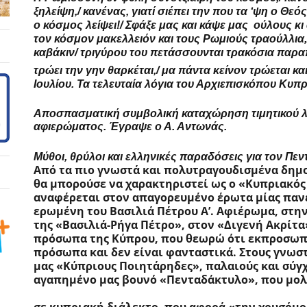
ξηλείψη,/ κανένας, γιατί σιέπει την που τα ‘ψη ο Θεό
ο κόσμος λείψει!/ Σφάξε μας και κάψε μας  ούλους κι 
τον κόσμον μακελλειόν και τους Ρωμιούς τραούλλια,
καβάκιν/ τριγύρου του πετάσσουνται τρακόσια παραπού
τρώει την γην θαρκέται,/ μα πάντα κείνον τρώεται και
Ιουλίου. Τα τελευταία λόγια του Αρχιεπισκόπου Κυπ
Αποσπασματική συμβολική καταχώρηση τιμητικού λυρ
αφιερώματος. Έγραψε ο Α. Αντωνάς.
Μύθοι, θρύλοι και ελληνικές παραδόσεις για τον Πεντα
Από τα πιο γνωστά και πολυτραγουδισμένα δημο
θα μπορούσε να χαρακτηριστεί ως ο «Κυπριακός 
αναφέρεται στον απαγορευμένο έρωτα μίας παν
ερωμένη του Βασιλιά Πέτρου Α’.
Αφιέρωμα, στην
της «Βασιλιά-Ρήγα Πέτρο», στον «Διγενή Ακρίτα»
πρόσωπα της Κύπρου, που θεωρώ ότι εκπροσωπο
πρόσωπα και δεν είναι φανταστικά. Στους γνωσ
μας «Κύπριους Ποιητάρηδες», παλαιούς και σύγχ
αγαπημένο μας βουνό «Πενταδάκτυλο», που μο
σε κυπριακή διάλεκτο, που αφορά «την χρυσόμ