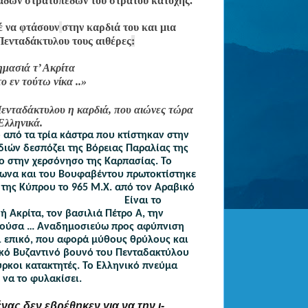
κάδων στρατοπέδων του στρατού κατοχής.
έ να φτάσουν
στην καρδιά του και μια 
Πενταδάκτυλου τους
 αιθέρες
:
μασιά τ’ Ακρίτα
ο εν τούτω νίκα ..»
ενταδάκτυλου η καρδιά, που αιώνες τώρα 
λληνικά.
 από τα τρία κάστρα που κτίστηκαν στην 
ιών δεσπόζει της Βόρειας Παραλίας της 
ο στην χερσόνησο της Καρπασίας. Το 
ίωνα και του Βουφαβέντου πρωτοκτίστηκε 
 της Κύπρου το 965 Μ.Χ. από τον Αραβικό 
                                              Είναι το 
 Ακρίτα, τον βασιλιά Πέτρο Α, την 
τούσα … Αναδημοσιεύω προς αφύπνιση 
ι επικό, που αφορά μύθους θρύλους και 
κό Βυζαντινό βουνό του Πενταδακτύλου 
κοι κατακτητές. Το Ελληνικό πνεύμα 
 να το φυλακίσει.
ας δεν εβρέθηκεν για να την ι-