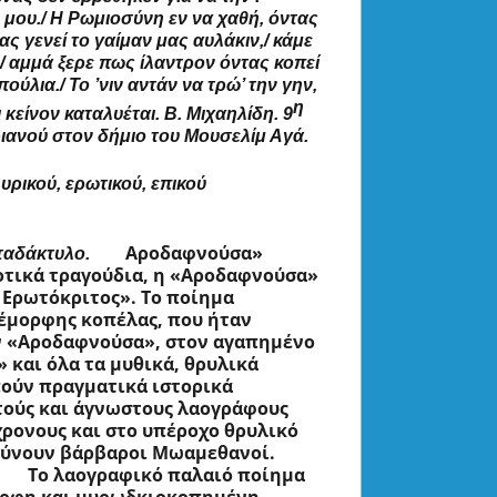
ς μου./ Η Ρωμιοσύνη εν να χαθή, όντας 
ας γενεί το γαίμαν μας αυλάκιν,/ κάμε 
/ αμμά ξερε πως ίλαντρον όντας κοπεί 
λια./ Το ’νιν αντάν να τρώ’ την γην, 
η
 κείνον καταλυέται. Β. Μιχαηλίδη. 9
ριανού στον δήμιο του Μουσελίμ Αγά.
ικού, ερωτικού, επικού 
Αροδαφνούσα»
δάκτυλο.        
τικά τραγούδια, η «Αροδαφνούσα» 
Ερωτόκριτος». Το ποίημα 
έμορφης κοπέλας, που ήταν 
 «Αροδαφνούσα», στον αγαπημένο 
 και όλα τα μυθικά, θρυλικά 
ύν πραγματικά ιστορικά 
τούς και άγνωστους λαογράφους 
ρονους και στο υπέροχο θρυλικό 
λύνουν βάρβαροι Μωαμεθανοί.
Το λαογραφικό παλαιό ποίημα 
ορφη και μυρωδκιοκοπημένη 