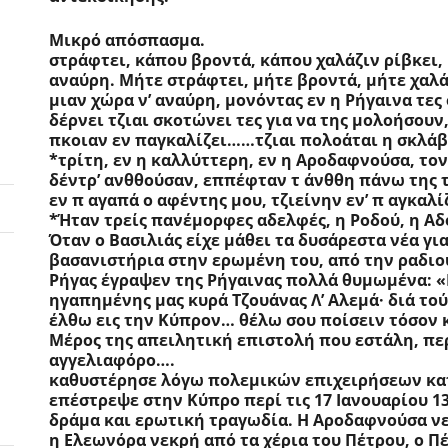
Μικρό απόσπασμα.                                                                
στράφτει, κάπου βροντά, κάπου χαλάζιν ρίβκει,
αναύρη. Μήτε στράφτει, μήτε βροντά, μήτε χαλάζ
μιαν χώρα ν’ αναύρη, μονόντας εν η Ρήγαινα τες σ
δέρνει τζιαι σκοτώνει τες για να της μολοήσουν,
πκοιαν εν παγκαλίζει……τζιαι πολοάται η σκλάβα 
*τρίτη, εν η καλλύττερη, εν η Αροδαφνούσα, το
δέντρ’ ανθθούσαν, εππέφταν τ άνθθη πάνω της 
εν π αγαπά ο αφέντης μου, τζιείνην εν’ π αγκαλί
*Ήταν τρείς πανέμορφες αδελφές, η Ροδού, η Α
Όταν ο Βασιλιάς είχε μάθει τα δυσάρεστα νέα για
βασανιστήρια στην ερωμένη του, από την ραδιούργα γυ
Ρήγας έγραψεν της Ρήγαινας πολλά θυμωμένα: «Ε
ηγαπημένης μας κυρά Τζουάνας Λ’ Αλεμά· διά τού
έλθω εις την Κύπρον… θέλω σου ποίσειν τόσον 
Μέρος της απειλητική επιστολή που εστάλη, περί
αγγελιαφόρο….                                                                     
καθυστέρησε λόγω πολεμικών επιχειρήσεων κα
επέστρεψε στην Κύπρο περί τις 17 Ιανουαρίου 13
δράμα και ερωτική τραγωδία. Η Αροδαφνούσα νεκ
η Ελεωνόρα νεκρή από τα χέρια του Πέτρου, ο Πέ