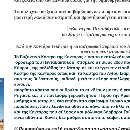
και ξυλεία από τον Πενταδάκτυλο, για την δημιουργία δε
Τα σπλάχνα του ξεσκί
σ
ανε οι βάρβαροι, δεν μπόρεσαν ποτ
βροντερή λαλιά
σαν αστραπή και βροντή
ακούγεται στου
 
«Βουνό μου Πενταδάχτυλε πατη
θα λάμψει τ’ άστρο μια νυχτιά και τ
Από την Καντάρα ξεκίνησε η καταστροφική πυρκαϊά του Π
ακατάπαυστα κτυπούσε Ε
Το Βυζαντινό Κάστρο της Καντάρας είναι το ανατολικότερο
 οροσειρά του Πενταδακτύλου. Κτισμένο σε ύψος 2068 ποδ
Κύπρου, της πεδιάδας της Μεσαριάς και ελέγχει την είσοδ
Κάστρο της Καντάρας όπως και  τα Κάστρα του Αγίου Ιλαρ
από τους Βυζαντινούς,  πιθανό  μετά την πλήρη απαλλαγή
κίνδυνο.                                                                                    
απόρθητο κάστρο που οι θρύλοι το συνδέουν με τον Διγενή
Ρήγαινα και την πανέμορφη ερωμένη του Πέτρου την Αρε
μνήμης και ιστορίας, ένα επιθανάτιο αφιέρωμα λυρικό κα
παραδόσεις, που πλανώνται αθάνατα πάνω από το Ελληνι
και της Καντάρας που σύλησαν και μόλυναν βάρβαροι Τούρ
είναι αθάνατο. Κανείς δεν μπόρεσε ούτε να το κάψει, ούτε
Η Ρωμιοσύνη εν φυλή συνότζιαιρη του κόσμου,/ κανέν