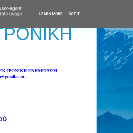
 user-agent
erate usage
LEARN MORE
GOT IT
ΚΤΡΟΝΙΚΗ
ΗΛΕΚΤΡΟΝΙΚΗ ΕΝΗΜΕΡΩΣΗ
fa@gmail.com -
ού