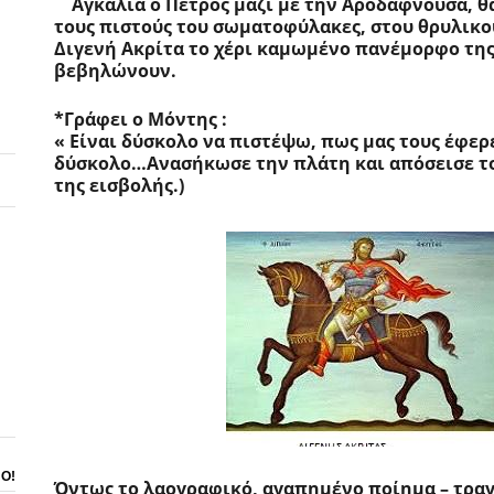
    Αγκαλιά ο Πέτρος μαζί με την Αροδαφνούσα, θ
τους πιστούς του σωματοφύλακες, στου θρυλικο
Διγενή Ακρίτα το χέρι καμωμένο πανέμορφο της 
βεβηλώνουν.
*Γράφει ο Μόντης :
« Είναι δύσκολο να πιστέψω, πως μας τους έφερε
δύσκολο…Ανασήκωσε την πλάτη και απόσεισε του
της εισβολής.)
ΝΟ!
Όντως το λαογραφικό, αγαπημένο ποίημα – τραγ