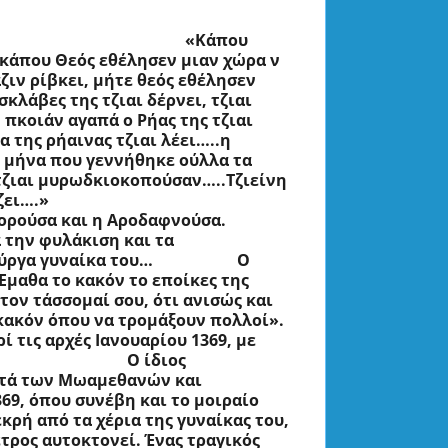
                                           «Κάπου 
 κάπου Θεός εθέλησεν μιαν χώρα ν 
ιν ρίβκει, μήτε θεός εθέλησεν 
κλάβες της τζιαι δέρνει, τζιαι 
 πκοιάν αγαπά ο Ρήας της τζιαι 
της ρήαινας τζιαι λέει…..η 
ν μήνα που γεννήθηκε ούλλα τα 
τζιαι μυρωδκιοκοπούσαν…..Τζιείνη 
ζει….»
δορούσα και η Αροδαφνούσα.
 την φυλάκιση και τα 
ναίκα του…                     Ο 
μαθα το κακόν το εποίκες της 
τον τάσσομαί σου, ότι ανισώς και 
κακόν όπου να τρομάξουν πολλοί».
 τις αρχές Ιανουαρίου 1369, με 
                               Ο ίδιος 
τά των Μωαμεθανών και 
69, όπου συνέβη και το μοιραίο 
ρή από τα χέρια της γυναίκας του, 
τρος αυτοκτονεί. Ένας τραγικός 