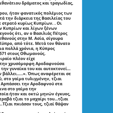
ιθανάτιου δράματος και τραγωδίας, 
ρου, ήταν φανατικός πολέμιος των 
 την διάρκεια της Βασιλείας του 
 στρατό κυρίως Κυπρίων. . Οι 
ων Κυπρίων και λίγων ξένων 
ονός ότι, αν ο Βασιλιάς Πέτρος 
θανούς στην Μ. Ασία, σίγουρα 
Κύπρο, από τότε. Μετά τον θάνατο 
ια πολλά χρόνια, η Κύπρος 
 Οθωμανούς.                           
χώς το μοιραίο πλέον είχε 
, την χρυσόμορφη Αροδαφνούσα 
 την γυναίκα του και αυτοκτονεί… 
ην βάλλει…..». Όπως αναφέρεται σε 
 στο γαίμα τυλιγμένην, τζιαι 
. Αρπάσσει την Αροδαφνού στα 
ινα στο γαίμα την 
ία ήταν και οκτώ μηνών έγκυος, 
αβά τζιαι το μαχαίρι του…τζιαι 
.Τζιαι πκιάσαν τους, τζιαί θάψαν 
                                                    