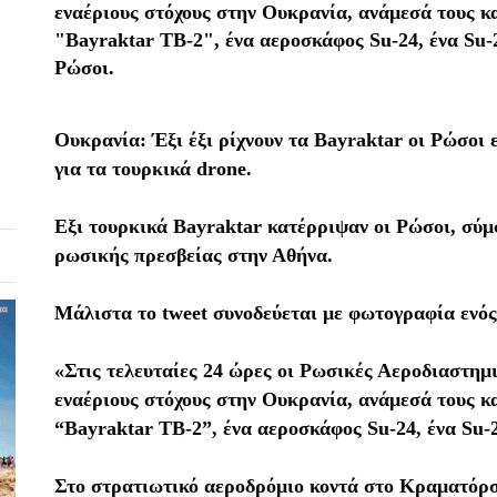
εναέριους στόχους στην Ουκρανία, ανάμεσά τους κ
"Bayraktar TB-2", ένα αεροσκάφος Su-24, ένα Su-2
Ρώσοι.
Ουκρανία:
Έξι έξι ρίχνουν τα Bayraktar oι Ρώσοι 
για τα τουρκικά drone.
Eξι τουρκικά Βayraktar κατέρριψαν oι Ρώσοι, σύ
ρωσικής πρεσβείας στην Αθήνα.
Μάλιστα το tweet συνοδεύεται με φωτογραφία ενός
«Στις τελευταίες 24 ώρες οι Ρωσικές Αεροδιαστημ
εναέριους στόχους στην Ουκρανία, ανάμεσά τους κ
“Bayraktar TB-2”, ένα αεροσκάφος Su-24, ένα Su-2
Στο στρατιωτικό αεροδρόμιο κοντά στο Κραματόρσ