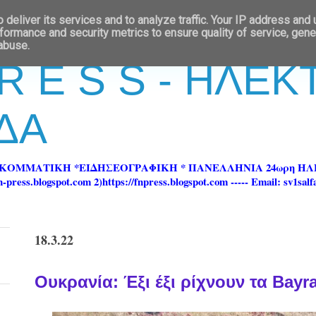
deliver its services and to analyze traffic. Your IP address and
formance and security metrics to ensure quality of service, gen
 abuse.
 R E S S - ΗΛΕ
ΔΑ
ΡΚΟΜΜΑΤΙΚΗ *ΕΙΔΗΣΕΟΓΡΑΦΙΚΗ * ΠΑΝΕΛΛΗΝΙΑ 24ωρη 
ss.blogspot.com 2)https://fnpress.blogspot.com ----- Email: sv1sal
18.3.22
Ουκρανία: Έξι έξι ρίχνουν τα Bayr