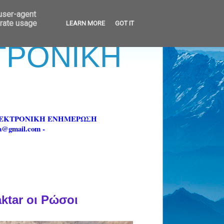
 user-agent
erate usage
LEARN MORE
GOT IT
ΚΤΡΟΝΙΚΗ
ΗΛΕΚΤΡΟΝΙΚΗ ΕΝΗΜΕΡΩΣΗ
fa@gmail.com -
aktar oι Ρώσοι