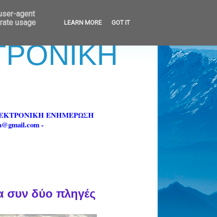
 user-agent
erate usage
LEARN MORE
GOT IT
ΚΤΡΟΝΙΚΗ
ΗΛΕΚΤΡΟΝΙΚΗ ΕΝΗΜΕΡΩΣΗ
fa@gmail.com -
α συν δύο πληγές