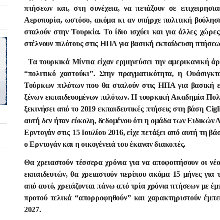
πτήσεων και, στη συνέχεια, να πετάξουν σε επιχειρησι
Αεροπορία, ωστόσο, ακόμα κι αν υπήρχε πολιτική βούληση
σταλούν στην Τουρκία. Το ίδιο ισχύει και για άλλες χώρε
στέλνουν πιλότους στις ΗΠΑ για βασική εκπαίδευση πτήσεω
Τα τουρκικά Μίντια είχαν ερμηνεύσει την αμερικανική άρ
“πολιτικό χαστούκι”. Στην πραγματικότητα, η Ουάσιγκτ
Τούρκων πιλότων που θα σταλούν στις ΗΠΑ για βασική ε
ξένων εκπαιδευομένων πιλότων. Η τουρκική Ακαδημία Πολεμ
ξεκινήσει από το 2019 εκπαιδευτικές πτήσεις στη βάση Cig
αυτή δεν ήταν εύκολη, δεδομένου ότι η ομάδα των Ειδικών 
Ερντογάν στις 15 Ιουλίου 2016, είχε πετάξει από αυτή τη β
ο Ερντογάν και η οικογένειά του έκαναν διακοπές.
Θα χρειαστούν τέσσερα χρόνια για να αποφοιτήσουν οι νέοι
εκπαιδευτών, θα χρειαστούν περίπου ακόμα 15 μήνες για
από αυτό, χρειάζονται πάνω από τρία χρόνια πτήσεων με έμ
προτού τελικά “απορροφηθούν” και χαρακτηριστούν έμπειρ
2027.