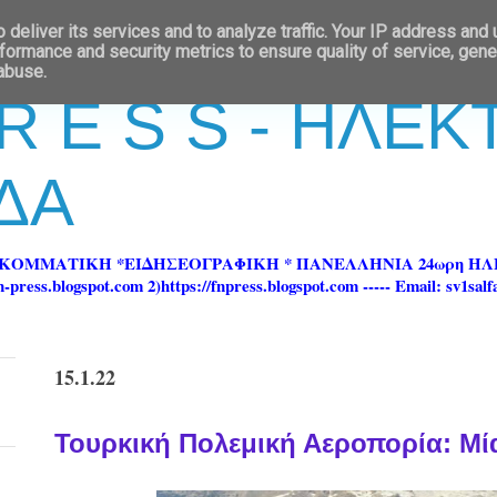
deliver its services and to analyze traffic. Your IP address and
formance and security metrics to ensure quality of service, gen
 abuse.
 R E S S - ΗΛΕ
ΔΑ
ΡΚΟΜΜΑΤΙΚΗ *ΕΙΔΗΣΕΟΓΡΑΦΙΚΗ * ΠΑΝΕΛΛΗΝΙΑ 24ωρη 
ss.blogspot.com 2)https://fnpress.blogspot.com ----- Email: sv1sal
15.1.22
Τουρκική Πολεμική Αεροπορία: Μί