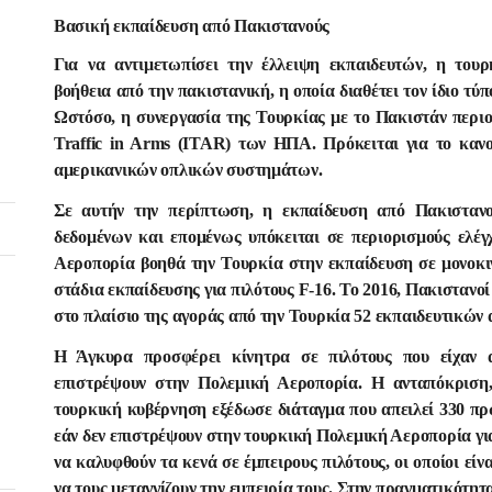
Βασική εκπαίδευση από Πακιστανούς
Για να αντιμετωπίσει την έλλειψη εκπαιδευτών, η του
βοήθεια από την πακιστανική, η οποία διαθέτει τον ίδιο τύπ
Ωστόσο, η συνεργασία της Τουρκίας με το Πακιστάν περιορ
Traffic in Arms (ITAR) των ΗΠΑ. Πρόκειται για το κανο
αμερικανικών οπλικών συστημάτων.
Σε αυτήν την περίπτωση, η εκπαίδευση από Πακιστανο
δεδομένων και επομένως υπόκειται σε περιορισμούς ελέ
Αεροπορία βοηθά την Τουρκία στην εκπαίδευση σε μονοκι
στάδια εκπαίδευσης για πιλότους F-16. Το 2016, Πακιστανοί
στο πλαίσιο της αγοράς από την Τουρκία 52 εκπαιδευτικώ
Η Άγκυρα προσφέρει κίνητρα σε πιλότους που είχαν 
επιστρέψουν στην Πολεμική Αεροπορία. Η ανταπόκριση,
τουρκική κυβέρνηση εξέδωσε διάταγμα που απειλεί 330 πρ
εάν δεν επιστρέψουν στην τουρκική Πολεμική Αεροπορία για
να καλυφθούν τα κενά σε έμπειρους πιλότους, οι οποίοι είνα
να τους μεταγγίζουν την εμπειρία τους. Στην πραγματικότητ