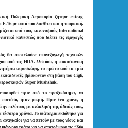
ρκική Πολεμική Αεροπορία ζήτησε επίσης
ο F-16 με αυτό που διαθέτει και η τουρκική.
ίζεται από τους κανονισμούς International
νιστικό καθεστώς που διέπει τις εξαγωγές
ύς θα αποτελούσε επανεξαγωγή τεχνικών
γχου από τις ΗΠΑ. Ωστόσο, η πακιστανική
νητήρια αεροσκάφη, το πρώτο από τα τρία
 εκπαιδευτές βρίσκονταν στη βάση του Cigli,
ν αεροσκαφών Super Mushshak.
αποσυρθεί πριν από το πραξικόπημα, να
 ωστόσο, ήταν μικρή. Πριν ένα χρόνο, η
ώην πιλότους με ανάκληση της άδειάς τους,
 τέσσερα χρόνια. Το διάταγμα εκδόθηκε για
ι αναγκαίοι για να πετούν με τους νέους και
α ψάχνουν τρόπο για να αποτρέψουν τις “δύο