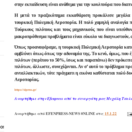
στην εκπαίδευση είναι ανάθεμα για την κουλτούρα που διαπ
Η μετά το πραξικόπημα εκκαθάριση προκάλεσε μεγάλα 
τουρκική Πολεμική Αεροπορία. Η πολύ χαμηλή αναλογία πι
Τούρκους πιλότους και τους μηχανικούς που είναι υπεύθ
μακροπρόθεσμα προβλήματα είναι εύκολο να διαγνωστούν, 
Όπως προαναφέραμε, η τουρκική Πολεμική Αεροπορία κατέφ
αμβλύνει όπως-όπως την αδυναμία της. Το κενό, όμως, που 
πιλότων (περίπου το 50%, ίσως και παραπάνω) δεν πρόκειτ
πιλότων, άλλωστε, συνεχίζονται. Αν σ’ αυτό το πρόβλημα πρ
ανταλλακτικών, τότε πράγματι η εικόνα καθίσταται πολύ δυ
Αεροπορίας.
https://slpress.gr/
Αναρτήθηκε στην Efenpress από το συνεργάτη μας Μιχάλη Τσολ
Αναρτήθηκε από
EFENPRESS-NEWS 0NLINE
στις
15.1.22
ΝΟ!