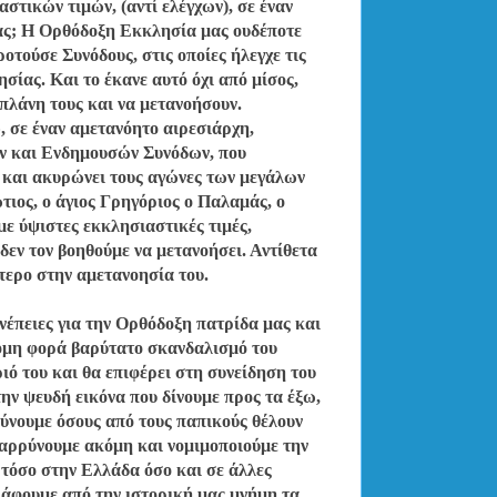
τικών τιμών, (αντί ελέγχων), σε έναν
ας; Η Ορθόδοξη Εκκλησία μας ουδέποτε
οτούσε Συνόδους, στις οποίες ήλεγχε τις
σίας. Και το έκανε αυτό όχι από μίσος,
πλάνη τους και να μετανοήσουν.
 σε έναν αμετανόητο αιρεσιάρχη,
ν και Ενδημουσών Συνόδων, που
 και ακυρώνει τους αγώνες των μεγάλων
ιος, ο άγιος Γρηγόριος ο Παλαμάς, ο
με ύψιστες εκκλησιαστικές τιμές,
 δεν τον βοηθούμε να μετανοήσει. Αντίθετα
τερο στην αμετανοησία του.
νέπειες για την Ορθόδοξη πατρίδα μας και
κόμη φορά βαρύτατο σκανδαλισμό του
ιό του και θα επιφέρει στη συνείδηση του
ην ψευδή εικόνα που δίνουμε προς τα έξω,
ρύνουμε όσους από τους παπικούς θέλουν
θαρρύνουμε ακόμη και νομιμοποιούμε την
τόσο στην Ελλάδα όσο και σε άλλες
ράφουμε από την ιστορική μας μνήμη τα