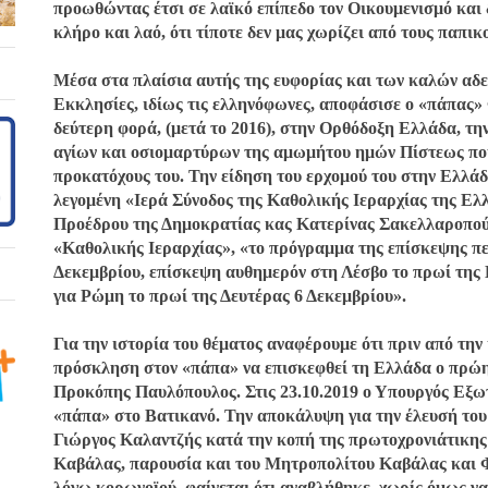
προωθώντας έτσι σε λαϊκό επίπεδο τον Οικουμενισμό και
κλήρο και λαό, ότι τίποτε δεν μας χωρίζει από τους παπικ
Μέσα στα πλαίσια αυτής της ευφορίας και των καλών αδε
Εκκλησίες, ιδίως τις ελληνόφωνες, αποφάσισε ο «πάπας» 
δεύτερη φορά, (μετά το 2016), στην Ορθόδοξη Ελλάδα, τη
αγίων και οσιομαρτύρων της αμωμήτου ημών Πίστεως που
προκατόχους του. Την είδηση του ερχομού του στην Ελλάδ
λεγομένη «Ιερά Σύνοδος της Καθολικής Ιεραρχίας της Ελ
Προέδρου της Δημοκρατίας κας Κατερίνας Σακελλαροπού
«Καθολικής Ιεραρχίας», «το πρόγραμμα της επίσκεψης πε
Δεκεμβρίου, επίσκεψη αυθημερόν στη Λέσβο το πρωί της
για Ρώμη το πρωί της Δευτέρας 6 Δεκεμβρίου».
Για την ιστορία του θέματος αναφέρουμε ότι πριν από την
πρόσκληση στον «πάπα» να επισκεφθεί τη Ελλάδα ο πρώη
Προκόπης Παυλόπουλος. Στις 23.10.2019 ο Υπουργός Εξω
«πάπα» στο Βατικανό. Την αποκάλυψη για την έλευσή το
Γιώργος Καλαντζής κατά την κοπή της πρωτοχρονιάτικης π
Καβάλας, παρουσία και του Μητροπολίτου Καβάλας και Φ
λόγω κορωνοϊού, φαίνεται ότι αναβλήθηκε, χωρίς όμως ν