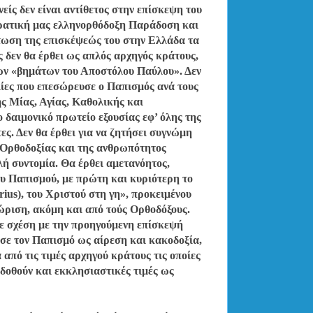
είς δεν είναι αντίθετος στην επίσκεψη του
κρατική μας ελληνορθόδοξη Παράδοση και
τωση της επισκέψεώς του στην Ελλάδα τα
ς δεν θα έρθει ως απλός αρχηγός κράτους,
των «βημάτων του Αποστόλου Παύλου». Δεν
αλίες που επεσώρευσε ο Παπισμός ανά τους
ς Μίας, Αγίας, Καθολικής και
 δαιμονικό πρωτείο εξουσίας εφ’ όλης της
ες. Δεν θα έρθει για να ζητήσει συγνώμη
ς Ορθοδοξίας και της ανθρωπότητος
λλή συντομία. Θα έρθει αμετανόητος,
του Παπισμού, με πρώτη και κυριότερη το
rius), του Χριστού στη γη», προκειμένου
ώριση, ακόμη και από τούς Ορθοδόξους.
ε σχέση με την προηγούμενη επίσκεψή
ωσε τον Παπισμό ως αίρεση και κακοδοξία,
 από τις τιμές αρχηγού κράτους τις οποίες
οδοθούν και εκκλησιαστικές τιμές ως