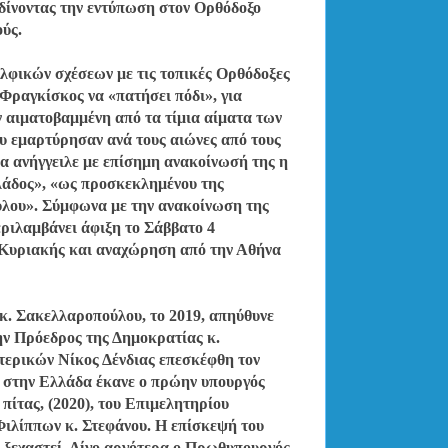
 δίνοντας την εντύπωση στον Ορθόδοξο
ούς.
λφικών σχέσεων με τις τοπικές Ορθόδοξες
Φραγκίσκος να «πατήσει πόδι», για
ν αιματοβαμμένη από τα τίμια αίματα των
 εμαρτύρησαν ανά τους αιώνες από τους
α ανήγγειλε με επίσημη ανακοίνωσή της η
λάδος», «ως προσκεκλημένου της
λου». Σύμφωνα με την ανακοίνωση της
ριλαμβάνει άφιξη το Σάββατο 4
 Κυριακής και αναχώρηση από την Αθήνα
 κ. Σακελλαροπούλου, το 2019, απηύθυνε
ν Πρόεδρος της Δημοκρατίας κ.
τερικών Νίκος Δένδιας επεσκέφθη τον
υ στην Ελλάδα έκανε ο πρώην υπουργός
ίτας, (2020), του Επιμελητηρίου
ιλίππων κ. Στεφάνου. Η επίσκεψή του
α ξεχαστεί. Λίγο αργότερα ο Πρωθυπουργός