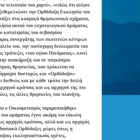
το τελευταίο του χαρτί», «ειδώς ότι ολίγον
να ξεθεμελιώσει την Ορθόδοξη Εκκλησία του
εντάξει στα κοσμικά θρησκευτικά σχήματα,
ήνια αυτού του εσχατολογικού δράματος
 ο καταληψίας του σεβασμίου
τιμος συνεργάτης των σκοτεινών κέντρων
αλείο του, την πανίσχυρη διπλωματία του
ς τράπεζες «του αγίου Πνεύματος», κινεί
 την ανακήρυξή του σε παγκόσμιο
σμιας θρησκείας, που πρόκειται να
σύμμαχοι δυστυχώς και «Ορθόδοξοι»
ι διεθνώς και με κάθε τρόπο την διπλή
αρχηγού κράτους και ως αρχηγού της πιο
λες τις άλλες θρησκείες του πλανήτη.
οία ο Οικουμενισμός νομιμοποιήθηκε
 του οράματος έγινε ακόμη πιο εύκολη
ως αρχηγός κράτους, αλλά και ως αρχηγός
αδοσιακά Ορθόδοξες χώρες όπως η
οξους εκκλησιαστικούς ηγέτες,