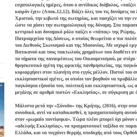
εσχατολογικές ημέρες, όπου ο αντίδικος διάβολος, «παίζει 
καιρόν έχει» (Αποκ.12,12). Βάζει όλες του τις δυνάμεις 
Χριστού, την κιβωτό της σωτηρίας, και πασχίζει να την 
ώστε να χάσει την σωτηριολογική της δύναμη.
Στα παρασκ
κεντρικό και δυναμικό ρόλο παίζει ο «πάπας» της Ρώμης,
Πατριαρχείου της Δύσεως, ο οποίος θεωρείται ο πιο πολύ
του Διεθνούς Σιωνισμού και της Μασονίας. Με ισχυρό εργ
Βατικανού και τους πακτωλούς χρημάτων που διαθέτει στι
τα νήματα της παναιρέσεως του Οικουμενισμού, με στόχο
θρησκευτικό ηγέτη της φρικτής πανθρησκείας, της παγκό
κυριαρχήσει στον πλανήτη στο εγγύς μέλλον. Πιστοί του 
εκκλησιαστικοί ηγέτες, οι οποίοι τον βοηθούν να προβάλλε
παγκόσμια εξουσία του, πολιτική και εκκλησιαστική, ως 
μεγάλης σε αριθμό πιστών «Εκκλησίας», σε σύγκριση με ό
Μάλιστα μετά την «Σύνοδο» της Κρήτης, (2016), στην οπ
συνοδικά, αντί να καταδικασθεί, η πραγματοποίηση αυτού
στον «ρωμαίο ποντίφηκα». Τώρα πλέον μπορεί όχι μόνον 
«αδελφής Εκκλησίας», να πραγματοποιεί ταξίδια σε παρ
Ελλάδα, και να τυγχάνει θερμής υποδοχής από τους Ορθόδ