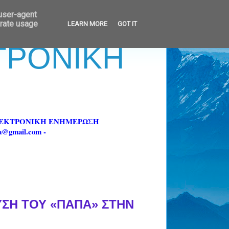
 user-agent
erate usage
LEARN MORE
GOT IT
ΚΤΡΟΝΙΚΗ
ΗΛΕΚΤΡΟΝΙΚΗ ΕΝΗΜΕΡΩΣΗ
fa@gmail.com -
ΣΗ ΤΟΥ «ΠΑΠΑ» ΣΤΗΝ