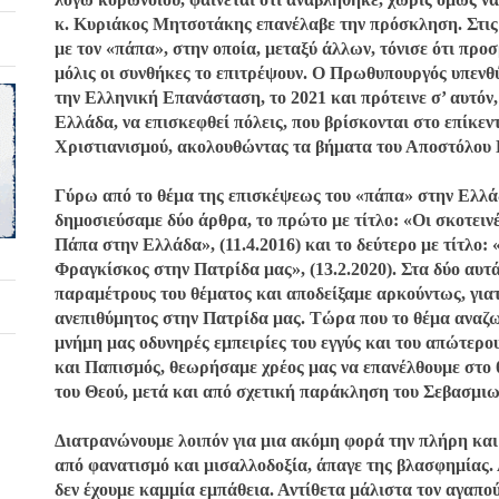
κ. Κυριάκος Μητσοτάκης επανέλαβε την πρόσκληση. Στις 
με τον «πάπα», στην οποία, μεταξύ άλλων, τόνισε ότι προ
μόλις οι συνθήκες το επιτρέψουν. Ο Πρωθυπουργός υπενθ
την Ελληνική Επανάσταση, το 2021 και πρότεινε σ’ αυτόν
Ελλάδα, να επισκεφθεί πόλεις, που βρίσκονται στο επίκε
Χριστιανισμού, ακολουθώντας τα βήματα του Αποστόλου
Γύρω από το θέμα της επισκέψεως του «πάπα» στην Ελλά
δημοσιεύσαμε δύο άρθρα, το πρώτο με τίτλο: «Οι σκοτειν
Πάπα στην Ελλάδα», (11.4.2016) και το δεύτερο με τίτλο: 
Φραγκίσκος στην Πατρίδα μας», (13.2.2020). Στα δύο αυτ
παραμέτρους του θέματος και αποδείξαμε αρκούντως, για
ανεπιθύμητος στην Πατρίδα μας. Τώρα που το θέμα αναζω
μνήμη μας οδυνηρές εμπειρίες του εγγύς και του απώτερου
και Παπισμός, θεωρήσαμε χρέος μας να επανέλθουμε στο 
του Θεού, μετά και από σχετική παράκληση του Σεβασμιω
Διατρανώνουμε λοιπόν για μια ακόμη φορά την πλήρη και 
από φανατισμό και μισαλλοδοξία, άπαγε της βλασφημίας.
δεν έχουμε καμμία εμπάθεια. Αντίθετα μάλιστα τον αγαπού