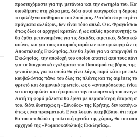
προσευχόμαστε για την μετάνοια και την σωτηρία του. Καν
οιουδήποτε στη χώρα μας, διότι αυτό υπαγορεύει η δημο
τα φιλόξενα αισθήματα του λαού μας. Ωστόσο στην περίπ
πράγματα αλλάζουν, δεν είναι τόσο απλά. Ο κ. Φραγκίσκο
όπως όλοι οι αρχηγοί κρατών, ή ως απλός προσκυνητής 
θα έρθει μετανοημένος για τις δεκάδες αιρετικές διδασκ
αιώνες και για τους ποταμούς αιμάτων των ομολογητών τη
Αποστολικής Εκκλησίας. Δεν θα έρθει για να απαρνηθεί το
Εκκλησίας, την αποδοχή του οποίου απαιτεί από τους πάντ
για τα διαχρονικά εγκλήματα του Παπισμού εις βάρος τη
γενικότερα, για τα οποία θα γίνει λόγος παρά κάτω με πο
κουβαλώντας πάνω του όλες τις πλάνες και τις αιρέσεις 
φρικτό και δαιμονικό πρωτείο, ως ο «αντιπρόσωπος, (vica
να κατοχυρώσει και έμπρακτα την οικουμενική του αναγν
Αυτή τη φορά μάλιστα θα έρθει με περισσότερη έπαρση σ
του, διότι δυστυχώς η «Σύνοδος» της Κρήτης, δεν κατέγν
όπως είναι πραγματικά. Είναι λοιπόν υπερβέβαιο, ότι πέρα
θα του αποδώσει η πολιτική ηγεσία της χώρας, θα του απ
αρχηγού της «Ρωμαιοκαθολικής Εκκλησίας».