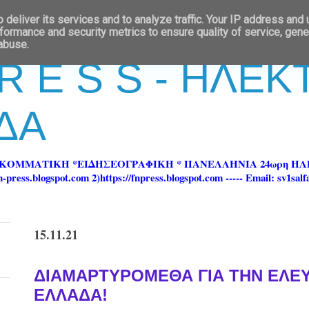
deliver its services and to analyze traffic. Your IP address and
formance and security metrics to ensure quality of service, gen
 abuse.
 R E S S - ΗΛΕ
ΔΑ
ΡΚΟΜΜΑΤΙΚΗ *ΕΙΔΗΣΕΟΓΡΑΦΙΚΗ * ΠΑΝΕΛΛΗΝΙΑ 24ωρη 
ss.blogspot.com 2)https://fnpress.blogspot.com ----- Email: sv1sal
15.11.21
ΔΙΑΜΑΡΤΥΡΟΜΕΘΑ ΓΙΑ ΤΗΝ ΕΛΕΥ
ΕΛΛΑΔΑ!