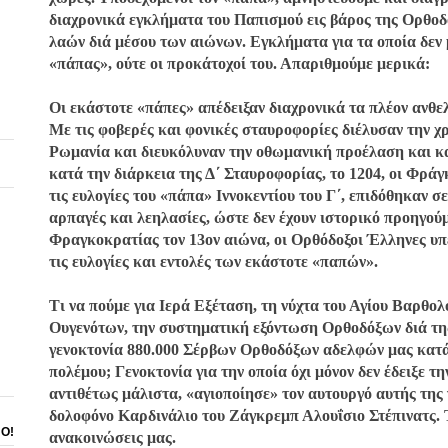
διαχρονικά εγκλήματα του Παπισμού εις βάρος της Ορθοδ
λαών διά μέσου των αιώνων. Εγκλήματα για τα οποία δεν 
«πάπας», ούτε οι προκάτοχοί του. Απαριθμούμε μερικά:
Οι εκάστοτε «πάπες» απέδειξαν διαχρονικά τα πλέον ανθε
Με τις φοβερές και φονικές σταυροφορίες διέλυσαν την χ
Ρωμανία και διευκόλυναν την οθωμανική προέλαση και κ
κατά την διάρκεια της Δ΄ Σταυροφορίας, το 1204, οι Φρά
τις ευλογίες του «πάπα» Ιννοκεντίου του Γ΄, επιδόθηκαν σ
αρπαγές και λεηλασίες, ώστε δεν έχουν ιστορικό προηγού
Φραγκοκρατίας τον 13ον αιώνα, οι Ορθόδοξοι Έλληνες υπ
τις ευλογίες και εντολές των εκάστοτε «παπών».
Τι να πούμε για Ιερά Εξέταση, τη νύχτα του Αγίου Βαρθο
Ουγενότων, την συστηματική εξόντωση Ορθοδόξων διά τη
γενοκτονία 880.000 Σέρβων Ορθοδόξων αδελφών μας κατά
πολέμου; Γενοκτονία για την οποία όχι μόνον δεν έδειξε 
αντιθέτως μάλιστα, «αγιοποίησε» τον αυτουργό αυτής της 
δολοφόνο Καρδινάλιο του Ζάγκρεμπ Αλουΐσιο Στέπινατς. 
ΝΟ!
ανακοινώσεις μας.