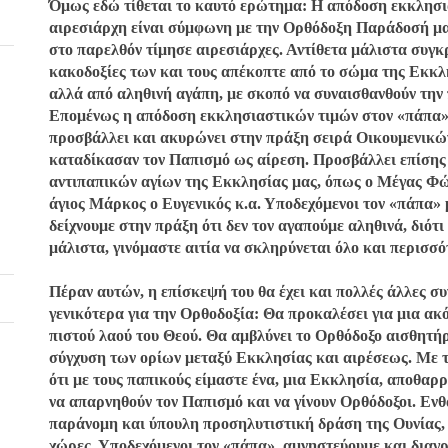
Όμως εδώ τίθεται το καυτό ερώτημα: Η απόδοση εκκλησιασ
αιρεσιάρχη είναι σύμφωνη με την Ορθόδοξη Παράδοσή μ
στο παρελθόν τίμησε αιρεσιάρχες. Αντίθετα μάλιστα συγκρ
κακοδοξίες των και τους απέκοπτε από το σώμα της Εκκλη
αλλά από αληθινή αγάπη, με σκοπό να συναισθανθούν την 
Επομένως η απόδοση εκκλησιαστικών τιμών στον «πάπα»,
προσβάλλει και ακυρώνει στην πράξη σειρά Οικουμενικώ
καταδίκασαν τον Παπισμό ως αίρεση. Προσβάλλει επίσης
αντιπαπικών αγίων της Εκκλησίας μας, όπως ο Μέγας Φώτ
άγιος Μάρκος ο Ευγενικός κ.α. Υποδεχόμενοι τον «πάπα» 
δείχνουμε στην πράξη ότι δεν τον αγαπούμε αληθινά, διότι
μάλιστα, γινόμαστε αιτία να σκληρύνεται όλο και περισσό
Πέραν αυτών, η επίσκεψή του θα έχει και πολλές άλλες συ
γενικότερα για την Ορθοδοξία: Θα προκαλέσει για μια α
πιστού λαού του Θεού. Θα αμβλύνει το Ορθόδοξο αισθητήρ
σύγχυση των ορίων μεταξύ Εκκλησίας και αιρέσεως. Με τ
ότι με τους παπικούς είμαστε ένα, μια Εκκλησία, αποθαρ
να απαρνηθούν τον Παπισμό και να γίνουν Ορθόδοξοι. Εν
παράνομη και ύπουλη προσηλυτιστική δράση της Ουνίας, 
χώρες. Υποδεχόμενοι τον «πάπα», αμνηστεύουμε και διαγ