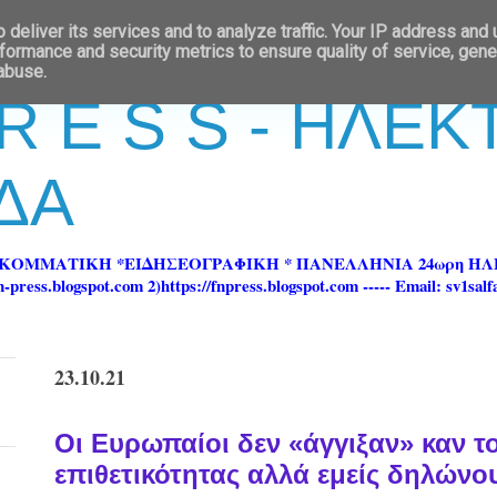
deliver its services and to analyze traffic. Your IP address and
formance and security metrics to ensure quality of service, gen
 abuse.
 R E S S - ΗΛΕ
ΔΑ
ΡΚΟΜΜΑΤΙΚΗ *ΕΙΔΗΣΕΟΓΡΑΦΙΚΗ * ΠΑΝΕΛΛΗΝΙΑ 24ωρη 
ss.blogspot.com 2)https://fnpress.blogspot.com ----- Email: sv1sal
23.10.21
Οι Ευρωπαίοι δεν «άγγιξαν» καν τ
επιθετικότητας αλλά εμείς δηλώνο