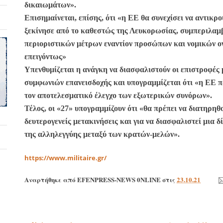
δικαιωμάτων».
Επισημαίνεται, επίσης, ότι «η ΕΕ θα συνεχίσει να αντικρού
ξεκίνησε από το καθεστώς της Λευκορωσίας, συμπεριλαμβ
περιοριστικών μέτρων εναντίον προσώπων και νομικών ον
επειγόντως»
Υπενθυμίζεται η ανάγκη να διασφαλιστούν οι επιστροφές
συμφωνιών επανεισδοχής και υπογραμμίζεται ότι «η ΕΕ 
τον αποτελεσματικό έλεγχο των εξωτερικών συνόρων».
Τέλος, οι «27» υπογραμμίζουν ότι «θα πρέπει να διατηρηθο
δευτερογενείς μετακινήσεις και για να διασφαλιστεί μια δ
της αλληλεγγύης μεταξύ των κρατών-μελών».
https://www.militaire.gr/
Αναρτήθηκε από
EFENPRESS-NEWS 0NLINE
στις
23.10.21