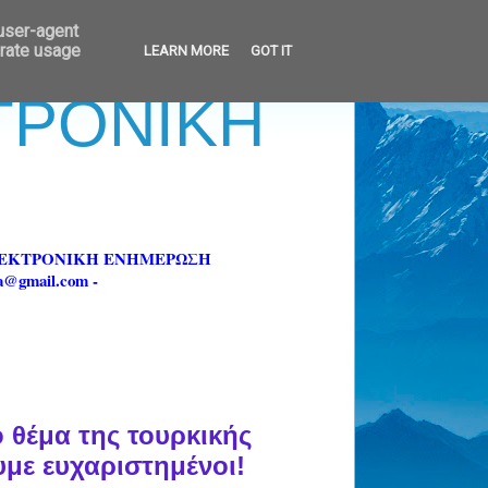
 user-agent
erate usage
LEARN MORE
GOT IT
ΚΤΡΟΝΙΚΗ
ΗΛΕΚΤΡΟΝΙΚΗ ΕΝΗΜΕΡΩΣΗ
fa@gmail.com -
ο θέμα της τουρκικής
υμε ευχαριστημένοι!