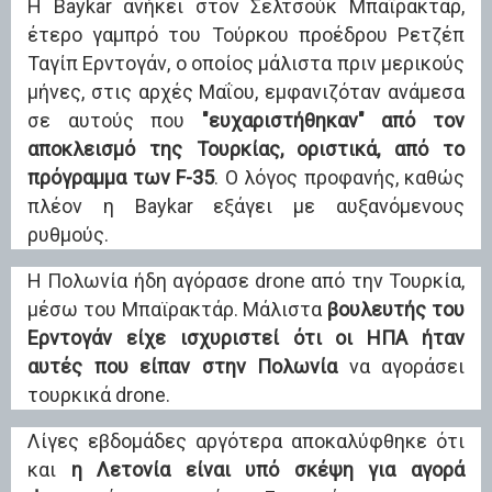
Η Baykar ανήκει στον Σελτσούκ Μπαϊρακτάρ,
έτερο γαμπρό του Τούρκου προέδρου Ρετζέπ
Ταγίπ Ερντογάν, ο οποίος μάλιστα πριν μερικούς
μήνες, στις αρχές Μαΐου, εμφανιζόταν ανάμεσα
σε αυτούς που
"ευχαριστήθηκαν" από τον
αποκλεισμό της Τουρκίας, οριστικά, από το
πρόγραμμα των F-35
. Ο λόγος προφανής, καθώς
πλέον η Baykar εξάγει με αυξανόμενους
ρυθμούς.
Η Πολωνία ήδη αγόρασε drone από την Τουρκία,
μέσω του Μπαϊρακτάρ. Μάλιστα
βουλευτής του
Ερντογάν είχε ισχυριστεί ότι οι ΗΠΑ ήταν
αυτές που είπαν στην Πολωνία
να αγοράσει
τουρκικά drone.
Λίγες εβδομάδες αργότερα αποκαλύφθηκε ότι
και
η Λετονία είναι υπό σκέψη για αγορά