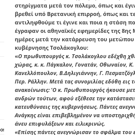
στηρίγματα μετά τον πόλεμο, όπως και έγι
βρεθεί υπό Βρετανική επιρροή, όπως και τε
αντιληφθούμε τι έγινε και ποια η στάση πο
έγραφαν οι αθηναϊκές εφημερίδες της 8ης Μ
ημέρες μετά την κατάρρευση του μετώπου 
κυβέρνησης Τσολάκογλου:
«
Ο πρωθυπουργός κ. Τσολάκογλου εδέχθη χθες
χώρας, κ. κ. Πάγκαλον, Γονατάν, Οθωναίον, Κ
Κανελλόπουλον, Β.Δηλιγιάννην, Γ. Πεσματζόγλ
Περ. Ράλλην. Μετά τας συνομιλίας εδόθη εις 
ανακοίνωσις:
‘
Ο κ. Πρωθυπουργός ήκουσε μετ
ανδρών τούτων, αφού εξέθεσε την κατάστασι
κατευθύνσεις της κυβερνήσεως. Πάντες ανεγν
Ανάγκης είναι επιβεβλημένον να υποστηριχθ
άνευ επιφυλάξεων και ειλικρινώς.
ΝΟ!
«Επίσης πάντες ανεγνώρισαν το σφάλμα του 