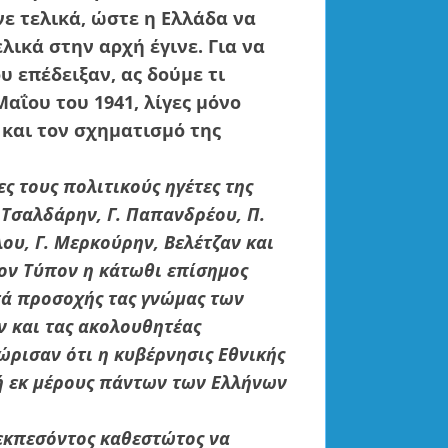
νε τελικά, ώστε η Ελλάδα να
λικά στην αρχή έγινε. Για να
υ επέδειξαν, ας δούμε τι
αΐου του 1941, λίγες μόνο
και τον σχηματισμό της
 τους πολιτικούς ηγέτες της
. Τσαλδάρην, Γ. Παπανδρέου, Π.
ου, Γ. Μερκούρην, Βελέτζαν και
τον Τύπον η κάτωθι επίσημος
ά προσοχής τας γνώμας των
ν και τας ακολουθητέας
ώρισαν ότι η κυβέρνησις Εθνικής
ή εκ μέρους πάντων των Ελλήνων
εκπεσόντος καθεστώτος να