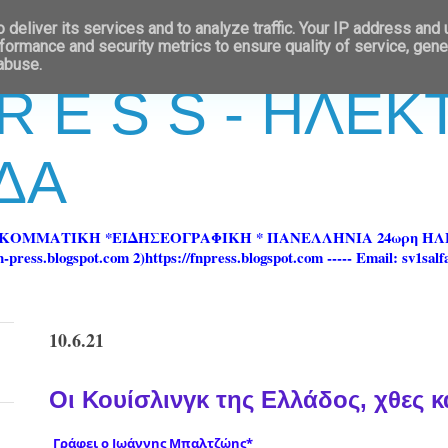
deliver its services and to analyze traffic. Your IP address and
formance and security metrics to ensure quality of service, gen
 abuse.
 R E S S - ΗΛΕ
ΔΑ
ΡΚΟΜΜΑΤΙΚΗ *ΕΙΔΗΣΕΟΓΡΑΦΙΚΗ * ΠΑΝΕΛΛΗΝΙΑ 24ωρη 
ss.blogspot.com 2)https://fnpress.blogspot.com ----- Email: sv1sal
10.6.21
Οι Κουίσλινγκ της Ελλάδος, χθες κ
Γράφει ο
Ιωάννης Μπαλτζώης*