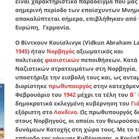
είναι χαρακτηριστικό παράδειγμα που μας
σημερινή περίοδο των επαίσχυντων Μνημ
αποκαλύπτεται σήμερα, επιβλήθηκαν από 
Ευρώπη, Γερμανία.
Ο Βίντκουν Κουίσλινγκ (Vidkun Abraham Laur
1945
) ήταν
Νορβηγός
αξιωματικός και
πολιτικός
φασιστικών
πεποιθήσεων. Κατά 
Ναζιστικών στρατευμάτων στη Νορβηγία, 
υποστήριξε την εισβολή τους και, ως αντα
διορίστηκε
πρωθυπουργός
στην κατεχόμεν
Φεβρουάριο του
1942
μέχρι τα τέλη του
Β΄
δημοκρατικά εκλεγμένη κυβέρνηση του
Γι
εξόριστη στο
Λονδίνο
. Ως πρωθυπουργός δ
στους Νορβηγούς, οι οποίοι τον θεωρούσα
δυνάμεων Κατοχής στη χώρα τους. Με το τ
επάνοδο της νόμιμης Κυβέρνησης, ο Κουίσ