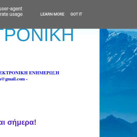
 user-agent
erate usage
LEARN MORE
GOT IT
ΚΤΡΟΝΙΚΗ
ΗΛΕΚΤΡΟΝΙΚΗ ΕΝΗΜΕΡΩΣΗ
fa@gmail.com -
αι σήμερα!