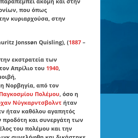
 παραπέμπει ακόμη και στην
ονίων, που όπως
την κυριαρχούσα, στην
itz Jonssøn Quisling), (
1887
–
την εκστρατεία των
τον Απρίλιο του
1940
,
μοιβή,
η Νορβηγία, από τον
 Παγκοσμίου Πολέμου
, όσο η
όχαν Νύγκαρντσβολντ
ήταν
εν ήταν καθόλου αγαπητός
ν προδότη και συνεργάτη των
έλος του πολέμου και την
λιγκ συνελήφθη και δικάστηκε