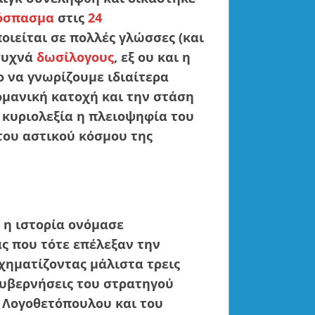
όσπασμα
στις
24
οιείται σε πολλές γλώσσες (και
συχνά
δωσίλογους
, εξ ου και η
μο να γνωρίζουμε ιδιαίτερα
ρμανική κατοχή και την στάση
 κυριολεξία η πλειοψηφία του
του αστικού κόσμου της
ι η ιστορία ονόμασε
ας που τότε επέλεξαν την
χηματίζοντας μάλιστα τρεις
 κυβερνήσεις του στρατηγού
 Λογοθετόπουλου και του