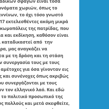
αδικών σφαγών είναι τόσα
ονόματα χωριών, όπως το
αννίνων, το όχι τόσο γνωστό
317 εκτελεσθέντες ακόμη μικρά
 κωμοπόλεις της πατρίδας, που
α και εκδίκηση, καθόσον είναι
ι καταδικαστεί από
την
α, μας αναγκάζει να
α με τη δράση και τη στάση
 συνεργασία τους με τους
αμέτοχες για όσα γίνονταν εις
ς και συνένοχες όπως ακριβώς
ου συνεργάζονται με τους
ν τον ελληνικό λαό. Και εδώ
 το πολιτικό προσωπικό της
υς πολλούς και μετά σκεφθείτε,