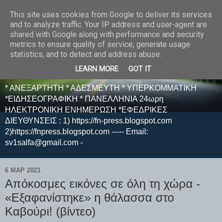
This site uses cookies from Google to deliver its services
E F E N P R E S S -
and to analyze traffic. Your IP address and user-agent are
shared with Google along with performance and security
ΗΛΕΚΤΡΟΝΙΚΗ
metrics to ensure quality of service, generate usage
statistics, and to detect and address abuse.
ΕΦΗΜΕΡΙΔΑ
LEARN MORE
GOT IT
* ΑΝΕΞΑΡΤΗΤΗ * ΑΔΕΣΜΕΥΤΗ * ΥΠΕΡΚΟΜΜΑΤΙΚΗ
*ΕΙΔΗΣΕΟΓΡΑΦΙΚΗ * ΠΑΝΕΛΛΗΝΙΑ 24ωρη
ΗΛΕΚΤΡΟΝΙΚΗ ΕΝΗΜΕΡΩΣΗ *ΕΦΕΔΡΙΚΕΣ
ΔΙΕΥΘΥΝΣΕΙΣ : 1) https://fn-press.blogspot.com
2)https://fnpress.blogspot.com ----- Email:
sv1salfa@gmail.com -
6 ΜΑΡ 2021
Απόκοσμες εικόνες σε όλη τη χώρα -
«Εξαφανίστηκε» η θάλασσα στο
Καβούρι! (βίντεο)